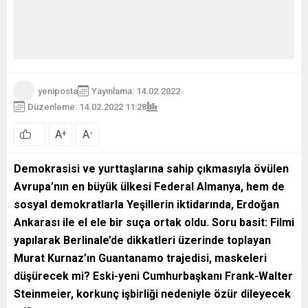
yeniposta
Yayınlama: 14.02.2022
Düzenleme: 14.02.2022 11:28
A
A
+
-
0
Demokrasisi ve yurttaşlarına sahip çıkmasıyla övülen
Avrupa’nın en büyük ülkesi Federal Almanya, hem de
sosyal demokratlarla Yeşillerin iktidarında, Erdoğan
Ankarası ile el ele bir suça ortak oldu. Soru basit: Filmi
yapılarak Berlinale’de dikkatleri üzerinde toplayan
Murat Kurnaz’ın Guantanamo trajedisi, maskeleri
düşürecek mi? Eski-yeni Cumhurbaşkanı Frank-Walter
Steinmeier, korkunç işbirliği nedeniyle özür dileyecek