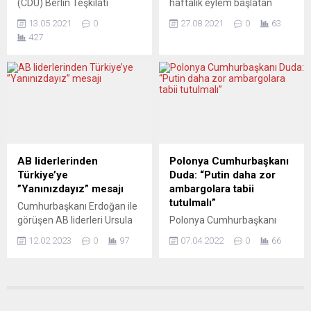
(CDU) Berlin Teşkilatı
haftalık eylem başlatan
sürüyor....
Yönetim Kurulu üyesi Ayten
çevreci grup “Extinction
13.05.2021
0
27.08.2021
0
63
Erdil, Facebook hesabından
Rebellion” üyeleri, başkent
427
İsrail’i eleştirince partisinden
Londra’nın işlek cadde ve
baskı gördü. Önce mesajı
meydanlarını trafiğe kapattı.
silen Erdil, daha sonra hem
Londra’da Oxford Circus
yönetim kurulu üyeliğinden
Meydanı’nda toplanan
hem de parti üyeliğinden
binlerce gösterici, eylemin
ayrıldı. Facebook
üçüncü gününde “İklim
hesabından yaptığı
krizine hayır”, “Fosil
paylaşımda İsrail’i
yakıtların kullanımına son
Kudüs’teki eylemleri
verin” ve “Değişim şimdi”
AB liderlerinden
Polonya Cumhurbaşkanı
nedeniyle “İnsanlığa karşı
yazılı pankartlar taşıyarak
Türkiye’ye
Duda: “Putin daha zor
suç işlemekle“ suçlayan
dans etti. Şehrin işlek cadde
”Yanınızdayız” mesajı
ambargolara tabii
Ayten Erdil, “Bu terörün...
ve...
tutulmalı”
Cumhurbaşkanı Erdoğan ile
görüşen AB liderleri Ursula
Polonya Cumhurbaşkanı
von der Leyen ve Charles
Andrzej Duda, Rusya’nın
12.02.2023
0
97
07.04.2022
0
66
Michel, Türkiye’ye “Avrupa
Ukrayna’da savaş suçu
yanınızda” mesajı verdi.
işlediğini ve Polonya’ya olası
Cumhurbaşkanı Recep
tehdit oluşturduğunu
Tayyip Erdoğan’ı telefonla
belirterek “Putin daha zor
arayan Avrupa Komisyonu
ambargolara tabii tutulmalı”