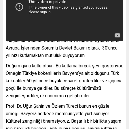
“Başbakan Markus Söder’in adına ve elbette eyaletimizin
Avrupa İşlerinden Sorumlu Devlet Bakanı olarak 30’uncu
yılınızı kutlamaktan mutluluk duyuyorum.
Doğum günü kutlu olsun. Bu kutlama birçok şeyi gösteriyor.
Örneğin Türkiye kökenlilerin Bavyera’ya ait olduğunu. Türk
kökenliler 60 yıl önce büyük cesaret gösterdiler ve işgücü
göçü ile buraya geldiler. Bu süreçte kültürümüzü
zenginleştirdiler, ekonomimizi geliştirdiler.
Prof. Dr. Uğur Şahin ve Özlem Türeci bunun en güzle
örneği. Bavyera herkese memnuniyetle yurt sunuyor.
Kültürel zenginliği önemsiyoruz. Başarılı bir birlikte yaşam
için karşılıklı hoşgörü, açık dünya görüşü, saygıya ihtiyaç