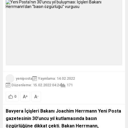
yeniposta
Yayınlama: 14.02.2022
Düzenleme: 15.02.2022 04:24
171
A
A
+
-
0
Bavyera İçişleri Bakanı
Joachim Herrmann Yeni Posta
gazetesinin 30’uncu yıl kutlamasında basın
özgürlüğüne dikkat çekti. Bakan Herrmann,