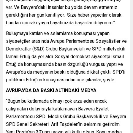
var. Ve Bavyera’daki insanlar bu yolda devam etmemiz
gerektiğini her gün kanıtlıyor. Size haber yapıcılar olarak
bundan sonraki yayın hayatınızda başarılar diliyorum.”
Buluşmaya katılan ve selamlama konuşması yapan
siyasetçiler arasında Avrupa Parlamentosu Sosyalistler ve
Demokratlar (S&D) Grubu Başkanvekili ve SPD milletvekili
İsmail Ertuğ da yer aldı. Sosyal demokrat siyasetçi İsmail
Ertuğ da konuşmasında basın özgürlüğü vurgusu yaptı ve
Avrupa’da da medyanın baskı olduğuna dikkat çekti. SPD’li
politikacı Ertuğ’un konuşmasından öne çıkanlar, şöyle:
AVRUPA’DA DA BASKI ALTINDAKİ MEDYA
“Bugün bu kutlamada olmayı çok arzu eden ancak
çalışmaları dolayısıyla katılamayan Bavyera Eyalet
Parlamentosu SPD Meclis Grubu Başkanvekili ve Bavyera
SPD Genel Sekreteri Arif Taşdelen’in selamını getirdim.
Yeni Posta’nın 30’uncu yayın yılı kutlu olsun. Konu medya