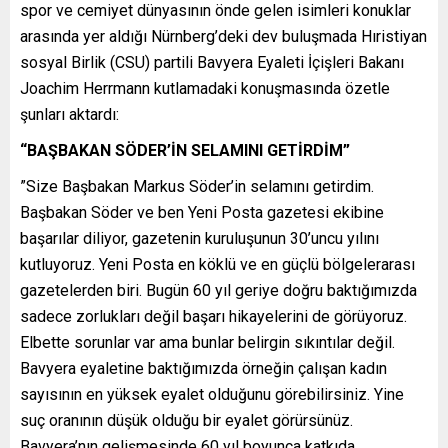
spor ve cemiyet dünyasının önde gelen isimleri konuklar
arasında yer aldığı Nürnberg’deki dev buluşmada Hıristiyan
sosyal Birlik (CSU) partili Bavyera Eyaleti İçişleri Bakanı
Joachim Herrmann kutlamadaki konuşmasında özetle
şunları aktardı:
“BAŞBAKAN SÖDER’İN SELAMINI GETİRDİM”
”Size Başbakan Markus Söder’in selamını getirdim.
Başbakan Söder ve ben Yeni Posta gazetesi ekibine
başarılar diliyor, gazetenin kuruluşunun 30’uncu yılını
kutluyoruz. Yeni Posta en köklü ve en güçlü bölgelerarası
gazetelerden biri. Bugün 60 yıl geriye doğru baktığımızda
sadece zorlukları değil başarı hikayelerini de görüyoruz.
Elbette sorunlar var ama bunlar belirgin sıkıntılar değil.
Bavyera eyaletine baktığımızda örneğin çalışan kadın
sayısının en yüksek eyalet olduğunu görebilirsiniz. Yine
suç oranının düşük olduğu bir eyalet görürsünüz.
Bavyera’nın gelişmesinde 60 yıl boyunca katkıda