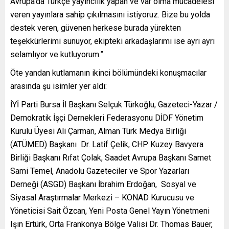
Avrupa’da Türkçe yayıncılık yapan ve var olma mücadelesi
veren yayınlara sahip çıkılmasını istiyoruz. Bize bu yolda
destek veren, güvenen herkese burada yürekten
teşekkürlerimi sunuyor, ekipteki arkadaşlarımı ise ayrı ayrı
selamlıyor ve kutluyorum.”
Öte yandan kutlamanın ikinci bölümündeki konuşmacılar
arasında şu isimler yer aldı:
İYİ Parti Bursa İl Başkanı Selçuk Türkoğlu, Gazeteci-Yazar /
Demokratik İşçi Dernekleri Federasyonu DİDF Yönetim
Kurulu Üyesi Ali Çarman, Alman Türk Medya Birliği
(ATÜMED) Başkanı Dr. Latif Çelik, CHP Kuzey Bavyera
Birliği Başkanı Rıfat Çolak, Saadet Avrupa Başkanı Samet
Sami Temel, Anadolu Gazeteciler ve Spor Yazarları
Derneği (ASGD) Başkanı İbrahim Erdoğan,
Sosyal ve
Siyasal Araştırmalar Merkezi – KONAD Kurucusu ve
Yöneticisi Sait Özcan, Yeni Posta Genel Yayın Yönetmeni
Işın Ertürk, Orta Frankonya Bölge Valisi Dr. Thomas Bauer,