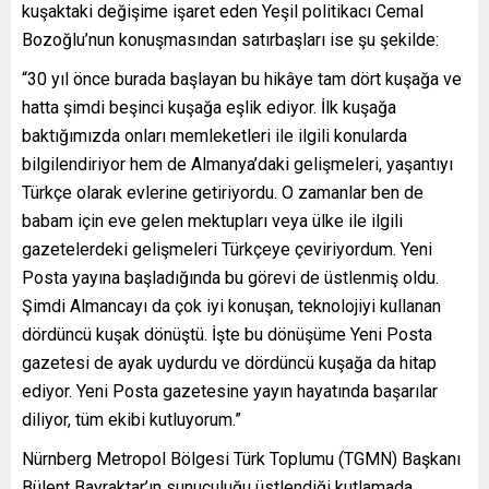
kuşaktaki değişime işaret eden Yeşil politikacı Cemal
Bozoğlu’nun konuşmasından satırbaşları ise şu şekilde:
“30 yıl önce burada başlayan bu hikâye tam dört kuşağa ve
hatta şimdi beşinci kuşağa eşlik ediyor. İlk kuşağa
baktığımızda onları memleketleri ile ilgili konularda
bilgilendiriyor hem de Almanya’daki gelişmeleri, yaşantıyı
Türkçe olarak evlerine getiriyordu. O zamanlar ben de
babam için eve gelen mektupları veya ülke ile ilgili
gazetelerdeki gelişmeleri Türkçeye çeviriyordum. Yeni
Posta yayına başladığında bu görevi de üstlenmiş oldu.
Şimdi Almancayı da çok iyi konuşan, teknolojiyi kullanan
dördüncü kuşak dönüştü. İşte bu dönüşüme Yeni Posta
gazetesi de ayak uydurdu ve dördüncü kuşağa da hitap
ediyor. Yeni Posta gazetesine yayın hayatında başarılar
diliyor, tüm ekibi kutluyorum.”
Nürnberg Metropol Bölgesi Türk Toplumu (TGMN) Başkanı
Bülent Bayraktar’ın sunuculuğu üstlendiği kutlamada