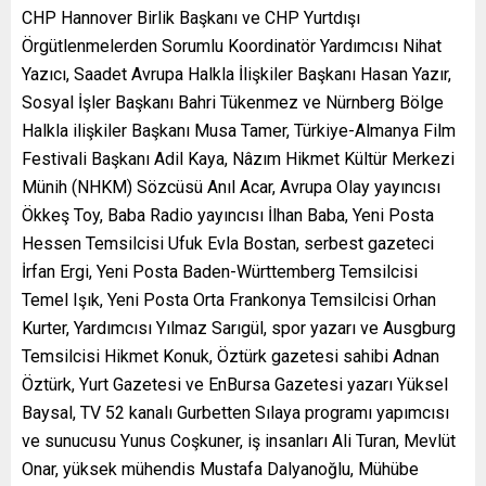
CHP Hannover Birlik Başkanı ve CHP Yurtdışı
Örgütlenmelerden Sorumlu Koordinatör Yardımcısı Nihat
Yazıcı, Saadet Avrupa Halkla İlişkiler Başkanı Hasan Yazır,
Sosyal İşler Başkanı Bahri Tükenmez ve Nürnberg Bölge
Halkla ilişkiler Başkanı Musa Tamer, Türkiye-Almanya Film
Festivali Başkanı Adil Kaya, Nâzım Hikmet Kültür Merkezi
Münih (NHKM) Sözcüsü Anıl Acar, Avrupa Olay yayıncısı
Ökkeş Toy, Baba Radio yayıncısı İlhan Baba, Yeni Posta
Hessen Temsilcisi Ufuk Evla Bostan, serbest gazeteci
İrfan Ergi, Yeni Posta Baden-Württemberg Temsilcisi
Temel Işık, Yeni Posta Orta Frankonya Temsilcisi Orhan
Kurter, Yardımcısı Yılmaz Sarıgül, spor yazarı ve Ausgburg
Temsilcisi Hikmet Konuk, Öztürk gazetesi sahibi Adnan
Öztürk, Yurt Gazetesi ve EnBursa Gazetesi yazarı Yüksel
Baysal, TV 52 kanalı Gurbetten Sılaya programı yapımcısı
ve sunucusu Yunus Coşkuner, iş insanları Ali Turan, Mevlüt
Onar, yüksek mühendis Mustafa Dalyanoğlu, Mühübe