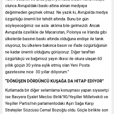
olunca Avrupa’daki baskı altına alınan medyaya
değinmeden geçmek olmaz. Ne yazık ki, Avrupa’da medya
özgürlüğü önemli bir tehdit altında. Bunu bir gün
söyleyeceğimiz ise asla aklıma bile gelmezdi. Ancak
Avrupa’da özellikle de Macaristan, Polonya ve İrlanda gibi
ülkelerde basının baskı altında olduğuna endişe ile tanık
oluyoruz, bu ülkelere bakınca basın ve ifade özgürlüğünün
ne kadar önemli olduğunu görüyoruz. Diğer taraftan
özgürlükçü ve bağımsız yayın ilkesi ile okura ulaşan 60
yıllık göçün 30 yılına eşlik etmiş olan Yeni Posta
gazetesine nice 30 yıllar diliyorum.”
“DÖNÜŞEN DÖRDÜNCÜ KUŞAĞA DA HİTAP EDİYOR”
Kutlamada bir diğer selamlama konuşması yapan siyasetçi
ise Bavyera Eyalet Meclisi Birlik’90/Yeşiller Milletvekili ve
Yeşiller Partisi’nin parlamentodaki Aşırı Sağa Karşı
Stratejiler Sözcüsü Cemal Bozoğlu oldu. Göçle birlikte son