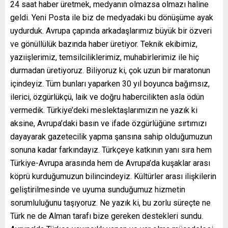
24 saat haber üretmek, medyanın olmazsa olmazı haline
geldi. Yeni Posta ile biz de medyadaki bu dönüşüme ayak
uydurduk. Avrupa çapında arkadaşlarımız büyük bir özveri
ve gönüllülük bazında haber üretiyor. Teknik ekibimiz,
yazıişlerimiz, temsilciliklerimiz, muhabirlerimiz ile hiç
durmadan üretiyoruz. Biliyoruz ki, çok uzun bir maratonun
içindeyiz. Tüm bunları yaparken 30 yıl boyunca bağımsız,
ilerici, özgürlükçü, laik ve doğru habercilikten asla ödün
vermedik. Türkiye’deki meslektaşlarımızın ne yazık ki
aksine, Avrupa’daki basın ve ifade özgürlüğüne sırtımızı
dayayarak gazetecilik yapma şansına sahip olduğumuzun
sonuna kadar farkındayız. Türkçeye katkının yanı sıra hem
Türkiye-Avrupa arasında hem de Avrupa’da kuşaklar arası
köprü kurduğumuzun bilincindeyiz. Kültürler arası ilişkilerin
geliştirilmesinde ve uyuma sunduğumuz hizmetin
sorumluluğunu taşıyoruz. Ne yazık ki, bu zorlu süreçte ne
Türk ne de Alman tarafı bize gereken destekleri sundu.