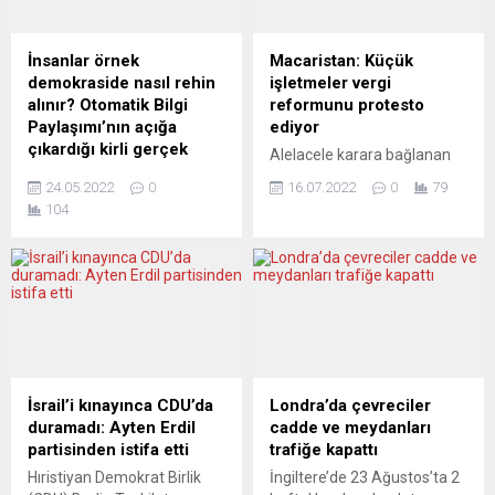
İnsanlar örnek
Macaristan: Küçük
demokraside nasıl rehin
işletmeler vergi
alınır? Otomatik Bilgi
reformunu protesto
Paylaşımı’nın açığa
ediyor
çıkardığı kirli gerçek
Alelacele karara bağlanan
Federal Almanya ve diğer
vergi reformu,
24.05.2022
0
16.07.2022
0
79
Avrupa ülkelerinde, 60 yıllık
Macaristan’da öfkeye neden
104
bir “kambiyo kirinden”
oldu. Düşük vergilendirilen
doğmuş, ama artık
şirketlere yönelik kısaca
milyonlarca insanımızı
KATA adı verilen sabit oranlı
aşağılayan bir sahipsizlik
verginin şartları eylül ayı
hüküm sürüyor. Otomatik
itibarıyla öylesine
Bilgi Paylaşımı ile ne mi
sıkılaştırılacak ki, etkilenen
oluyor? Önce iki soru yanıt
yaklaşık 450 bin kişinin
bekliyor. Bir: AKP kendisini
birçoğu bu şartları
destekleyen milyonlarca
karşılayamayarak daha
İsrail’i kınayınca CDU’da
Londra’da çevreciler
insanı neden “satma gereği”
yüksek vergiler ödemek
duramadı: Ayten Erdil
cadde ve meydanları
duydu? İki: Özellikle Alman
zorunda kalacak. Macar
partisinden istifa etti
trafiğe kapattı
siyasetinde etkin Türkiye
hükümeti, gerekçe olarak
Hıristiyan Demokrat Birlik
İngiltere’de 23 Ağustos’ta 2
kökenli...
vergiden kaçınmayı öne