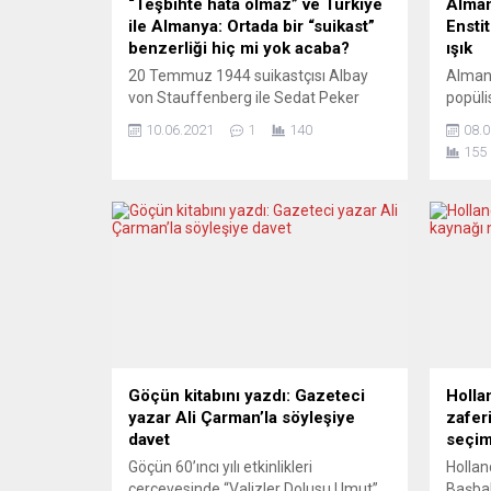
“Teşbihte hata olmaz” ve Türkiye
Alman
ile Almanya: Ortada bir “suikast”
Ensti
benzerliği hiç mi yok acaba?
ışık
20 Temmuz 1944 suikastçısı Albay
Alman 
von Stauffenberg ile Sedat Peker
popüli
arasında bir paralellik kurabilir miyiz?
için ö
10.06.2021
1
140
08.0
Belki. Sonuçta, siyasal rejimlerinin
Alman 
155
çöküşü kendi içlerinden, kendi
Alman
kadrolarından tepkilerle de hızlanır.
anketl
Ağacın kurdu içinden olduğu içindir bu.
kadar 
Rejimler çökme belirtileri
için Al
gösterdiğinde, o rejimin sadık
partis
kadroları arasından “ifşacılar” ve
koşull
“suikastçılar” mutlaka çıkar. Bir mesaj
haklar
verirler...
yasal y
Göçün kitabını yazdı: Gazeteci
Holla
yazar Ali Çarman’la söyleşiye
zafer
davet
seçim
Göçün 60’ıncı yılı etkinlikleri
Hollan
çerçevesinde “Valizler Dolusu Umut”
Başbak