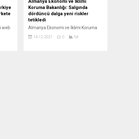
Almanya Ekonomi ve İklimi
rkiye
Koruma Bakanlığı: Salgında
irkete
dördüncü dalga yeni riskler
tetikledi
i web
Almanya Ekonomi ve İklimi Koruma
Bakanlığı, yeni tip koronavirüs (Covid-
14.12.2021
0
54
19) salgınının mevcut durumunun
şirket
ekonomik riskleri yeniden arttırdığını
duyurdu. Federal Almanya Ekonomi
 bu
ve İklimi Koruma Bakanlığı, ülke
ekonomisine yönelik aylık raporunu
’li
yayımladı. Raporda, Covid-19
arı var.
salgınında 4. dalganın ekonomik
dikkat
toparlanma üzerinde olumsuz etki
ir
yaptığına yer verilerek, Alman
ekonomisinin zorlu bir salgın...