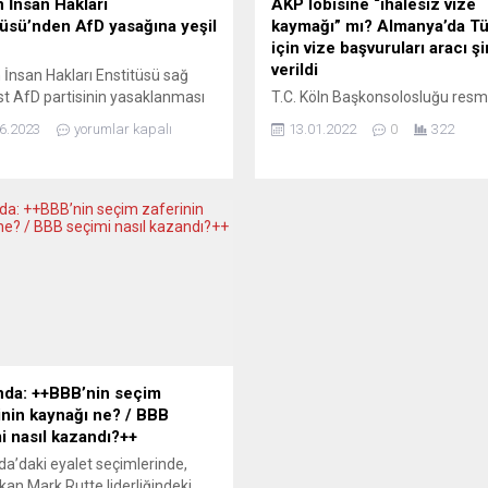
 İnsan Hakları
AKP lobisine “ihalesiz vize
tüsü’nden AfD yasağına yeşil
kaymağı” mı? Almanya’da Tü
için vize başvuruları aracı ş
verildi
İnsan Hakları Enstitüsü sağ
st AfD partisinin yasaklanması
T.C. Köln Başkonsolosluğu resm
n koşulların oluştuğunu açıkladı.
sitesinden yaptığı açıklamada,
6.2023
yorumlar kapalı
13.01.2022
0
322
İnsan Hakları Enstitüsü (DIMR),
“Almanya’dan Türkiye’ye Vize
ya’da son zamanlarda yapılan
Başvuruları” işlemleri için aracı 
ere göre oylarını yüzde 18’e
kullanılacağını duyurdu. Ciddi bir
arttıran sağ popülist Almanya
parasal kaynak anlamına gelen
ternatif (AfD)
görevlendirme, yerel bir sitede
inin yasaklanması için gerekli
haberleştirildi. İşin içinde bir AKP
arın oluştuğu görüşünde. İnsan
politikacının da bulunduğu iddial
ı ihlallerini önleme konusunda
Habere hiçbir itiraz gelmemesi 
etkinliğe sahip olan...
çekti. Federal Almanya’da kısa b
süre...
nda: ++BBB’nin seçim
inin kaynağı ne? / BBB
i nasıl kazandı?++
da’daki eyalet seçimlerinde,
an Mark Rutte liderliğindeki