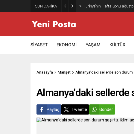
SON DAKİKA
Türkiye’nin Hafta Sonu ağusto
SİYASET
EKONOMİ
YAŞAM
KÜLTÜR
Anasayfa
Manşet
Almanya’daki sellerde son durum şa
Almanya’daki sellerde s
Paylaş
Tweetle
Gönder