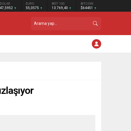
DOLAR
EURO
BIST 100
BITCOIN
47,5952
55,0575
13.769,40
$64451
ızlaşıyor