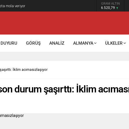
GRAM ALTIN
sta mola veriyor
6.520,79
DUYURU
GÖRÜŞ
ANALİZ
ALMANYA
ÜLKELER
şırttı: İklim acımasızlaşıyor
on durum şaşırttı: İklim acımas