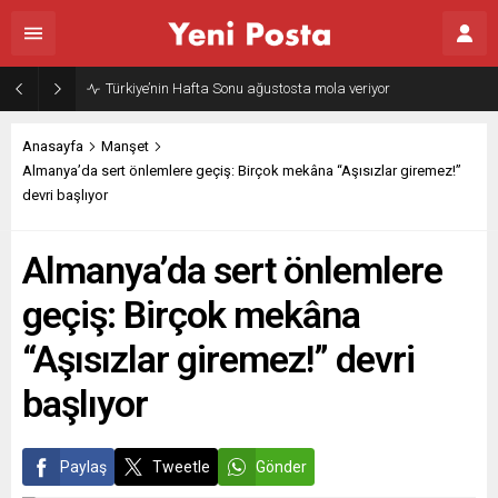
Gazze’nin geleceği: Teknokratik kontrol mü, kolonializm mi?
Anasayfa
Manşet
Almanya’da sert önlemlere geçiş: Birçok mekâna “Aşısızlar giremez!”
devri başlıyor
Almanya’da sert önlemlere
geçiş: Birçok mekâna
“Aşısızlar giremez!” devri
başlıyor
Paylaş
Tweetle
Gönder