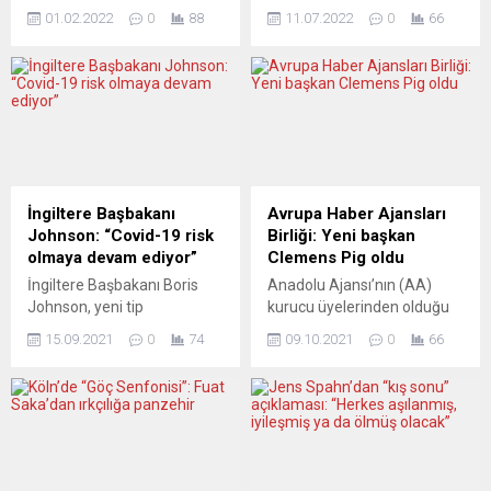
portalının 25’inci yılı Yeni
ülkelerinde sıkı su tasarrufu
01.02.2022
0
88
11.07.2022
0
66
Posta, “kâğıt gazete” olarak
önlemlerini de beraberinde
30 yıl önce sahneye çıktı ve
getiriyor. Aşırı su tüketimi,
ardından da dijital alanda ilk
azalan yağmurlar, kuruyan
yayına giren gazetelerden
tatlı su kaynakları… İklim
biri oldu. Nitekim, haber
değişikliği, Avrupa’daki
portalı “www.yeniposta.net”
gündelik hayatı da olumsuz
adresiyle 1997 yılında web
etkilemeye başladı. Giderek
dünyasındaki yerini aldı.
daha fazla insan, aşırı sıcak
Gazetemiz, Federal
hava dalgalarının, uzun
İngiltere Başbakanı
Avrupa Haber Ajansları
Almanya’nın Ulm kentinde
kuraklık dönemlerinin ve
Johnson: “Covid-19 risk
Birliği: Yeni başkan
Mustafa Bozdurgut
artan su...
olmaya devam ediyor”
Clemens Pig oldu
tarafından 1992 yılında
İngiltere Başbakanı Boris
Anadolu Ajansı’nın (AA)
kuruldu...
Johnson, yeni tip
kurucu üyelerinden olduğu
koronavirüs (Covid-19)
Avrupa Haber Ajansları
15.09.2021
0
74
09.10.2021
0
66
salgınının hâlâ bir risk
Birliğinin (EANA) yeni
olmaya devam ettiğini
başkan ve yönetim kurulu
belirtti, henüz aşı
üyeleri belirlendi. Avusturya
olmayanların aşılarını
Haber Ajansı APA’nın 75’inci
yaptırmaları çağrısında
kuruluş yı dönümü
bulundu. Johnson, Covid-
dolayısıyla ev sahipliği
19’la mücadelede
yaptığı EANA Genel Kurul