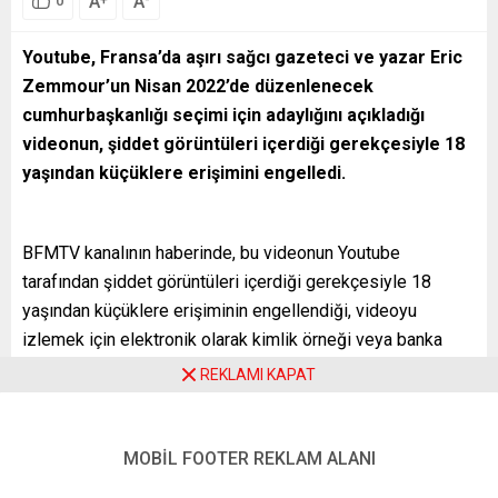
A
A
0
Youtube, Fransa’da aşırı sağcı gazeteci ve yazar Eric
Zemmour’un Nisan 2022’de düzenlenecek
cumhurbaşkanlığı seçimi için adaylığını açıkladığı
videonun, şiddet görüntüleri içerdiği gerekçesiyle 18
yaşından küçüklere erişimini engelledi.
BFMTV kanalının haberinde, bu videonun Youtube
tarafından şiddet görüntüleri içerdiği gerekçesiyle 18
yaşından küçüklere erişiminin engellendiği, videoyu
izlemek için elektronik olarak kimlik örneği veya banka
kartı bilgilerini iletmek gerektiği belirtildi.
REKLAMI KAPAT
Youtube Fransa’nın sözcüsü, kanala yaptığı açıklamada,
“Youtube’un kuralları gereği şiddet içerikli görüntüler
MOBİL FOOTER REKLAM ALANI
yasaklanıyor. Bir videonun her kullanıcıya uygun olmadığı
durumlarda yaş sınırlaması getirmeye özen gösteriyoruz”