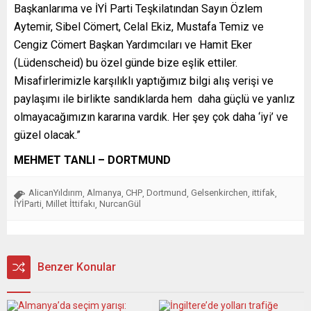
Başkanlarıma ve İYİ Parti Teşkilatından Sayın Özlem
Aytemir, Sibel Cömert, Celal Ekiz, Mustafa Temiz ve
Cengiz Cömert Başkan Yardımcıları ve Hamit Eker
(Lüdenscheid) bu özel günde bize eşlik ettiler.
Misafirlerimizle karşılıklı yaptığımız bilgi alış verişi ve
paylaşımı ile birlikte sandıklarda hem daha güçlü ve yanlız
olmayacağımızın kararına vardık. Her şey çok daha ‘iyi’ ve
güzel olacak.”
MEHMET TANLI – DORTMUND
AlicanYıldırım
Almanya
CHP
Dortmund
Gelsenkirchen
ittifak
,
,
,
,
,
,
İYİParti
Millet İttifakı
NurcanGül
,
,
Benzer Konular