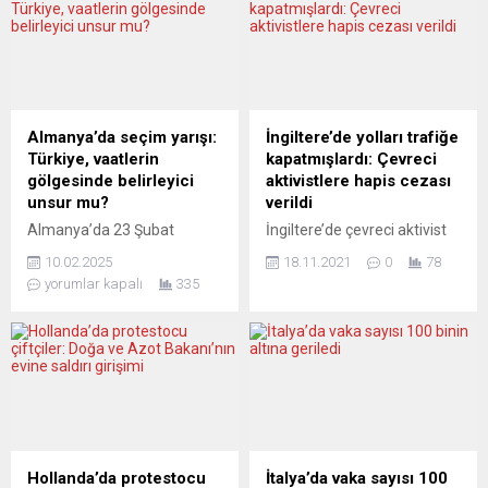
Almanya’da seçim yarışı:
İngiltere’de yolları trafiğe
Türkiye, vaatlerin
kapatmışlardı: Çevreci
gölgesinde belirleyici
aktivistlere hapis cezası
unsur mu?
verildi
Almanya’da 23 Şubat
İngiltere’de çevreci aktivist
seçimleri yaklaşırken,
grup “Insulate Britain” üyesi
10.02.2025
18.11.2021
0
78
partilerin Türkiye politikaları
9 kişiye, yolların trafiğe
yorumlar kapalı
335
da giderek netleşiyor. Ancak
kapatılmasını önleyen
asıl soru şu: Türkiye
mahkeme kararına
gerçekten bir dış politika
uymadıkları gerekçesiyle
meselesi mi, yoksa iç
hapis cezası verildi. Ülke
politikada oy devşirme
genelinde iki ay önce
aracına mı dönüştü? Partiler,
başlattıkları protestolarda
Türkiye’nin AB üyeliği,
başkent Londra’nın etrafını
ekonomik ilişkiler ve dış
çevreleyen M25 otobanı
politika konularında farklı
dahil birçok yolu trafiğe
Hollanda’da protestocu
İtalya’da vaka sayısı 100