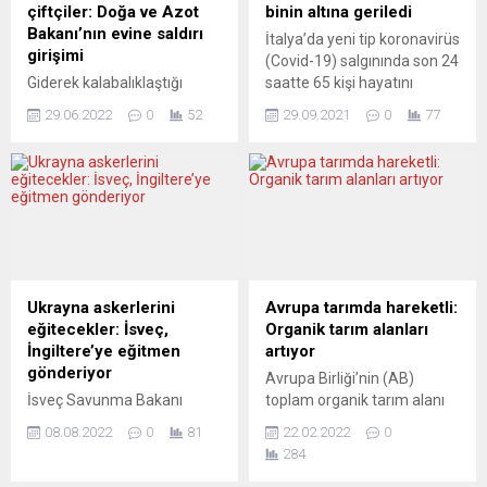
stratejiler ortaya koysa da,
kapatan iklim
çiftçiler: Doğa ve Azot
binin altına geriledi
seçim vaatlerinde
aktivistlerinden ikisi üçer ay,
Bakanı’nın evine saldırı
İtalya’da yeni tip koronavirüs
Türkiye’nin konumu kritik...
geri kalanı ise dörder ay
girişimi
(Covid-19) salgınında son 24
hapis...
Giderek kalabalıklaştığı
saatte 65 kişi hayatını
belirtilen Hollanda’daki
kaybetti. Sağlık Bakanlığının
29.06.2022
0
52
29.09.2021
0
77
protestocu çiftçiler, Doğa ve
verilerine göre, ülkede dün
Azot Bakanı Christianne van
itibarıyla son 24 saatte
der Wal’ın evinin önündeki
yapılan 338 bin 425 testte 2
polis barikatını aşmaya
bin 985 kişiye Covid-19
çalışarak bir polis aracını
tanısı konuldu. Böylece
kullanılamaz hale getirdi.
salgının başladığı Şubat
Hollanda polisinin
2020’den bu yana toplam
Twitter’dan yaptığı
vaka sayısı 4 milyon 665 bin
paylaşımda, Doğa ve Azot
49’a...
Ukrayna askerlerini
Avrupa tarımda hareketli:
Bakanı van der Wal’ın
eğitecekler: İsveç,
Organik tarım alanları
Hierden’deki evinin önünde
İngiltere’ye eğitmen
artıyor
toplanan bir grup çiftçinin
gönderiyor
Avrupa Birliği’nin (AB)
traktörlerle polis barikatını
İsveç Savunma Bakanı
toplam organik tarım alanı
aşmaya çalışarak...
Peter Hultqvist, ülkesinin,
14,7 milyon hektar olarak
08.08.2022
0
81
22.02.2022
0
Ukrayna Silahlı Kuvvetlerine
belirlendi. Avrupa İstatistik
284
askeri eğitim vermek üzere
Kurumu (Eurostat), AB üyesi