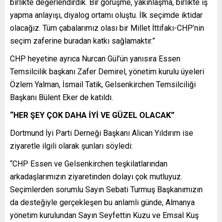
birlikte değerlendirdik. Bir görüşme, yakınlaşma, birlikte iş
yapma anlayışı, diyalog ortamı oluştu. İlk seçimde iktidar
olacağız. Tüm çabalarımız olası bir Millet İttifakı-CHP’nin
seçim zaferine buradan katkı sağlamaktır.”
CHP heyetine ayrıca Nurcan Gül’ün yanısıra Essen
Temsilcilik başkanı Zafer Demirel, yönetim kurulu üyeleri
Özlem Yalman, İsmail Tatik, Gelsenkirchen Temsilciliği
Başkanı Bülent Eker de katıldı.
“HER ŞEY ÇOK DAHA İYİ VE GÜZEL OLACAK”
Dortmund İyi Parti Derneği Başkanı Alican Yıldırım ise
ziyaretle ilgili olarak şunları söyledi:
“CHP Essen ve Gelsenkirchen teşkilatlarından
arkadaşlarımızın ziyaretinden dolayı çok mutluyuz.
Seçimlerden sorumlu Sayın Sebati Turmuş Başkanımızın
da desteğiyle gerçekleşen bu anlamlı günde, Almanya
yönetim kurulundan Sayın Seyfettin Kuzu ve Emsal Kuş