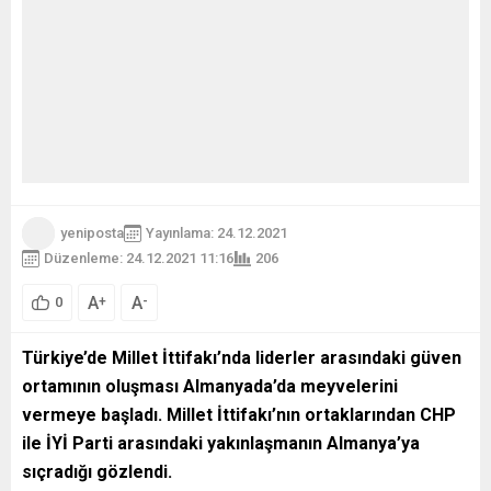
yeniposta
Yayınlama: 24.12.2021
Düzenleme: 24.12.2021 11:16
206
A
A
+
-
0
Türkiye’de Millet İttifakı’nda liderler arasındaki güven
ortamının oluşması Almanyada’da meyvelerini
vermeye başladı. Millet İttifakı’nın ortaklarından CHP
ile İYİ Parti arasındaki yakınlaşmanın Almanya’ya
sıçradığı gözlendi.