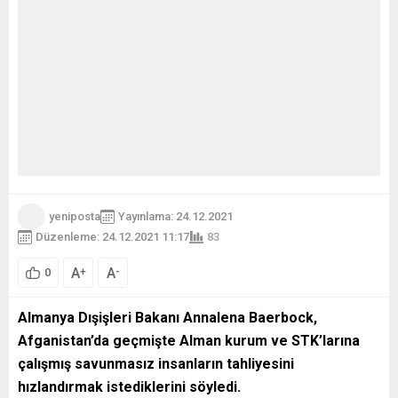
yeniposta
Yayınlama: 24.12.2021
Düzenleme: 24.12.2021 11:17
83
A
A
+
-
0
Almanya Dışişleri Bakanı Annalena Baerbock,
Afganistan’da geçmişte Alman kurum ve STK’larına
çalışmış savunmasız insanların tahliyesini
hızlandırmak istediklerini söyledi.