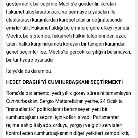
göstermelik bir seçimle Meclis’e gönderilir; kurulan
hükümet uluslararası para ve sermaye piyasaları ile
uluslararası kurumlardan küresel planlar doğrultusunda
emirler alır; Hükümet aldığı bu emirlere göre ülkeyi yönetir.
Meclis, bu sistemde, hükümeti halkın taleplerinden uzak
tutan, halka karşı hükümeti koruyan bir tampon kurumdur;
genel seçimler ise, Meclis’te gerçek karşılığını bulamayan,
bir tür tiyatro oyunudur.
İtalya’da da durum bu.
HEDEF DRAGHİ’Yİ CUMHURBAŞKANI SEÇTİRMEKTİ
Roma’da parlamento, yedi yıllık görev süresini tamamlayan
Cumhurbaşkanı Sergio Mattarella’nın yerine, 24 Ocak’ta
“transatlantik” politikalarını benimseyen yeni bir
cumhurbaşkanı seçimi için kolları sıvadı. Parlamenter
rejime sahip İtalya’da, orduyu, yargıyı ve gizli servisleri
kontrol eden cumhurbaşkanının diğer yetkileri semboliktir,