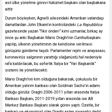
asıl ülke yönetme görevi hükümet başkanı olan başbakana
aittir.
Durum böyleyken, Agnelli ailesindeki Amerikan vatandaşı
damatlardan John Elkann’ın kontrolündeki
La Repubblica
gazetesinde yazan “fikir önderi” kimi uzmanlar, birkaç ay
önce şu anki Başbakan Mario Draghi’nin Cumhurbaşkanı
yapılıp, ülkenin yönetiminin de kendisine verilmesi
görüşünü gündeme taşıdı. Parlamenter rejim ve anayasası,
koronavirüs salgınının yarattığı olağanüstü hal nedeniyle
rafa kaldırılacak, bu seferlik İtalya bir “Yarı Başkanlık”
sistemi ile yönetilecekti.
Mario Draghi’nin kim olduğuna bakarsak, çokuluslu bir
Amerikan yatırım bankası olan Goldman Sachs’ın adamı
olduğu görülür. Draghi 2006-2011 yılları arasında İtalya
Bankası Başkanı, 2011-2019 yılları arasında ise AB
Merkez Bankası Başkanı olarak görev yaptı. Özetle, bir
bankacı ve ekonomist olan Draghi aslen siyasetçi değil.