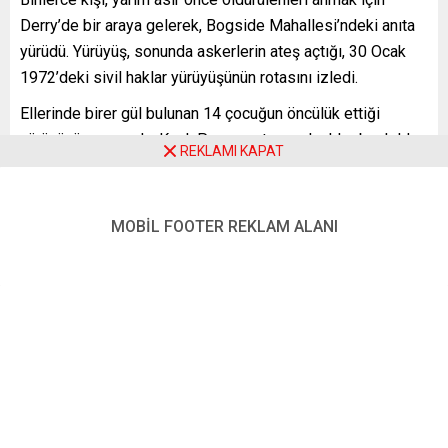
Derry’de bir araya gelerek, Bogside Mahallesi’ndeki anıta
yürüdü. Yürüyüş, sonunda askerlerin ateş açtığı, 30 Ocak
1972’deki sivil haklar yürüyüşünün rotasını izledi.
Ellerinde birer gül bulunan 14 çocuğun öncülük ettiği
yürüyüşün sonunda, Kanlı Pazar anıtına çelenkler bırakıldı.
REKLAMI KAPAT
Törene, İrlanda Başbakanı Micheal Martin, Dışişleri Bakanı
Simon Coveney, Sinn Fein Partisi Başkanı Mary Lou
McDonald ve Kuzey İrlanda Bölgesel Hükümeti Başbakan
MOBİL FOOTER REKLAM ALANI
Yardımcısı Michelle O’Neill katıldı.
İNGİLTERE BAŞBAKANI JOHNSON’A AF UYARISI
AA muhabirine konuşan Sinn Fein Partisi Başkanı
McDonald, çok etkileyici bir törenin yapıldığını belirterek,
“Bugün, hem geçmişe hem de ileriye bakmakla da ilgili.
Derry’den bugün barış, ilerleme, hakikat ve adalet ihtiyacına
ilişkin büyük bir mesaj verildi. (İngiltere Başbakanı) Boris
Johnson bunu dikkatle dinlemeli ve tüm af planlarından