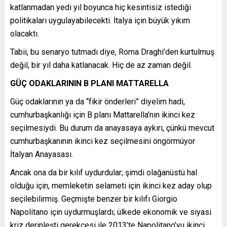
katlanmadan yedi yıl boyunca hiç kesintisiz istediği
politikaları uygulayabilecekti. İtalya için büyük yıkım
olacaktı.
Tabii, bu senaryo tutmadı diye, Roma Draghi’den kurtulmuş
değil, bir yıl daha katlanacak. Hiç de az zaman değil.
GÜÇ ODAKLARININ B PLANI MATTARELLA
Güç odaklarının ya da “fikir önderleri” diyelim hadi,
cumhurbaşkanlığı için B planı Mattarella’nın ikinci kez
seçilmesiydi. Bu durum da anayasaya aykırı, çünkü mevcut
cumhurbaşkanının ikinci kez seçilmesini öngörmüyor
İtalyan Anayasası.
Ancak ona da bir kılıf uydurdular; şimdi olağanüstü hal
olduğu için, memleketin selameti için ikinci kez aday olup
seçilebilirmiş. Geçmişte benzer bir kılıfı Giorgio
Napolitano için uydurmuşlardı; ülkede ekonomik ve siyasi
kriz derinleşti gerekçesi ile 2013’te Napolitano’yu ikinci