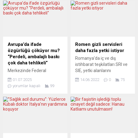
Avrupa’da ifade
Romen gizli servisleri
özgürlüğü çöküyor mu?
daha fazla yetki istiyor
“Perdeli, ambalajlı baskı
Romanya’da iç ve dış
çok daha tehlikeli”
istihbarat teşkilatları SRI ve
Merkezinde Federal
SIE, yetki alanlarını
Almanya’nın olduğu
genişletmek istiyor. İki
01.07.2025
14.06.2022
0
75
“demokratik Avrupa’nın”
kurum tarafından sunulan
yorumlar kapalı
99
düşünce ve ifade özgürlüğü,
ve basına sızan yasa
basın özgürlüğü, savaş
tasarısına göre artık
karşıtlığı gibi konularda
parlamento denetimine tabi
karnesi özellikle Ukrayna
tutulmayacaklar, kendi
savaşından bu yana çok
şirketlerini kurabilecekler ve
kötüleşti. Peki, “demokratik
bünyelerinde çalışan gizli
iktidar” ve onun “demokratik
servis görevlileri
muhalefeti” bu karnenin
dokunulmazlığa sahip