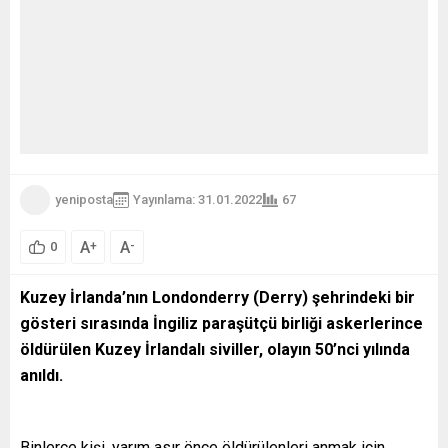
yeniposta
Yayınlama: 31.01.2022
67
A
A
+
-
0
Kuzey İrlanda’nın Londonderry (Derry) şehrindeki bir
gösteri sırasında İngiliz paraşütçü birliği askerlerince
öldürülen Kuzey İrlandalı siviller, olayın
50
’nci
yılında
anıldı.
Binlerce kişi, yarım asır önce öldürülenleri anmak için