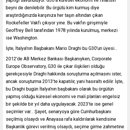
yaptığı savunuluyor. G30’a küresel ekonomi ve finansın
beyni de denilebilir. Bu örgütü kim kurmuş diye
araştırdığınızda karşınıza her taşın altından çıkan
Rockefeller Vakfı çıkıyor yine. Bu vakfın girişimiyle
Geoffrey Bell tarafından 1978 yılında kurulmuş, merkezi
ise Washington.
İşte, İtalya’nın Başbakanı Mario Draghi bu G30’un üyesi…
2012’de AB Merkez Bankası Başkanıyken, Corporate
Europe Observatory, G30 ile çıkar ilişkileri olduğu
gerekçesiyle Draghi hakkında soruşturma açılmasını ister,
ancak soruşturma 2013’te kapatılır, yani hasıraltı edilir. İşte,
bu Draghi bugün İtalya’nın başbakanı olarak bu örgütün
yapmış olduğu küresel ekonomi ve mali planları engelsiz
bir şekilde bir yıl daha uygulayacak. 2023’te ise genel
seçimler var… Şayet, senaryoya göre Cumhurbaşkanı
seçilmiş olsaydı ve Anayasa rafa kaldırılarak kendisine
Başkanlık görevi verilmiş olsaydı, seçime girme zahmetine