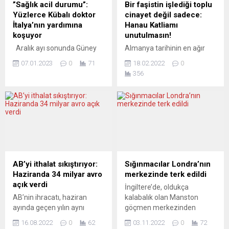
farkında mı? Muhtemelen…
olacak. Ülke basını tasarıya
”Sağlık acil durumu”:
Bir faşistin işlediği toplu
Ancak asıl soru şu:
şüpheyle yaklaşıyor.
Yüzlerce Kübalı doktor
cinayet değil sadece:
Türkiye’nin dış âlemle
OBSERVATOR CULTURAL
İtalya’nın yardımına
Hanau Katliamı
ilişkilerinde ana şalter
(Romanya) NİYETLERİ
koşuyor
unutulmasın!
konumundaki Federal
KONTROLÜ...
Aralık ayı sonunda Güney
Almanya tarihinin en ağır
Almanya, demokrasinin,...
İtalya’nın Kalabria bölgesinin
sağ terör saldırılarından olan
07.01.2023
0
71
18.02.2022
0
başkenti Catanzaro‘ya 51
Hanau Katliamı’nın 2’nci
356
Kübalı hekim ulaştı. Bu ,
yıldönümü yarın. Ülke
önümüzdeki aylarda
genelinde çeşitli anma
Kalabria’daki hastanelerde
etkinlikleri ve eylemler
çalışacak olan 500 hekimin
gerçekleştirilecek. Gazeteci-
sadece bir kısmı. Bu proje
yazar Gürsel Köksal, BirGün
geçen ağustos ayında
gazetesindeki geniş
doktor eksikliğini gidermek
haberinde katliamla ilgili
amacıyla Kalabria Bölgesi
tehlikeli sorulara dikkat
Başkanı Roberto Occhiuto
çekti. Hessen eyaletine bağlı
AB’yi ithalat sıkıştırıyor:
Sığınmacılar Londra’nın
ve Küba hükümeti
Hanau kentinin tüm
Haziranda 34 milyar avro
merkezinde terk edildi
tarafından imzalanan iki
dünyada tanınmasına
açık verdi
İngiltere’de, oldukça
taraflı bir...
neden olan 19 Şubat
AB’nin ihracatı, haziran
kalabalık olan Manston
2020’deki katliamda dokuz
ayında geçen yılın aynı
göçmen merkezinden
göçmen...
dönemine göre yüzde 19,4
alınan bir grup sığınmacı,
16.08.2022
0
62
03.11.2022
0
72
artarak 224,9 milyar avroya,
başkent Londra’nın