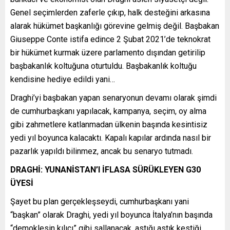
Genel seçimlerden zaferle çıkıp, halk desteğini arkasına
alarak hükümet başkanlığı görevine gelmiş değil. Başbakan
Giuseppe Conte istifa edince 2 Şubat 2021’de teknokrat
bir hükümet kurmak üzere parlamento dışından getirilip
başbakanlık koltuğuna oturtuldu. Başbakanlık koltuğu
kendisine hediye edildi yani…
Draghi’yi başbakan yapan senaryonun devamı olarak şimdi
de cumhurbaşkanı yapılacak, kampanya, seçim, oy alma
gibi zahmetlere katlanmadan ülkenin başında kesintisiz
yedi yıl boyunca kalacaktı. Kapalı kapılar ardında nasıl bir
pazarlık yapıldı bilinmez, ancak bu senaryo tutmadı.
DRAGHİ: YUNANİSTAN’I İFLASA SÜRÜKLEYEN G30
ÜYESİ
Şayet bu plan gerçekleşseydi, cumhurbaşkanı yani
“başkan” olarak Draghi, yedi yıl boyunca İtalya’nın başında
“demoklesin kılıcı” gibi sallanacak, astığı astık kestiği