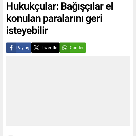
Hukukçular: Bağışçılar el
mültecileri taşıyan teknelere
müdahale eden yetkilileri de
konulan paralarını geri
ceza almaktan kurtarıyor....
isteyebilir
Paylaş
Tweetle
Gönder