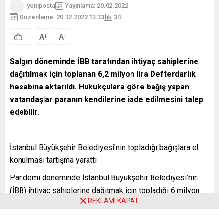
yeniposta
Yayınlama: 20.02.2022
Düzenleme: 20.02.2022 13:33
34
A
A
+
-
0
Salgın döneminde İBB tarafından ihtiyaç sahiplerine
dağıtılmak için toplanan 6,2 milyon lira Defterdarlık
hesabına aktarıldı. Hukukçulara göre bağış yapan
vatandaşlar paranın kendilerine iade edilmesini talep
edebilir.
İstanbul Büyükşehir Belediyesi’nin topladığı bağışlara el
konulması tartışma yarattı
Pandemi döneminde İstanbul Büyükşehir Belediyesi’nin
(İBB) ihtiyaç sahiplerine dağıtmak için topladığı 6 milyon
REKLAMI KAPAT
200 bin liraya önce el konuldu sonra İstanbul
Defterdarlığı’na aktarıldı.