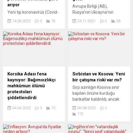
arıyor
Avrupa Birliği (AB),
Yeni tip koronavirüs (Covid-
Rusya’nın Ukrayna’nın
19) salgınının etkilerinin
doğusuna yönelik ekonomik
14.06.2022
0
76
24.11.2021
0
58
azalmasıyla insanlar tekrar
entegrasyon adımının esefle
seyahatlere başlarken,
karşılandığını, bunun
Avrupa’daki havaalanları ve
Ukrayna’nın egemenliğini ve
havayollarında yaz tatili
toprak bütünlüğünü ihlal
öncesi personel sıkıntısı
ettiğini bildirdi. AB Dış
yaşanıyor. Türkiye’den 2 bin
İlişkiler Servisinden (EEAS)
kişinin Almanya’daki
yapılan açıklamada, Rusya
havalimanlarında geçici
Devlet Başkanı Vladimir
olarak istihdam edilmesi
Putin’in 15 Kasım’da
Korsika Adası fena
Sırbistan ve Kosova: Yeni
yolunda planlar var. Federal
Ukrayna’nın doğusunda
kaynıyor: Bağımsızlıkçı
bir çatışma riski var mı?
Almanya dahil Avrupa
ayrılıkçıların kontrolü
mahkûmun ölümü
Sırp azınlığın Kosova sınır
ülkelerindeki havalimanları
altındaki Donbas ve Lugansk
protestoları
kapıları önüne kurduğu
ve havayollarında personel
bölgesinde üretilen
şiddetlendirdi
barikatlar kaldırıldı, ancak
eksikliği nedeniyle
ürünlerin, Rusya pazarında
Fransa’nın Akdeniz’deki
gerginlik sürüyor. Kosova
haftalardır yaşanan sorunlar
Rus...
04.04.2022
0
72
06.08.2022
0
adası Korsika’da
hükümeti, sınır geçişlerinde
uçuş iptalleri...
173
hapishanede uğradığı saldırı
Sırpların kimlik belgelerini
sonucu yaralanan ve iki
artık kabul etmeme planını
hafta önce ölen bağımsızlık
bir aylığına erteledi.