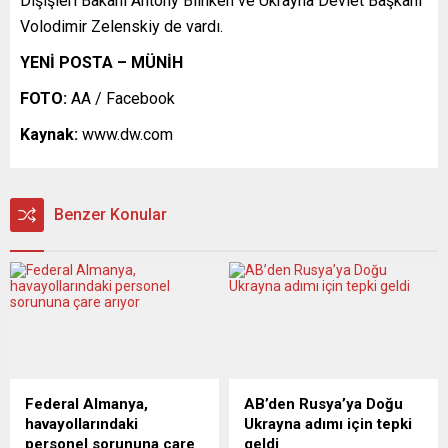
Dışişleri Bakanı Antony Blinken ve Ukrayna Devlet Başkanı
Volodimir Zelenskiy de vardı.
YENİ POSTA – MÜNİH
FOTO:
AA / Facebook
Kaynak:
www.dw.com
Benzer Konular
Federal Almanya,
AB’den Rusya’ya Doğu
havayollarındaki
Ukrayna adımı için tepki
personel sorununa çare
geldi