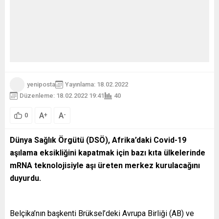
yeniposta
Yayınlama: 18.02.2022
Düzenleme: 18.02.2022 19:41
40
A
A
+
-
0
Dünya Sağlık Örgütü (DSÖ), Afrika’daki Covid-19
aşılama eksikliğini kapatmak için bazı kıta ülkelerinde
mRNA teknolojisiyle aşı üreten merkez kurulacağını
duyurdu.
Belçika’nın başkenti Brüksel’deki Avrupa Birliği (AB) ve