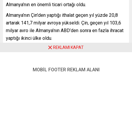
Almanya’nın en önemli ticari ortağı oldu.
Almanya’nın Çin’den yaptığı ithalat geçen yıl yüzde 20,8
artarak 141,7 milyar avroya yükseldi. Çin, geçen yıl 103,6
milyar avro ile Almanya’nın ABD’den sonra en fazla ihracat
yaptığı ikinci ülke oldu.
REKLAMI KAPAT
Ülkenin en önemli ticaret ortağı sıralamasında Çin’i, 206,1
milyar avro ile Hollanda ve 194,1 milyar avro ile ABD izledi.
Geçen yıl Almanya’nın Hollanda ve ABD’ye ticareti sırasıyla
MOBİL FOOTER REKLAM ALANI
yüzde 20,1 ve yüzde 13,4 artış kaydetti. İngiltere ile mal
ticareti ise geçen yıl yüzde 4,6 azalarak 97,4 milyar avroya
geriledi. İngiltere, en önemli ticaret ortakları sıralamasında
7’nci sıradan 10’uncu sıraya geriledi.
Öte yandan, Almanya ile Türkiye arasındaki mal ticareti
geçen yıl 39 milyar 673 milyon avro oldu. Türkiye, bu
rakamla Almanya’nın en önemli ticaret ortağı sıralamasında
17. sırada yer aldı.