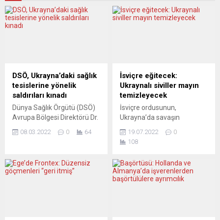
DSÖ, Ukrayna’daki sağlık
İsviçre eğitecek:
tesislerine yönelik
Ukraynalı siviller mayın
saldırıları kınadı
temizleyecek
Dünya Sağlık Örgütü (DSÖ)
İsviçre ordusunun,
Avrupa Bölgesi Direktörü Dr.
Ukrayna’da savaşın
Hans Henri P. Kluge,
başlamasından bu yana
08.03.2022
0
64
19.07.2022
0
Ukrayna’da sağlık
sayıları artan kara mayını ve
108
kuruluşlarına yönelik
diğer türden patlayıcıların
saldırılar konusunda 16
temizlenmesi için ülkedeki
doğrulanmış rapor olduğunu
sivillere eğitim vereceği
ileri sürerek “DSÖ, sağlık
bildirildi. Federal
kuruluşlarına yönelik bu
hükümetten yapılan
saldırıları şiddetle kınıyor”
açıklamada, “NATO Barış
dedi. Henri P. Kluge,
Ortaklığının bir parçası
düzenlediği basın
olarak İsviçre ordusunun,