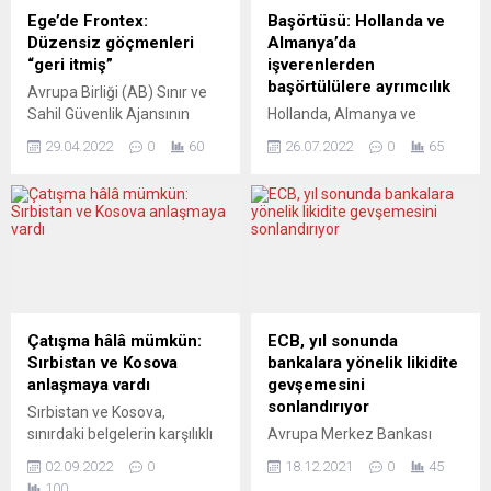
toplantısında, Ukrayna’da
Cenevre Uluslararası
Ege’de Frontex:
Başörtüsü: Hollanda ve
sağlık çalışanları, hastaneler
Mayından Arındırma
Düzensiz göçmenleri
Almanya’da
ve diğer sağlık kuruluşlarına
Merkezi (GICHD) ile birlikte
“geri itmiş”
işverenlerden
yönelik saldırıların...
mayın temizliği için
başörtülülere ayrımcılık
Avrupa Birliği (AB) Sınır ve
uluslararası alanda eğitimler
Sahil Güvenlik Ajansının
Hollanda, Almanya ve
düzenleyeceği” duyuruldu....
(Frontex), Ege’de Yunan
İngiltere’den
29.04.2022
0
60
26.07.2022
0
65
unsurlarınca düzensiz
araştırmacıların ortak
göçmenlere yönelik yapılan
çalışmasında, Hollanda ve
geri itme ve denizde terk
Almanya’daki işverenlerin, iş
etme vakalarına dahil
başvurularında
olduğu ortaya çıktı.
başörtülülere karşı ayrımcılık
“Lighthouse Reports”, “Der
yaptığı tespit edildi. Hollanda
Spiegel”, “SRF Rundschau”,
Utrecht Üniversitesi,
“Republik” ve “Le Monde”
İngiltere Oxford Üniversitesi
tarafından yürütülen ortak
ve Almanya’daki
Çatışma hâlâ mümkün:
ECB, yıl sonunda
bir araştırmaya göre,
Entegrasyon ve Göç
Sırbistan ve Kosova
bankalara yönelik likidite
Frontex’in veri tabanında,
Araştırmaları Merkezi’nden
anlaşmaya vardı
gevşemesini
yüzlerce düzensiz
uzmanların yaptığı
sonlandırıyor
Sırbistan ve Kosova,
göçmenin...
araştırmada, Hollanda,
sınırdaki belgelerin karşılıklı
Avrupa Merkez Bankası
Almanya ve İspanya’daki
tanınması konusunda
(ECB), Covid-19 krizi
işverenlerin, başörtülü
02.09.2022
0
18.12.2021
0
45
yaşanan anlaşmazlıkta
sırasında bankalara verilen
adayların iş başvurularına
100