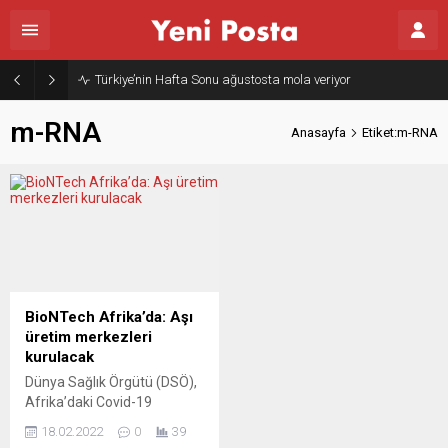
Türkiye’nin Hafta Sonu ağustosta mola veriyor
m-RNA
Anasayfa
Etiket:m-RNA
BioNTech Afrika’da: Aşı
üretim merkezleri
kurulacak
Dünya Sağlık Örgütü (DSÖ),
Afrika’daki Covid-19
aşılama eksikliğini
18.02.2022
0
39
kapatmak için bazı kıta