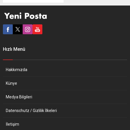
ülkelerinde mRNA
teknolojisiyle aşı üreten
merkez kurulacağını
duyurdu. Belçika’nın
başkenti Brüksel’deki
Avrupa Birliği (AB) ve Afrika
Birliği Liderler Zirvesi’ne
katılan DSÖ Genel Direktörü
Hızlı Menü
Dr. Tedros Adhanom
Ghebreyesus, aşı üretim
merkezlerine dair bilgi verdi.
Aşı üretimi için teknolojik...
Hakkımızda
Künye
Medya Bilgileri
Datenschutz / Gizlilik İlkeleri
İletişim