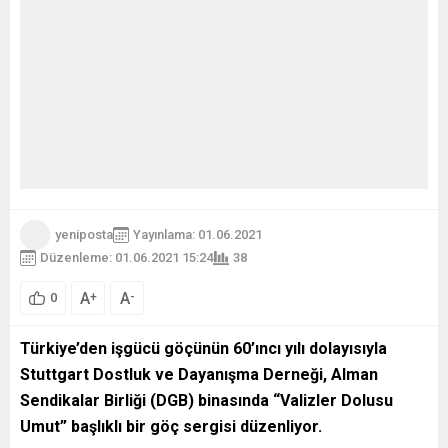
yeniposta
Yayınlama: 01.06.2021
Düzenleme: 01.06.2021 15:24
38
A
A
+
-
0
Türkiye’den işgücü göçünün 60’ıncı yılı dolayısıyla
Stuttgart Dostluk ve Dayanışma Derneği, Alman
Sendikalar Birliği (DGB) binasında “Valizler Dolusu
Umut” başlıklı bir göç sergisi düzenliyor.