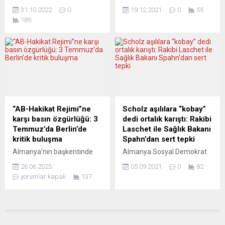
Birliği (ATGB) 8. Genel Kurulu
Hıristiyan Demokrat Birlik
zorluklara rağmen bu
31.10.2022
0
19.12.2021
0
55
üyelerin geniş katılımıyla
(CDU) partisinin tabanının
ülkenin,...
185
Frankfurt kentinde
üçüncü kez liderlik yarışına
gerçekleşti. Tele 1 ve
katılan ve Merkel karşıtlığı ile
Karantina TV kanallarında
bilinen Friedrich Merz için
görev yapan deneyimli
karar vermesi daha önceki
gazeteci Recai Aksu bayrağı
parti kültüründen “en net
devraldı ve başkan seçildi.
kopuşun” işareti olarak
Toplantıda direniş abidesi
yorumlanıyor.
ozanlarımızdan Şahturna’ya
Muhafazakâr, tutucu ve
da ödül verildi. Yeni Başkan
finans piyasasına yakın bir
“AB-Hakikat Rejimi”ne
Scholz aşılılara “kobay”
Recai Aksu kurulda yaptığı
politikacı olarak görülen 66
karşı basın özgürlüğü: 3
dedi ortalık karıştı: Rakibi
konuşmasında özetle
yaşındaki Merz 4-16 Aralık
Temmuz’da Berlin’de
Laschet ile Sağlık Bakanı
şunları...
tarihlerindeki seçimlerde
kritik buluşma
Spahn’dan sert tepki
oyların...
Almanya’nın başkentinde
Almanya Sosyal Demokrat
önemli bir buluşma “AB’nin
Partisi’nin (SPD) başbakan
26.06.2025
05.09.2021
0
82
“Hakikat Rejimi”ne karşı
adayı Olaf Scholz seçim
yorumlar kapalı
137
basın özgürlüğü” başlığı
kampanyası çerçevesinde
altında gerçekleştirilecek.
aşı için reklam yaparken
Berlin’deki bu kritik
adeta kaş yapayım derken
Buluşmada gazetecilere
göz çıkardı, Almanya’daki
yönelik AB yaptırımları ve
aşılanan 50 milyon kişiye