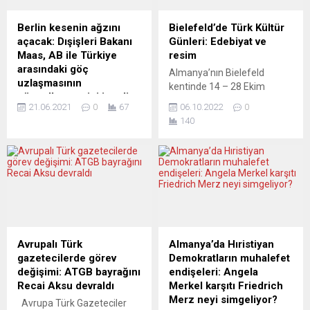
Berlin kesenin ağzını
Bielefeld’de Türk Kültür
açacak: Dışişleri Bakanı
Günleri: Edebiyat ve
Maas, AB ile Türkiye
resim
arasındaki göç
Almanya’nın Bielefeld
uzlaşmasının
kentinde 14 – 28 Ekim
güncellenmesini istedi
tarihleri arasında Türk Kültür
21.06.2021
0
67
06.10.2022
0
Almanya Dışişleri Bakanı
Günleri düzenlenecek.
140
Heiko Maas, Türkiye’ye göçle
Etkinlik kapsamında Hurşit
ilgili maddi destek
İlbeyi, “Kalpten Gelen
verileceğini belirtti. “Bunun
Resimler” adlı sergisine
parasız olmayacağı nettir”
“Adanmış Yürek” kitabı ile de
diyen Maas, Türkiye’nin
eşlik edecek ve kitabını
milyonlarca insanın bakımını
imzalayacak. Etkinlikte Türk
üstlendiğini hatırlattı. Alman
edebiyatı üzerine söyleşiler,
Dışişleri Bakanı Maas, Die
yazar-okur buluşmaları
Welt gazetesine yaptığı
gerçekleşecek ve çağdaş
Avrupalı Türk
Almanya’da Hıristiyan
açıklamada, Türkiye ile göç
Türk resim sanatından
gazetecilerde görev
Demokratların muhalefet
konusundaki işbirliğinin
örnekler sergilenecek.
değişimi: ATGB bayrağını
endişeleri: Angela
güncellenmesine ihtiyaç
Ressam ve yazar...
Recai Aksu devraldı
Merkel karşıtı Friedrich
duyulduğunu belirterek
Merz neyi simgeliyor?
Avrupa Türk Gazeteciler
“Türk hükümetiyle olan tüm