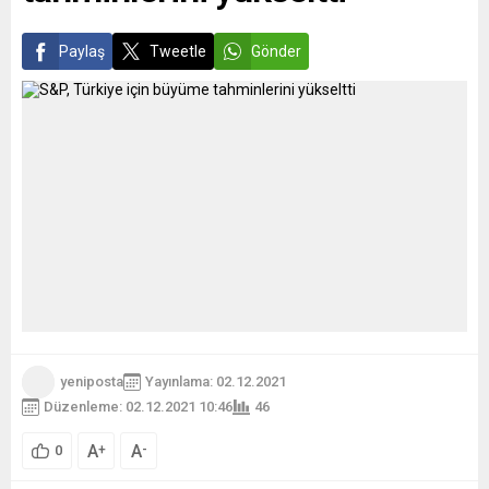
Peki gerçekten öyle mi?
Robert Koch Enstitüsü’nün
(RKI) web...
Paylaş
Tweetle
Gönder
yeniposta
Yayınlama: 02.12.2021
Düzenleme: 02.12.2021 10:46
46
A
A
+
-
0