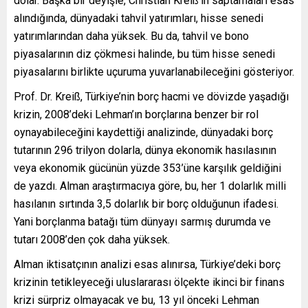
dolar. Başka bir deyişle, Christian Kreiß’ın saptamaları esas
alındığında, dünyadaki tahvil yatırımları, hisse senedi
yatırımlarından daha yüksek. Bu da, tahvil ve bono
piyasalarının diz çökmesi halinde, bu tüm hisse senedi
piyasalarını birlikte uçuruma yuvarlanabileceğini gösteriyor.
Prof. Dr. Kreiß, Türkiye’nin borç hacmi ve dövizde yaşadığı
krizin, 2008’deki Lehman’ın borçlarına benzer bir rol
oynayabileceğini kaydettiği analizinde, dünyadaki borç
tutarının 296 trilyon dolarla, dünya ekonomik hasılasının
veya ekonomik gücünün yüzde 353’üne karşılık geldiğini
de yazdı. Alman araştırmacıya göre, bu, her 1 dolarlık milli
hasılanın sırtında 3,5 dolarlık bir borç olduğunun ifadesi.
Yani borçlanma batağı tüm dünyayı sarmış durumda ve
tutarı 2008’den çok daha yüksek.
Alman iktisatçının analizi esas alınırsa, Türkiye’deki borç
krizinin tetikleyeceği uluslararası ölçekte ikinci bir finans
krizi sürpriz olmayacak ve bu, 13 yıl önceki Lehman