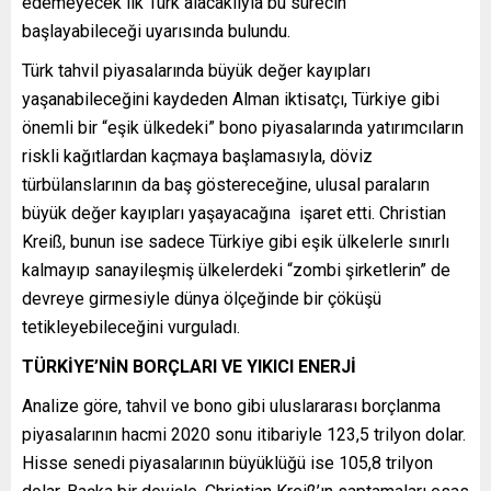
edemeyecek ilk Türk alacaklıyla bu sürecin
başlayabileceği uyarısında bulundu.
Türk tahvil piyasalarında büyük değer kayıpları
yaşanabileceğini kaydeden Alman iktisatçı, Türkiye gibi
önemli bir “eşik ülkedeki” bono piyasalarında yatırımcıların
riskli kağıtlardan kaçmaya başlamasıyla, döviz
türbülanslarının da baş göstereceğine, ulusal paraların
büyük değer kayıpları yaşayacağına işaret etti. Christian
Kreiß, bunun ise sadece Türkiye gibi eşik ülkelerle sınırlı
kalmayıp sanayileşmiş ülkelerdeki “zombi şirketlerin” de
devreye girmesiyle dünya ölçeğinde bir çöküşü
tetikleyebileceğini vurguladı.
TÜRKİYE’NİN BORÇLARI VE YIKICI ENERJİ
Analize göre, tahvil ve bono gibi uluslararası borçlanma
piyasalarının hacmi 2020 sonu itibariyle 123,5 trilyon dolar.
Hisse senedi piyasalarının büyüklüğü ise 105,8 trilyon