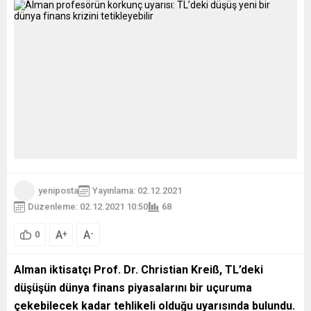
yeniposta
Yayınlama: 02.12.2021
Düzenleme: 02.12.2021 10:50
68
A
A
+
-
0
Alman iktisatçı Prof. Dr. Christian Kreiß, TL’deki
düşüşün dünya finans piyasalarını bir uçuruma
çekebilecek kadar tehlikeli olduğu uyarısında bulundu.