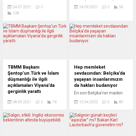
Almanya’da genel
orta veya küçük bir işletme
24.07.2021
0
24.09.2021
0
56
seçimlere, gerekli bürokratik
satın almak isteyen göçmen
128
işlemleri tamamlayıp
girişimciler için bilgilendirme
belgeleri zamanında
toplantısı düzenliyor.
iletmediği gerekçe
Toplantıda şirket devrinin
gösterilerek komünist bir
hangi avantajları var, şirket
partinin katılması
devri nasıl yapılır, göçmenler
engelleniyor. Alman
yasası, devirlerde ortaklık
Komünist Partisi (DKP) bu
hakları gibi konular
kararla bir anda “yüksek
irdelenecek. Federal
siyasi gündeme” girmiş oldu.
Almanya’da binlerce
TBMM Başkanı
Hep memleket
Almanya federal
işveren, şirketini
Şentop’un Türk ve İslam
sevdasından: Belçika’da
parlamento seçimleri 26
devredeceği girişimci arıyor.
düşmanlığı ile ilgili
yaşayan insanlarımızın
Eylül pazar günü yapılacak.
Bu, yeni iş...
açıklamaları Viyana’da
da hakları budanıyor
Federal meclise seçilecek
gerginlik yarattı
En son Belçika’nın maden
598 milletvekilliği için sandık
TBMM Başkanı Mustafa
bölgesi Limburg’da sosyal
başına gidilecek. Bütün
08.09.2021
0
74
15.04.2022
0
83
Şentop, Avrupa’da
konutlarda oturan 263
insanlığı...
İslamofobi, yabancı ve Türk
ailenin yurtdışında ev sahibi
düşmanlığına yönelik bazı
olduğunu saptandı. Sosyal
siyasi hareketlerin olduğuna,
konutları ellerinden alındı.
bunların sesinin yükseldiğine
Cezalar kesildi. Yurtdışında
işaret ederken, bunun,
yaşayan vatandaşların