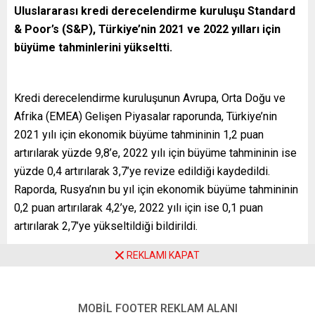
Uluslararası kredi derecelendirme kuruluşu Standard
& Poor’s (S&P), Türkiye’nin 2021 ve 2022 yılları için
büyüme tahminlerini yükseltti.
Kredi derecelendirme kuruluşunun Avrupa, Orta Doğu ve
Afrika (EMEA) Gelişen Piyasalar raporunda, Türkiye’nin
2021 yılı için ekonomik büyüme tahmininin 1,2 puan
artırılarak yüzde 9,8’e, 2022 yılı için büyüme tahmininin ise
yüzde 0,4 artırılarak 3,7’ye revize edildiği kaydedildi.
Raporda, Rusya’nın bu yıl için ekonomik büyüme tahmininin
0,2 puan artırılarak 4,2’ye, 2022 yılı için ise 0,1 puan
artırılarak 2,7’ye yükseltildiği bildirildi.
S&P’nin raporunda, Güney Afrika’nın 2021 için büyüme
REKLAMI KAPAT
tahmininin 0,3 puan artırılarak 4,9’a, 2022 için 0,2 puan
düşürülerek yüzde 2,4’e revize edildiği hatırlatılırken
Polonya’nın 2021 için büyüme tahmininin 0,1 puan
MOBİL FOOTER REKLAM ALANI