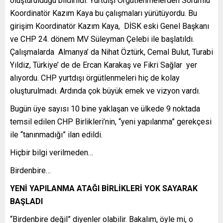
oluşturulduğu bildirildi. Yurtdışı Örgütlenmelerden Sorumlu
Koordinatör Kazım Kaya bu çalışmaları yürütüyordu. Bu
girişim Koordinatör Kazım Kaya, DİSK eski Genel Başkanı
ve CHP 24. dönem MV Süleyman Çelebi ile başlatıldı.
Çalışmalarda Almanya’ da Nihat Öztürk, Cemal Bulut, Turabi
Yıldiz, Türkiye’ de de Ercan Karakaş ve Fikri Sağlar yer
alıyordu. CHP yurtdışı örgütlenmeleri hiç de kolay
oluşturulmadı. Ardında çok büyük emek ve vizyon vardı.
Bugün üye sayısı 10 bine yaklaşan ve ülkede 9 noktada
temsil edilen CHP Birlikleri’nin, “yeni yapılanma” gerekçesi
ile “tanınmadığı” ilan edildi.
Hiçbir bilgi verilmeden…
Birdenbire…
YENİ YAPILANMA ATAĞI BİRLİKLERİ YOK SAYARAK
BAŞLADI
“Birdenbire değil” diyenler olabilir. Bakalım, öyle mi, o