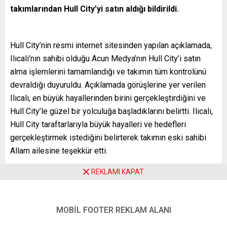
takımlarından Hull City’yi satın aldığı bildirildi.
Hull City’nin resmi internet sitesinden yapılan açıklamada,
Ilıcalı’nın sahibi olduğu Acun Medya’nın Hull City’i satın
alma işlemlerini tamamlandığı ve takımın tüm kontrolünü
devraldığı duyuruldu. Açıklamada görüşlerine yer verilen
Ilıcalı, en büyük hayallerinden birini gerçekleştirdiğini ve
Hull City’le güzel bir yolculuğa başladıklarını belirtti. Ilıcalı,
Hull City taraftarlarıyla büyük hayalleri ve hedefleri
gerçekleştirmek istediğini belirterek takımın eski sahibi
Allam ailesine teşekkür etti.
Hull City’in eski Başkan Yardımcısı Ehab Allam ise satışa
REKLAMI KAPAT
ilişkin “Artık yeni birinin mantoyu devralma zamanı geldi.
Acun ve ekibine gelecek için iyi dileklerimi sunuyorum”
ifadelerini kullandı. Allam, Ilıcalı’nın takımla taraftar
MOBİL FOOTER REKLAM ALANI
arasındaki ilişkiyi yeniden inşa edeceğini ve takımın