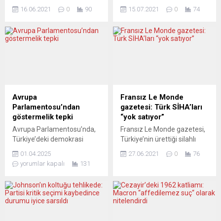
dışındaki milyonlarca
bin 302 yeni tip koronavirüs
16.06.2021
0
90
15.07.2021
0
74
Türkiye kökenliyi uçurumdan
vakasının tespit edilmesiyle
aşağıya yuvarladı. Özellikle
ocak ayından bu yana en
de Almanya-Avusturya-
yüksek günlük vaka sayısı
Hollanda-Belçika
görüldü. Sağlık Bakanlığının
hattındakileri. İktidar
açıkladığı verilere göre, virüs
2014’ten beri yolunu yaptı,
nedeniyle hayatını
muhalefet ise çıt çıkarmadı.
kaybedenlerin sayısı son 24
Şimdi milyonlarca insanımız
saatte 49 artarak 128 bin
yasalar karşısında
530’a yükseldi. Son 24
Avrupa
Fransız Le Monde
potansiyel suçlu olarak
saatte 42 bin 302 yeni
Parlamentosu’ndan
gazetesi: Türk SİHA’ları
duruyor. Hele
vaka...
göstermelik tepki
“yok satıyor”
Almanya’dakiler… Yurtdışı
Avrupa Parlamentosu’nda,
Fransız Le Monde gazetesi,
Türkleri, küresel vergi
Türkiye’deki demokrasi
Türkiye’nin ürettiği silahlı
kaçakçılığıyla mücadeleyi
üzerine bir oturum
insansız hava araçlarının
hedefleyen “Finansal Hesap
01.04.2025
27.06.2021
0
76
düzenlendi ve Ekrem
(SİHA) ”yok sattığını“ yazdı.
Bilgilerinin Otomatik
yorumlar kapalı
131
İmamoğlu’nun tutuklanması
Gazetenin haberinde,
Değişimi Anlaşması”na
geniş bir şekilde ele alındı.
Türkiye’nin son yıllarda
iktidar-muhalefet eliyle ...
Avrupa Komisyonu,
askeri endüstrisini insansız
İmamoğlu’nun
hava aracı üretmeye
tutuklanmasına tepki olarak
yönelttiği ve ihracatını gün
Antalya Diplomasi
geçtikçe artırdığı belirtildi.