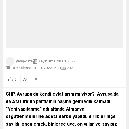
yeniposta
Yayınlama: 20.01.2022
Düzenleme: 20.01.2022 15:21
313
A
A
+
-
0
CHP, Avrupa’da kendi evlatlarını mı yiyor? Avrupa’da
da Atatürk’ün partisinin başına gelmedik kalmadı.
“Yeni yapılanma” adı altında Almanya
örgütlenmelerine adeta darbe yapıldı. Birlikler hiçe
sayıldı; onca emek, binlerce üye, on yıllar ve sayısız