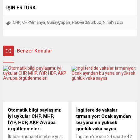
IŞIN ERTÜRK
CHP
CHPAlmanya
GünayÇapan
HakverdiGürbüz
NihatYazıcı
,
,
,
,
Benzer Konular
Otomatik bilgi paylaşımı:
İngiltere’de vakalar
İyi uykular CHP, MHP,
tırmanıyor: Ocak ayından
İYİP, HDP, AKP Avrupa
bu yana en yüksek
örgütlenmeleri
günlük vaka sayısı
İktidar-muhalefet el ele yurt
İngiltere’de son 24 saatte 42