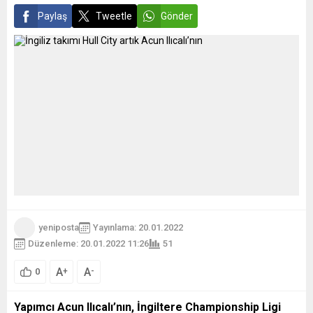
aldı....
Cezayir’de dünyaya gelen
Paylaş
Tweetle
Gönder
bu...
yeniposta
Yayınlama: 20.01.2022
Düzenleme: 20.01.2022 11:26
51
A
A
+
-
0
Yapımcı Acun Ilıcalı’nın, İngiltere Championship Ligi