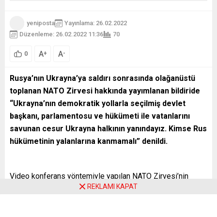
yeniposta
Yayınlama: 26.02.2022
Düzenleme: 26.02.2022 11:36
70
A
A
+
-
0
Rusya’nın Ukrayna’ya saldırı sonrasında olağanüstü
toplanan NATO Zirvesi hakkında yayımlanan bildiride
“Ukrayna’nın demokratik yollarla seçilmiş devlet
başkanı, parlamentosu ve hükümeti ile vatanlarını
savunan cesur Ukrayna halkının yanındayız. Kimse Rus
hükümetinin yalanlarına kanmamalı” denildi.
Video konferans yöntemiyle yapılan NATO Zirvesi’nin
REKLAMI KAPAT
bildirisinde Ukrayna’ya destek mesajı ve Rusya’ya kınama
yer aldı. Bildiride, Avro-Atlantik güvenliğine yönelik onlarca
yıllık dönemdeki en büyük tehdidin görüşüldüğü belirtilerek