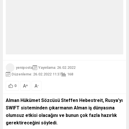
yeniposta
Yayınlama: 26.02.2022
Düzenleme: 26.02.2022 11:37
168
A
A
+
-
0
Alman Hükümet Sözcüsü Steffen Hebestreit, Rusya’yı
SWIFT sisteminden çıkarmanın Alman iş dünyasına
olumsuz etkisi olacağını ve bunun çok fazla hazırlık
gerektireceğini söyledi.