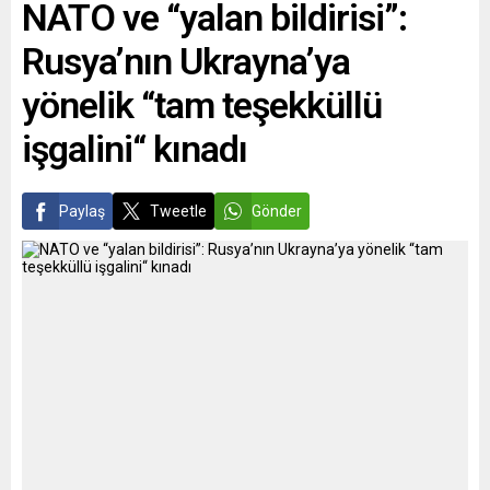
NATO ve “yalan bildirisi”:
DEVLERİ SAHADAYDI Bu yıl
VW’nin daha rekabetçi
turnuvaya toplam sekiz
ürünlere odaklanması
Rusya’nın Ukrayna’ya
takım katıldı....
gerektiğini vurguluyor.
Uzmanlar, VW’nin...
yönelik “tam teşekküllü
işgalini“ kınadı
Paylaş
Tweetle
Gönder