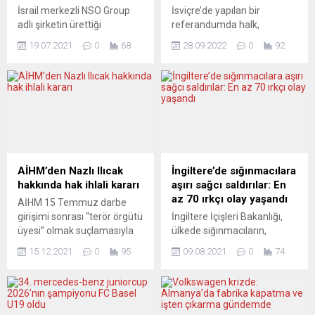
İsrail merkezli NSO Group
İsviçre’de yapılan bir
adlı şirketin ürettiği
referandumda halk,
“Pegasus” isimli casus
kadınların emeklilik yaşının
19.07.2021
0
68
28.09.2022
0
92
yazılım aracılığıyla küresel
64’ten 65’e yükseltilmesine
çapta gazeteci, aktivist,
karar verdi. İsviçreliler,
avukat ve siyasilerin hedef
yüzde 51’lik kıl payı bir
alındığı öne sürülerek, en az
çoğunlukla emeklilik yaşının
10 hükümetin bu şirketin
erkeklerle eşitlenmesinden
müşterisi olduğu iddia edildi.
yana oy kullandı. Hükümet,
İrfan Fidan, Hatice Cengiz,
bebek patlaması çağında
Yasin Aktay gibi Türkiye’deki
doğanların artık emeklilik
bazı önemli isimlerin de
yaşına gelmesi ve yaşam
AİHM’den Nazlı Ilıcak
İngiltere’de sığınmacılara
izlendiği ortaya çıktı. Federal
beklentisinin artması
hakkında hak ihlali kararı
aşırı sağcı saldırılar: En
Almanya’da...
dolayısıyla kararı
az 70 ırkçı olay yaşandı
AİHM 15 Temmuz darbe
destekliyordu. Peki şimdi de
girişimi sonrası “terör örgütü
İngiltere İçişleri Bakanlığı,
ücret ayarlaması gibi
üyesi” olmak suçlamasıyla
ülkede sığınmacıların,
cinsiyet...
yargılanan gazeteci Nazlı
kaldıkları eski askeri kışla ve
15.12.2021
0
95
09.08.2021
0
74
Ilıcak’ın emniyet ve ifade
otellerde aşırı sağcılar
özgürlüğü haklarının ihlal
tarafından gerçekleştirilen
edildiğine hükmetti.
en az 70 ırkçı olaya maruz
AİHM, darbe girişimi sonrası
kaldığını bildirdi. The
gözaltına alınıp tutuklanan
Guardian’ın İngiltere İçişleri