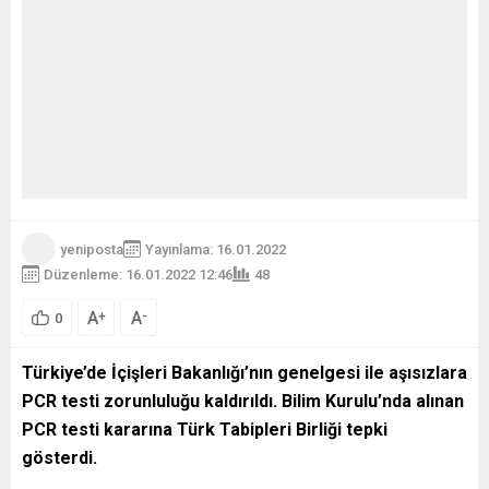
da adaylık için ismi...
yeniposta
Yayınlama: 16.01.2022
Düzenleme: 16.01.2022 12:46
48
A
A
+
-
0
Türkiye’de İçişleri Bakanlığı’nın genelgesi ile aşısızlara
PCR testi zorunluluğu kaldırıldı. Bilim Kurulu’nda alınan
PCR testi kararına Türk Tabipleri Birliği tepki
gösterdi.