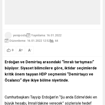
yeniposta
Yayınlama: 16.01.2022
Düzenleme: 16.01.2022 12:52
44
A
A
+
-
0
Erdoğan ve Demirtaş arasındaki “İmralı tartışması“
büyüyor. Siyaset bilimcilere göre, iktidar seçimlerde
kritik önem taşıyan HDP seçmenini “Demirtaşcı ve
Öcalancı“ diye ikiye bölme niyetinde.
Cumhurbaşkanı Tayyip Erdoğan’ın “Şu anda Edirne’deki en
büyük hesabı, İmralı’dakine verecek” sözleriyle hedef