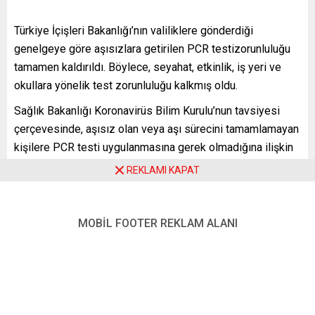
Türkiye İçişleri Bakanlığı’nın valiliklere gönderdiği
genelgeye göre aşısızlara getirilen PCR testizorunluluğu
tamamen kaldırıldı. Böylece, seyahat, etkinlik, iş yeri ve
okullara yönelik test zorunluluğu kalkmış oldu.
Sağlık Bakanlığı Koronavirüs Bilim Kurulu’nun tavsiyesi
çerçevesinde, aşısız olan veya aşı sürecini tamamlamayan
kişilere PCR testi uygulanmasına gerek olmadığına ilişkin
genelge 81 il valiliğine gönderildi.
REKLAMI KAPAT
YENİ POSTA – ANKARA
FOTO: AA
MOBİL FOOTER REKLAM ALANI
Kaynak: www.dw.com
Benzer Konular