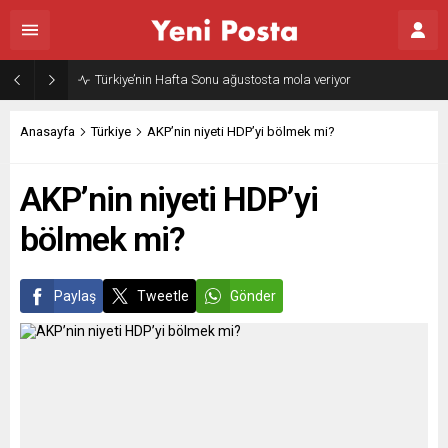
Türkiye’nin Hafta Sonu ağustosta mola veriyor
Anasayfa
Türkiye
AKP’nin niyeti HDP’yi bölmek mi?
AKP’nin niyeti HDP’yi
bölmek mi?
Paylaş
Tweetle
Gönder