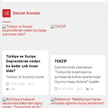
Benzer Konular
Türkiye ve Suriye:
Depremlerde neden
TEKZİP
bu kadar çok insan
Gazetemizde yayınlanan
öldü?
“Türkiye’de bulamayınca
Türkiye ve Suriye’yi vuran
yurtdışında koltuk ayarlamışlar:
şiddetli depremlerin
Üçüncü maaş dolarla!“ başlıklı
15.02.2023
0
ardından, kurtarma
habere tekzip geldi. Haberin
296
01.07.2021
0
96
çalışmaları devam ediyor.
asılsız olduğunu bildiren tekzip
Hayatta kalan kimse
metni şöyle: Müvekkil Batuhan
bulmak artık neredeyse
Mumcu hakkında
imkânsız hale gelmiş
https://yeniposta.de/ URL