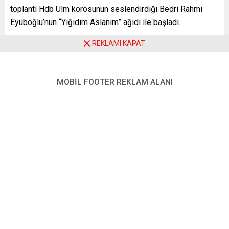
toplantı Hdb Ulm korosunun seslendirdiği Bedri Rahmi
Eyüboğlu’nun “Yiğidim Aslanım” ağıdı ile başladı.
REKLAMI KAPAT
MOBİL FOOTER REKLAM ALANI
Konuk gazeteci İsmail Saymaz Uğur Mumcu’yu ve yaşadığı
dönemin sosyal çalkantılarını ve siyasal cinayetleri anlattı.
Saymaz günümüzdeki sosyal çürümeyi ve toplu