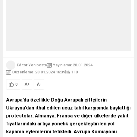
Editor Yeniposta
Yayınlama: 28.01.2024
Düzenleme: 28.01.2024 16:39
118
A
A
+
-
0
Avrupa’da özellikle Doğu Avrupalı çiftçilerin
Ukrayna’dan ithal edilen ucuz tahıl karşısında başlattığı
protestolar, Almanya, Fransa ve diğer ülkelerde yakıt
fiyatlarındaki artışa yönelik gerçekleştirilen yol
kapama eylemlerini tetikledi. Avrupa Komisyonu