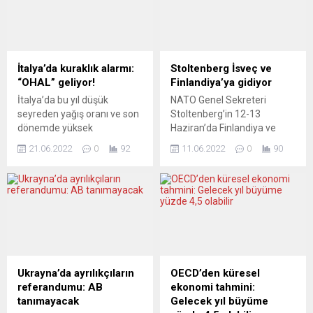
İtalya’da kuraklık alarmı:
Stoltenberg İsveç ve
“OHAL” geliyor!
Finlandiya’ya gidiyor
İtalya’da bu yıl düşük
NATO Genel Sekreteri
seyreden yağış oranı ve son
Stoltenberg’in 12-13
dönemde yüksek
Haziran’da Finlandiya ve
sıcaklıkların etkisiyle görülen
İsveç’te temaslarda
21.06.2022
0
92
11.06.2022
0
90
kuraklık nedeniyle alarm
bulunacağı açıklandı. NATO,
verildi. İtalyan basınındaki
Türkiye’nin çekincelerine
haberlerde, başkent
rağmen iki ülkenin üyeliğine
Roma’nın içinde bulunduğu
olan inancını bir kez daha
Lazio Bölgesi Yönetimi’nin,
vurguladı. Mayıs ayında
bölge genelinde kuraklıkla
NATO’ya birlikte üyelik
mücadele için olağanüstü
başvurusunda bulunan
hal (OHAL) ilan ettiği,
İsveç ve Finlandiya’ya
kuraklıktan etkilenen
yönelik Türkiye’nin
Ukrayna’da ayrılıkçıların
OECD’den küresel
kuzeydeki bazı bölgelerin de
çekincelerinin aşılması için
referandumu: AB
ekonomi tahmini:
benzer tedbiri alacağı
görüşme trafiği tam hız
tanımayacak
Gelecek yıl büyüme
belirtildi. Lazio Bölgesel...
sürüyor. NATO Genel