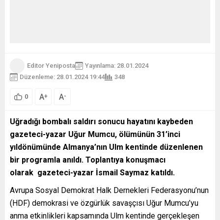
Editor Yeniposta
Yayınlama: 28.01.2024
Düzenleme: 28.01.2024 19:44
348
A
A
+
-
0
Uğradığı bombalı saldırı sonucu hayatını kaybeden
gazeteci-yazar Uğur Mumcu, ölümünün 31’inci
yıldönümünde Almanya’nın Ulm kentinde düzenlenen
bir programla anıldı. Toplantıya konuşmacı
olarak gazeteci-yazar İsmail Saymaz katıldı.
Avrupa Sosyal Demokrat Halk Dernekleri Federasyonu’nun
(HDF) demokrasi ve özgürlük savaşçısı Uğur Mumcu’yu
anma etkinlikleri kapsamında Ulm kentinde gerçekleşen