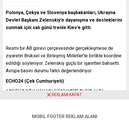
Polonya, Çekya ve Slovenya başbakanları, Ukrayna
Devlet Başkanı Zelenskiy’e dayanışma ve desteklerini
sunmak için salı günü trenle Kiev’e gitti.
Resmi bir AB görevi çerçevesinde gerçekleşmese de
ziyaretin Brüksel ve Birleşmiş Milletler’le birlikte koordine
edildiği söyleniyor. Zelenskiy güçlü bir işaretten bahsetti.
Avrupa basını durumu farklı değerlendiriyor.
ECHO24 (Çek Cumhuriyeti)
AB’NİN DOĞU KANADI İNİSİYATİFİ ELİNE ALDI
REKLAMI KAPAT
Echo24 girişimden memnun:
“Ukrayna’daki savaş, AB’nin doğu kanadının özgürleşmesi
MOBİL FOOTER REKLAM ALANI
için bir fırsat sunuyor. ‘Doğu’ Avrupa’nın üç başbakanı,
Kiev’e destek mesajı getirdi. … AB’nin ağırlık merkezinin en