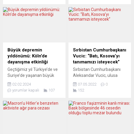
Haziran cuma günü
aldı. Karara gerekçe olarak,
başlıyor… 7 Temmuz’a kadar
Ukrayna yargı ve güvenlik
53 ülkeden 150 film
aygıtı üyelerinin
gösteriliyor. İlk kez 1983
karıştığından şüphelenilen
yılında düzenlenen bu
çok sayıdaki vatana ihanet
festival Alman film
vakası gösterildi. Avrupa
yapımcılığının 1 numaralı
basını, perdenin arkasını
platformu olarak kabul
görmeye çalışıyor. CORREİO
Büyük depremin
Sırbistan Cumhurbaşkanı
ediliyor… İzleyiciler için
DA MANHÃ (Portekiz)
yıldönümü: Köln’de
Vucic: “Batı, Kosova’yı
olduğu kadar sektör...
ŞÜPHE BULUTLARI
dayanışma etkinliği
tanımamızı isteyecek”
DAĞILMADI Correio da...
Geçtiğimiz yıl Türkiye’de ve
Sırbistan Cumhurbaşkanı
Suriye’de yaşanan büyük
Aleksandar Vucic, ulusa
depremin birinci
sesleniş konuşmasında,
02.02.2024
07.05.2022
0
yıldönümünde Köln’de
Batılı ülkelerin Kosova’yı
yorumlar kapalı
107
152
Türkiye Almanya Kültür
tanımalarını isteyeceğini
Forumu tarafından
söyledi. Aleksandar Vucic,
düzenlenen ve Kuzey Ren
Sırbistan’ın önünde büyük
Vestfalya (KRV) Hükümeti
bir mesele olduğunu,
tarafından da desteklenen
ülkesinin Kosova’nın
dayanışma ve anma etkinliği
bağımsızlığı tanıması için
5 Şubat Pazartesi günü
Batı kaynaklı taleplerin