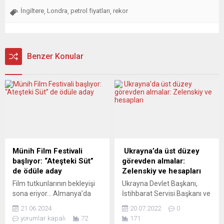
İngiltere
Londra
petrol fiyatları
rekor
,
,
,
Benzer Konular
Münih Film Festivali
Ukrayna’da üst düzey
başlıyor: “Ateşteki Süt”
görevden almalar:
de ödüle aday
Zelenskiy ve hesapları
Film tutkunlarının bekleyişi
Ukrayna Devlet Başkanı,
sona eriyor… Almanya’da
İstihbarat Servisi Başkanı ve
Berlinale’den sonraki en
çocukluk arkadaşı Ivan
21.06.2024
20.07.2022
0
önemli film festivali 41’inci
Bakanov ile Başsavcı Iryna
yorumlar kapalı
72
171
Münih Film Festivali 28
Venediktova’yı görevden