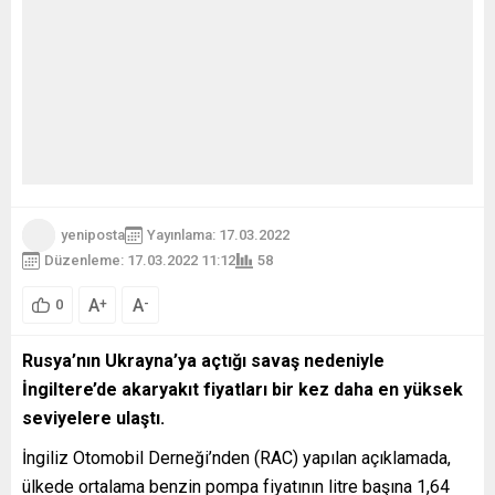
yeniposta
Yayınlama: 17.03.2022
Düzenleme: 17.03.2022 11:12
58
A
A
+
-
0
Rusya’nın Ukrayna’ya açtığı savaş nedeniyle
İngiltere’de akaryakıt fiyatları bir kez daha en yüksek
seviyelere ulaştı.
İngiliz Otomobil Derneği’nden (RAC) yapılan açıklamada,
ülkede ortalama benzin pompa fiyatının litre başına 1,64