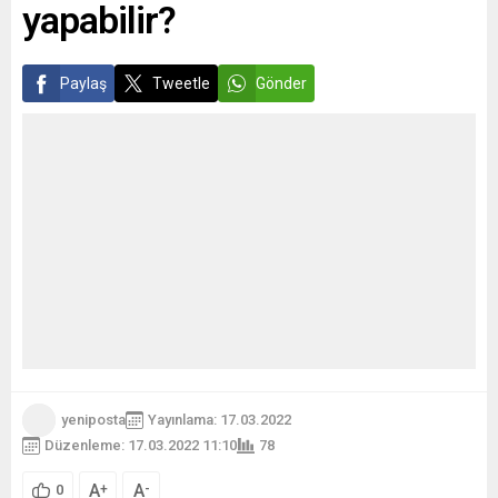
yapabilir?
Paylaş
Tweetle
Gönder
yeniposta
Yayınlama: 17.03.2022
Düzenleme: 17.03.2022 11:10
78
A
A
+
-
0