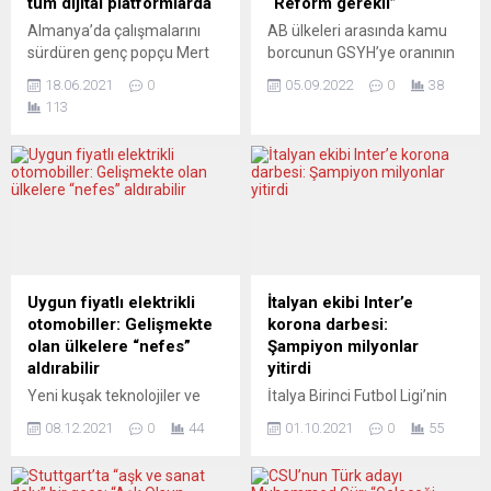
tüm dijital platformlarda
“Reform gerekli”
Almanya’da çalışmalarını
AB ülkeleri arasında kamu
sürdüren genç popçu Mert
borcunun GSYH’ye oranının
Eylem yeni “single”ı ile müzik
en fazla olduğu ülkeler
18.06.2021
0
05.09.2022
0
38
dünyasına dönüş yaptı.
yüzde 189,3 ile Yunanistan,
113
Sözü ve müziği kendisine ait
yüzde 152,6 ile İtalya, yüzde
“Dön Geriye” adlı şarkının
127 ile Portekiz, yüzde
düzenlemesi Türkiye’nin
117,7 ile İspanya, yüzde
önde gelen aranjörlerinden
114,4 ile Fransa ve yüzde
Ozan Sarıboğa’nın imzasını
107,9 ile Belçika.
taşıyor. Esslingen
Uluslararası Para Fonu (IMF),
Üniversitesi İşletme Bilişim
Avrupa Birliği’nin (AB) bütçe
Bölümü mezunu olan,
kurallarını güncellemesi ve
Esslingen Konservatuarı’nda
yüksek borca sahip...
Uygun fiyatlı elektrikli
İtalyan ekibi Inter’e
öğrenim gören Mert
otomobiller: Gelişmekte
korona darbesi:
Eylem’in yeni single’ının
olan ülkelere “nefes”
Şampiyon milyonlar
kapak fotoğrafı ve
aldırabilir
yitirdi
tasarımı...
Yeni kuşak teknolojiler ve
İtalya Birinci Futbol Ligi’nin
ciddi altyapı yatırımlarını
(Serie A) son şampiyonu
08.12.2021
0
44
01.10.2021
0
55
gerektiren elektrikli
Inter, 2020-2021 mali yılını
otomobiller maliyetleriyle
245,6 milyon avro zararla
dikkati çekerken, uzmanlar
tamamladı. Mavi-siyahlı