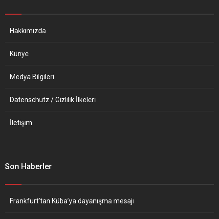
V.’de düzenlenecek. Geceye,
yaşındaki Muhammed Gür,
güçlü sesi ve yorumlarıyla
CSU’nun 64....
tanınan solist Funda Banaz
Hakkımızda
damga vuracak....
Künye
Medya Bilgileri
Datenschutz / Gizlilik İlkeleri
İletişim
Son Haberler
Frankfurt’tan Küba’ya dayanışma mesajı