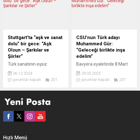
gelişmekte olan ülkelerde
takımdan yapılan yazılı
uygun fiyatlı elektrikli
açıklamada, kulüp yönetim
araçların yaygınlaşmasının
kurulunun geçen yıla ilişkin
bu araçların iklim dostu
mali tabloları onayladığı
hareketliliği hızlandırmaya
belirtildi. Mavi-siyahlıların
yardımcı olabileceğini
geçen sezon 364,7 milyon
Stuttgart’ta “aşk ve sanat
CSU’nun Türk adayı
belirtiyor. Teknolojik
avro gelir elde ettiği ancak
dolu” bir gece: “Aşk
Muhammed Gür:
gelişmelerle birlikte elektrikli
Serie A’da şampiyon da
Olsun – Şarkılar ve
“Geleceği birlikte inşa
otomobillerin sayısı hızla
olmasına rağmen,
Şiirler”
edelim”
artarken, yeni tip
koronavirüs (Covid-19)...
Türk sanatının eşsiz
Bavyera eyaletinde 8 Mart
koronavirüs (Covid-19)
melodileri ve şiirsel
2026’da gerçekleşecek yerel
salgınının neden olduğu
06.12.2024
29.05.2025
dokunuşları, Stuttgart’ta
seçimler heyecanla
zorluklar ve iklim...
yorumlar kapalı
201
yorumlar kapalı
247
düzenlenecek olan “Aşk
bekleniyor. Hıristiyan Sosyal
Olsun – Şarkılar ve Şiirler”
Birlik Partisi (CSU) Nürnberg,
etkinliği ile sanatseverlerle
Büyükşehir Belediye
buluşuyor. Tiyatro
Başkanı Marcus König
Diyalog’un katkılarıyla
liderliğinde güçlü 70 kişilik
gerçekleşecek bu özel
aday listesini açıkladı. Bu
etkinlik, 13 Aralık 2024 cuma
listede parlayan tek Türk
akşamı, Bruckwiesenweg 10
kökenli isim ise genç,
adresindeki
dinamik ve vizyoner finans
Hızlı Menü
Arbeiterbildungszentrum e.
uzmanı Muhammed Gür. 26