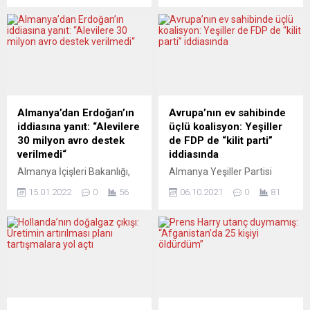
düzenlemenin sorumsuzluk
önlemler aldı. Portekiz
olacağını savundu.
Başbakanı Antonio Costa,
Başbakan Boris Johnson,
basın mensuplarına yaptığı
yarın gerçekleştirilecek
açıklamada, 1 Aralık’tan
seçimler öncesinde
itibaren hava yoluyla ülkeye
açıklamalarda bulundu.
giriş yapan herkesten aşı
İskoçya ve Birleşik
sertifikasının yanı sıra
Krallık’taki birçok kişinin,
negatif sonuçlu PCR testi
Almanya’dan Erdoğan’ın
Avrupa’nın ev sahibinde
salgından çıkılırken
talep edileceğini, bar,
iddiasına yanıt: “Alevilere
üçlü koalisyon: Yeşiller
referandum düzenlemenin
restoran, otel, jimnastik
30 milyon avro destek
de FDP de “kilit parti”
zamanı olmadığını
salonu, konser...
verilmedi“
iddiasında
düşündüğünü ileri süren
Almanya İçişleri Bakanlığı,
Almanya Yeşiller Partisi
Johnson, “Bence ikinci bir
Erdoğan’ın ”Almanya
Eşbaşkanı Annalena
referandum sorumsuzluk
15.01.2022
0
56
06.10.2021
0
81
Alevilere 2019 yılında 30
Baerbock, partisinin Sosyal
olur” dedi. 6 Mayıs’ta,
milyon avro destek verdi”
Demokrat Parti (SPD) ve Hür
İngiltere’de yerel meclisler,...
iddiasının gerçeği
Demokrat Parti (FDP) ile “üç
yansıtmadığını açıkladı.
partili hükümet kurmak” için
Bakanlık, iddiaya soru
görüşmelere başlamak
önergesi aracılığıyla yanıt
istediğini bildirdi. FDP Genel
verdi. Federal Meclis Sol
Başkanı Christian Lindner,
Parti milletvekili Gökay
Yeşiller’le SPD
Akbulut’un Erdoğan’ın söz
başkanlığında bir üçlü