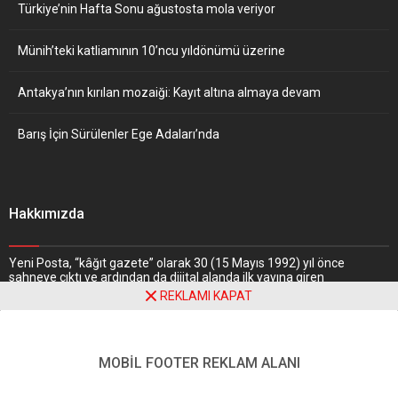
Türkiye’nin Hafta Sonu ağustosta mola veriyor
Münih’teki katliamının 10’ncu yıldönümü üzerine
Antakya’nın kırılan mozaiği: Kayıt altına almaya devam
Barış İçin Sürülenler Ege Adaları’nda
Hakkımızda
Yeni Posta, “kâğıt gazete” olarak 30 (15 Mayıs 1992) yıl önce
sahneye çıktı ve ardından da dijital alanda ilk yayına giren
gazetelerden biri oldu. Nitekim, haber portalı “
www.yeniposta.de
”
REKLAMI KAPAT
adresiyle 1997 yılında web dünyasındaki yerini aldı.
Daha Fazlasını
Oku
MOBİL FOOTER REKLAM ALANI