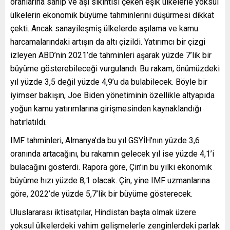
oranlarına sahip ve aşı sıkıntısı çeken eşik ülkelerle yoksul
ülkelerin ekonomik büyüme tahminlerini düşürmesi dikkat
çekti. Ancak sanayileşmiş ülkelerde aşılama ve kamu
harcamalarındaki artışın da altı çizildi. Yatırımcı bir çizgi
izleyen ABD’nin 2021’de tahminleri aşarak yüzde 7’lik bir
büyüme gösterebileceği vurgulandı. Bu rakam, önümüzdeki
yıl yüzde 3,5 değil yüzde 4,9’u da bulabilecek. Böyle bir
iyimser bakışın, Joe Biden yönetiminin özellikle altyapıda
yoğun kamu yatırımlarına girişmesinden kaynaklandığı
hatırlatıldı.
IMF tahminleri, Almanya’da bu yıl GSYİH’nın yüzde 3,6
oranında artacağını, bu rakamın gelecek yıl ise yüzde 4,1’i
bulacağını gösterdi. Rapora göre, Çin’in bu yılki ekonomik
büyüme hızı yüzde 8,1 olacak. Çin, yine IMF uzmanlarına
göre, 2022’de yüzde 5,7’lik bir büyüme gösterecek.
Uluslararası iktisatçılar, Hindistan başta olmak üzere
yoksul ülkelerdeki vahim gelişmelerle zenginlerdeki parlak