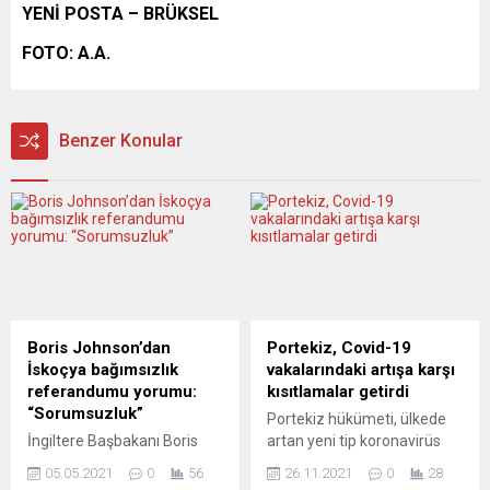
YENİ POSTA – BRÜKSEL
FOTO: A.A.
Benzer Konular
Boris Johnson’dan
Portekiz, Covid-19
İskoçya bağımsızlık
vakalarındaki artışa karşı
referandumu yorumu:
kısıtlamalar getirdi
“Sorumsuzluk”
Portekiz hükümeti, ülkede
İngiltere Başbakanı Boris
artan yeni tip koronavirüs
Johnson, İskoçya’da ikinci
(Covid-19) vakalarına karşı
05.05.2021
0
56
26.11.2021
0
28
bir bağımsızlık referandumu
bazı kısıtlamaları içeren ek