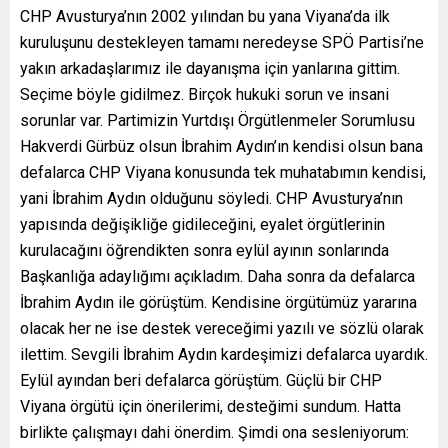
CHP Avusturya’nın 2002 yılından bu yana Viyana’da ilk
kuruluşunu destekleyen tamamı neredeyse SPÖ Partisi’ne
yakın arkadaşlarımız ile dayanışma için yanlarına gittim.
Seçime böyle gidilmez. Birçok hukuki sorun ve insani
sorunlar var. Partimizin Yurtdışı Örgütlenmeler Sorumlusu
Hakverdi Gürbüz olsun İbrahim Aydın’ın kendisi olsun bana
defalarca CHP Viyana konusunda tek muhatabımın kendisi,
yani İbrahim Aydın olduğunu söyledi. CHP Avusturya’nın
yapısında değişikliğe gidileceğini, eyalet örgütlerinin
kurulacağını öğrendikten sonra eylül ayının sonlarında
Başkanlığa adaylığımı açıkladım. Daha sonra da defalarca
İbrahim Aydın ile görüştüm. Kendisine örgütümüz yararına
olacak her ne ise destek vereceğimi yazılı ve sözlü olarak
ilettim. Sevgili İbrahim Aydın kardeşimizi defalarca uyardık.
Eylül ayından beri defalarca görüştüm. Güçlü bir CHP
Viyana örgütü için önerilerimi, desteğimi sundum. Hatta
birlikte çalışmayı dahi önerdim. Şimdi ona sesleniyorum: