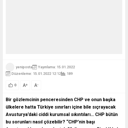
yeniposta
Yayınlama: 15.01.2022
Düzenleme: 15.01.2022 12:12
189
A
A
+
-
0
Bir gözlemcinin penceresinden CHP ve onun başka
ülkelere hatta Türkiye sınırları içine bile sıçrayacak
Avusturya’daki ciddi kurumsal sıkıntıları… CHP bütün
bu sorunları nasıl çözebilir? “C
HP’nin başı