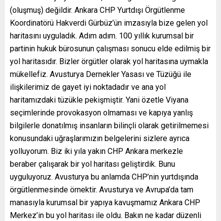
(oluşmuş) değildir. Ankara CHP Yurtdışı Örgütlenme
Koordinatörü Hakverdi Gürbüz’ün imzasıyla bize gelen yol
haritasını uyguladık. Adım adım. 100 yıllık kurumsal bir
partinin hukuk bürosunun çalışması sonucu elde edilmiş bir
yol haritasıdır. Bizler örgütler olarak yol haritasına uymakla
mükellefiz. Avusturya Dernekler Yasası ve Tüzüğü ile
ilişkilerimiz de gayet iyi noktadadır ve ana yol
haritamızdaki tüzükle pekişmiştir. Yani özetle Viyana
seçimlerinde provokasyon olmaması ve kapıya yanlış
bilgilerle donatılmış insanların bilinçli olarak getirilmemesi
konusundaki uğraşlarımızın belgelerini sizlere ayrıca
yolluyorum. Biz iki yıla yakın CHP Ankara merkezle
beraber çalışarak bir yol haritası geliştirdik. Bunu
uyguluyoruz. Avusturya bu anlamda CHP’nin yurtdışında
örgütlenmesinde örnektir. Avusturya ve Avrupa’da tam
manasıyla kurumsal bir yapıya kavuşmamız Ankara CHP
Merkez’in bu yol haritası ile oldu. Bakın ne kadar düzenli