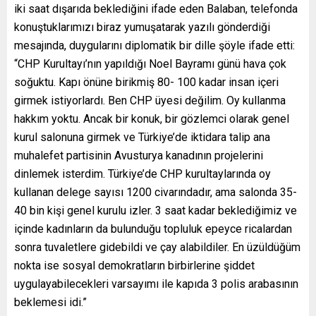
iki saat dışarıda beklediğini ifade eden Balaban, telefonda
konuştuklarımızı biraz yumuşatarak yazılı gönderdiği
mesajında, duygularını diplomatik bir dille şöyle ifade etti:
“CHP Kurultayı’nın yapıldığı Noel Bayramı günü hava çok
soğuktu. Kapı önüne birikmiş 80- 100 kadar insan içeri
girmek istiyorlardı. Ben CHP üyesi değilim. Oy kullanma
hakkım yoktu. Ancak bir konuk, bir gözlemci olarak genel
kurul salonuna girmek ve Türkiye’de iktidara talip ana
muhalefet partisinin Avusturya kanadının projelerini
dinlemek isterdim. Türkiye’de CHP kurultaylarında oy
kullanan delege sayısı 1200 civarındadır, ama salonda 35-
40 bin kişi genel kurulu izler. 3 saat kadar beklediğimiz ve
içinde kadınların da bulunduğu topluluk epeyce ricalardan
sonra tuvaletlere gidebildi ve çay alabildiler. En üzüldüğüm
nokta ise sosyal demokratların birbirlerine şiddet
uygulayabilecekleri varsayımı ile kapıda 3 polis arabasının
beklemesi idi.”