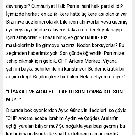
davranıyor? Cumhuriyet Halk Partisi hani halk partisi idi?
İçimizde herkes en az iki kere hatta üç kere aşı olanlar var.
Bizi niye gözlemci olarak bile içeri almıyorlar veya geçmiş
üye veya üyeliğimizi alavere dalavere ederek yok sayıp
içeri almıyorlar. Bu nasıl bir iş ve genel kurul? Biz
maskelerimiz ile girmeye hazırız. Neden korkuyorlar? Bu
seçimden haberimiz yok. Son günde öğrendik. Partimize
sahip çıkmak için geldik. CHP Ankara Merkez, Viyana
şehrini başka şehirler ile mi karıştırıyor. Bu demokratik bir
seçim değil. Seçilmişlere bir bakın. Bela geliyorum diyor.”
“LİYAKAT VE ADALET… LAF OLSUN TORBA DOLSUN
MU?…”
Dışarıda bekleyenlerden Ayşe Güneş’in ifadeleri ise şöyle:
“CHP Ankara, acaba İbrahim Aydın ve Çağdaş Arslan’ın
açtığı yaraları biliyor mu? Şu soğukta yaşı başı geçmiş bu
kadar insanı dışarda üç saat bekletmenin amacı nedir?