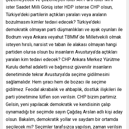
ister Saadet Milli Görüş ister HDP isterse CHP olsun,
Türkiye’deki partilerin açtıkları yaraları veya araların
bozulmasını kimler tedavi edecek? Türkiye’deki
demokratik olmayan parti düşmanlıkları ve ayak oyunları ile
Bodrum veya Ankara veyahut TBMM´de Milletvekili olmak
isteyen hırslı, narsist ve taban ile alakası olmayan hangi
partiden olursa olsun bu insanların Avusturya’da açtıkları
yaraları kim tedavi edecek? CHP Ankara Merkez Yürütme
Kurulu derhal adaletli ve bağımsız güvenilir insanların
denetiminde tekrar Avusturya’da seçime gidilmesini
sağlamalıdır. Hem şıracı hem de bozacı ile seçime
gidilmez. Feodal akrabalık ve ahbaplık, dostluk ilişkileri ile
parti yönetimine lütfen son verilsin. CHP bizim partimiz.
Gelsin, yeni yapılacak demokratik ve kendisinin çalıp
oynamadığı bir seçimde sayın Çağdaş Arslan adlı kişi aday
olsun. Bakalım, demokratik yollar ve saydam bir ortamda
seçilecek mi? Seçimler tarafsızca yapılsın, zaman verilsin