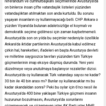
referandum ve cumhurbaşkanı seçimlerinde Avusturya’da
on binlerce insan çifte vatandaşlık listeleri yüzünden
vatandaşlıktan atılmaktan son anda kurtuldu. Bu sorunu
yaşayan insanların oy kullanmayacağı belli. CHP Ankara o
yüzden Viyana’da bulunan adaletsizliğe el koymalı ve
demokratik seçime gidilmesi için zaman kaybetmemeli.
Avusturya’da son on yılda bu seçimler nedeniyle özellikle
Ankara’da iktidar partilerinin Avusturya’da kabul edilmez
çirkin hal, hareketleri, ifadeleri en başta Avusturya devleti
ve milletine saygısızca tavırları yüzünden tüm Türkiye
göçmenlerinin imajı eksiye düşmüş durumda. Yeni yeni
düzelmeye veya unutulmaya başlanıyor rezaletler dizisi.
Avusturya’da oy kullanacak Türk vatandaşı sayısı ne kadar?
30 bin ile 40 bin arası mı? Bunlar oy kullanacaklar mı bu
kadar skandaldan sonra? Peki bu oylar için 6’ncı nesil ile
Avusturya’da 400 bine yaklaşan Türkiye göçmeni insanın
huzurunun bozulmasını, Avusturya’da sorunlarını
çözemeyecek ve çözemeyen ister AK Parti ister MHP