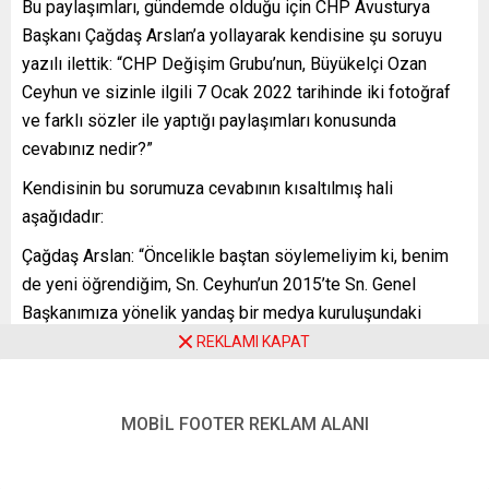
Bu paylaşımları, gündemde olduğu için CHP Avusturya
Başkanı Çağdaş Arslan’a yollayarak kendisine şu soruyu
yazılı ilettik: “CHP Değişim Grubu’nun, Büyükelçi Ozan
Ceyhun ve sizinle ilgili 7 Ocak 2022 tarihinde iki fotoğraf
ve farklı sözler ile yaptığı paylaşımları konusunda
cevabınız nedir?”
Kendisinin bu sorumuza cevabının kısaltılmış hali
aşağıdadır:
Çağdaş Arslan: “Öncelikle baştan söylemeliyim ki, benim
de yeni öğrendiğim, Sn. Ceyhun’un 2015’te Sn. Genel
Başkanımıza yönelik yandaş bir medya kuruluşundaki
ifadeleri çirkindir ve kabul edilemez. Ancak aynı çirkinlikte
REKLAMI KAPAT
bir başka durum var ki, Sn. Ceyhun’un bu ifadeleri Büyükelçi
sıfatıyla söylediği ve buna rağmen de milletvekilimizle
MOBİL FOOTER REKLAM ALANI
birlikte kendisini özellikle ziyaret ettiğimiz gibi, temelinde
tamamen algı yönetimi olan, tamamı kocaman bir yalandan
oluşan zavallı bir paylaşım yapılmıştır. Devleti kuran, ilk