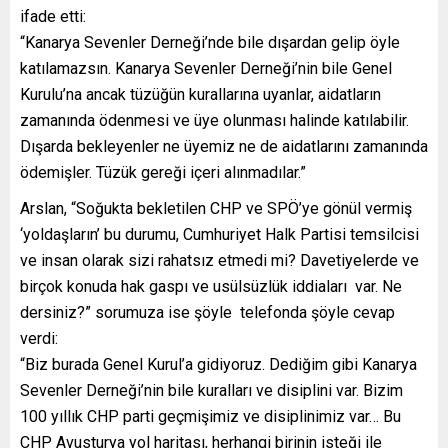
ifade etti:
“Kanarya Sevenler Derneği’nde bile dışardan gelip öyle
katılamazsın. Kanarya Sevenler Derneği’nin bile Genel
Kurulu’na ancak tüzüğün kurallarına uyanlar, aidatların
zamanında ödenmesi ve üye olunması halinde katılabilir.
Dışarda bekleyenler ne üyemiz ne de aidatlarını zamanında
ödemişler. Tüzük gereği içeri alınmadılar.”
Arslan, “Soğukta bekletilen CHP ve SPÖ’ye gönül vermiş
‘yoldaşların’ bu durumu, Cumhuriyet Halk Partisi temsilcisi
ve insan olarak sizi rahatsız etmedi mi? Davetiyelerde ve
birçok konuda hak gaspı ve usülsüzlük iddiaları var. Ne
dersiniz?” sorumuza ise şöyle telefonda şöyle cevap
verdi:
“Biz burada Genel Kurul’a gidiyoruz. Dediğim gibi Kanarya
Sevenler Derneği’nin bile kuralları ve disiplini var. Bizim
100 yıllık CHP parti geçmişimiz ve disiplinimiz var… Bu
CHP Avusturya yol haritası, herhangi birinin isteği ile