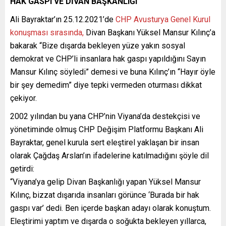
HAK GASPI VE DİVAN BAŞKANLIĞI
Ali Bayraktar’ın 25.12.2021’de
CHP Avusturya Genel Kurul
konuşması sırasında,
Divan Başkanı Yüksel Mansur Kılınç’a
bakarak “Bize dışarda bekleyen yüze yakın sosyal
demokrat ve CHP’li insanlara hak gaspı yapıldığını Sayın
Mansur Kılınç söyledi” demesi ve buna Kılınç’ın “Hayır öyle
bir şey demedim” diye tepki vermeden oturması dikkat
çekiyor.
2002 yılından bu yana CHP’nin Viyana’da destekçisi ve
yönetiminde olmuş CHP Değişim Platformu Başkanı Ali
Bayraktar, genel kurula sert eleştirel yaklaşan bir insan
olarak Çağdaş Arslan’ın ifadelerine katılmadığını şöyle dil
getirdi:
“Viyana’ya gelip Divan Başkanlığı yapan Yüksel Mansur
Kılınç, bizzat dışarıda insanları görünce ‘Burada bir hak
gaspı var’ dedi. Ben içerde başkan adayı olarak konuştum.
Eleştirimi yaptım ve dışarda o soğukta bekleyen yıllarca,