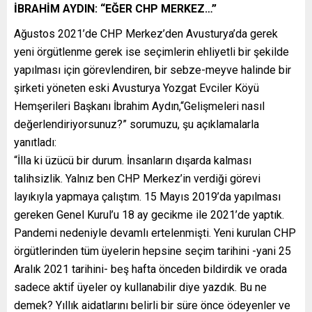
İBRAHİM AYDIN: “EĞER CHP MERKEZ…”
Ağustos 2021’de CHP Merkez’den Avusturya’da gerek
yeni örgütlenme gerek ise seçimlerin ehliyetli bir şekilde
yapılması için görevlendiren, bir sebze-meyve halinde bir
şirketi yöneten eski Avusturya Yozgat Evciler Köyü
Hemşerileri Başkanı İbrahim Aydın,“Gelişmeleri nasıl
değerlendiriyorsunuz?” sorumuzu, şu açıklamalarla
yanıtladı:
“İlla ki üzücü bir durum. İnsanların dışarda kalması
talihsizlik. Yalnız ben CHP Merkez’in verdiği görevi
layıkıyla yapmaya çalıştım. 15 Mayıs 2019’da yapılması
gereken Genel Kurul’u 18 ay gecikme ile 2021’de yaptık.
Pandemi nedeniyle devamlı ertelenmişti. Yeni kurulan CHP
örgütlerinden tüm üyelerin hepsine seçim tarihini -yani 25
Aralık 2021 tarihini- beş hafta önceden bildirdik ve orada
sadece aktif üyeler oy kullanabilir diye yazdık. Bu ne
demek? Yıllık aidatlarını belirli bir süre önce ödeyenler ve