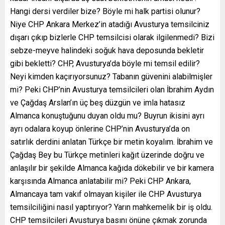
Hangi dersi verdiler bize? Böyle mi halk partisi olunur?
Niye CHP Ankara Merkez’in atadığı Avusturya temsilciniz
dışarı çıkıp bizlerle CHP temsilcisi olarak ilgilenmedi? Bizi
sebze-meyve halindeki soğuk hava deposunda bekletir
gibi bekletti? CHP, Avusturya’da böyle mi temsil edilir?
Neyi kimden kaçırıyorsunuz? Tabanın güvenini alabilmişler
mi? Peki CHP’nin Avusturya temsilcileri olan İbrahim Aydın
ve Çağdaş Arslan’ın üç beş düzgün ve imla hatasız
Almanca konuştuğunu duyan oldu mu? Buyrun ikisini ayrı
ayrı odalara koyup önlerine CHP’nin Avusturya’da on
satırlık derdini anlatan Türkçe bir metin koyalım. İbrahim ve
Çağdaş Bey bu Türkçe metinleri kağıt üzerinde doğru ve
anlaşılır bir şekilde Almanca kağıda dökebilir ve bir kamera
karşısında Almanca anlatabilir mi? Peki CHP Ankara,
Almancaya tam vakıf olmayan kişiler ile CHP Avusturya
temsilciliğini nasıl yaptırıyor? Yarın mahkemelik bir iş oldu.
CHP temsilcileri Avusturya basını önüne çıkmak zorunda