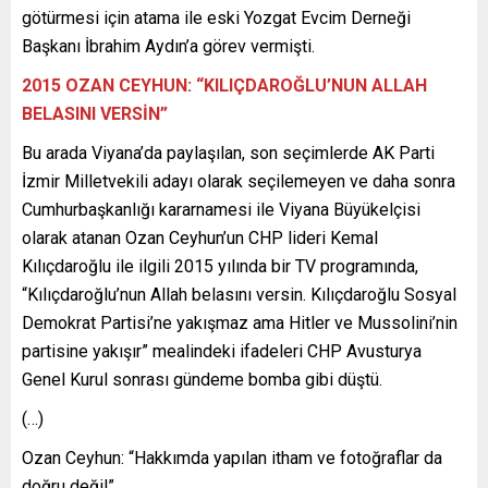
götürmesi için atama ile eski Yozgat Evcim Derneği
Başkanı İbrahim Aydın’a görev vermişti.
2015 OZAN CEYHUN: “KILIÇDAROĞLU
’NUN ALLAH
BELASINI VERSİN”
Bu arada Viyana’da paylaşılan, son seçimlerde AK Parti
İzmir Milletvekili adayı olarak seçilemeyen ve daha sonra
Cumhurbaşkanlığı kararnamesi ile Viyana Büyükelçisi
olarak atanan Ozan Ceyhun’un CHP lideri Kemal
Kılıçdaroğlu ile ilgili 2015 yılında bir TV programında,
“Kılıçdaroğlu’nun Allah belasını versin. Kılıçdaroğlu Sosyal
Demokrat Partisi’ne yakışmaz ama Hitler ve Mussolini’nin
partisine yakışır” mealindeki ifadeleri CHP Avusturya
Genel Kurul sonrası gündeme bomba gibi düştü.
(…)
Ozan Ceyhun: “Hakkımda yapılan itham ve fotoğraflar da
doğru değil”