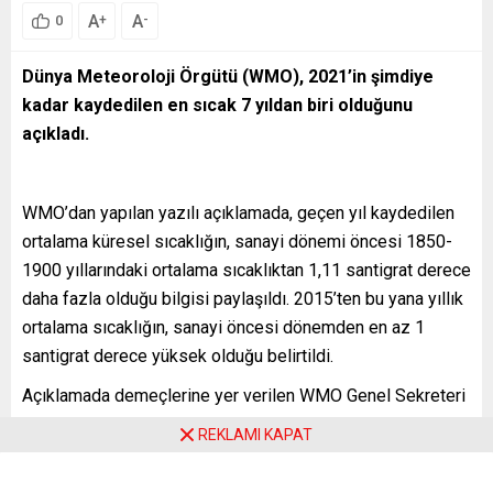
A
A
+
-
0
Dünya Meteoroloji Örgütü (WMO), 2021’in şimdiye
kadar kaydedilen en sıcak 7 yıldan biri olduğunu
açıkladı.
WMO’dan yapılan yazılı açıklamada, geçen yıl kaydedilen
ortalama küresel sıcaklığın, sanayi dönemi öncesi 1850-
1900 yıllarındaki ortalama sıcaklıktan 1,11 santigrat derece
daha fazla olduğu bilgisi paylaşıldı. 2015’ten bu yana yıllık
ortalama sıcaklığın, sanayi öncesi dönemden en az 1
santigrat derece yüksek olduğu belirtildi.
Açıklamada demeçlerine yer verilen WMO Genel Sekreteri
Petteri Taalas, küresel hava sıcaklığını düşürmesi
REKLAMI KAPAT
beklenen La Nina kasırgası nedeniyle 2021’de önceki
yıllara kıyasla daha düşük sıcaklık kaydedilmesini