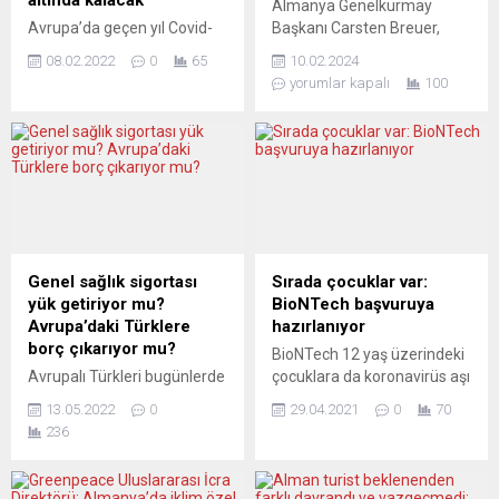
altında kalacak
Almanya Genelkurmay
Avrupa’da geçen yıl Covid-
Başkanı Carsten Breuer,
19 ve çip krizi nedeniyle
Rusya tehdidi nedeniyle
08.02.2022
0
65
10.02.2024
gerileyen otomobil
ordunun beş yıl içinde
yorumlar kapalı
100
satışlarının, bu yıl da salgın
“savaşa hazır” hale gelmesi
öncesi seviyelerin altında
gerektiğini belirtti. Almanya
kalacağı tahmin ediliyor.
Genelkurmay Başkanı
Avrupa Otomobil Üreticileri
Korgeneral Carsten Breuer,
Birliği (ACEA), 2022 yılı
Rusya’nın NATO’ya yönelik
otomobil satış tahminlerine
tehdidi sebebiyle, Alman
ilişkin açıklama yayımladı.
ordusunun (Bundeswehr)
AB ülkelerinde 2021 yılında
beş yıl içinde “savaşa hazır”
yeni otomobil satışlarının çip
hale gelmesi gerektiğini dile
Genel sağlık sigortası
Sırada çocuklar var:
kıtlığı nedeniyle gerilediği
getirdi. Breuer, Welt am
yük getiriyor mu?
BioNTech başvuruya
anımsatılan açıklamada, çip
Sonntag gazetesine verdiği
Avrupa’daki Türklere
hazırlanıyor
arzının...
röportajda, “Bu beş yıl...
borç çıkarıyor mu?
BioNTech 12 yaş üzerindeki
Avrupalı Türkleri bugünlerde
çocuklara da koronavirüs aşı
meşgul eden bir konuyu
onayı için gelecek hafta
13.05.2022
0
29.04.2021
0
70
sizlerle paylaşmak istedim.
EMA’ya başvurmaya
236
Konu sağlık sigortası
hazırlanıyor. Almanya Sağlık
uygulamasının ülkemizde ve
Bakanı, onay çıkması
yaşadığınız ülkeye
halinde yaz tatilinde