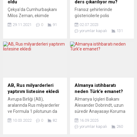
oldu
ders çıkarılıyor mu?
Çekya’da Cumhurbaşkanı
Fransız şehirlerinde
Milos Zeman, ekimde
göstericilerle polis
yapılan seçimin galibi Spolu
arasındaki çatışmalar
29.11.2021
0
91
02.07.2023
(Birlikte) İttifakı’nın adayı
devam ediyor. Paris’in
yorumlar kapalı
131
Petr Fiala’yı ülkenin yeni
Nanterre banliyösünde, 17
başbakanı olarak
yaşındaki Nahel’in salı günü
görevlendirdi. Prag’da bir
trafik kontrolünde vurularak
hastanede tedavi gördükten
öldürülmesinin ardından
sonra taburcu edilen ve
sokaklar hala sakinleşmedi.
daha sonra yapılan yeni tip
Polis kontrollerinin Fransa
koronavirüs (Covid-19) testi
genelinde sürekli ölümlere
pozitif çıkan
ve ardından ayaklanmalara
Cumhurbaşkanı Zeman,
sebep olduğu bir gerçek. Bu
AB, Rus milyarderleri
Almanya istihbaratı
Lany Sarayı’nda düzenlenen
durumu değerlendiren bazı
yaptırım listesine ekledi
neden Türk’e emanet?
yemin törenini kapalı cam
yorumcular, bu olaylardan
Avrupa Birliği (AB),
Almanya İçişleri Bakanı
bölmeden takip...
ders çıkarılması gerektiğini
aralarında Rus milyarderler
Alexander Dobrindt, uzun
vurguluyor. Der Standard...
ve Formula 1 pilotunun da
süredir Anayasayı Koruma
yer aldığı 14 oligark ile Rusya
Teşkilatı’nın başkan
10.03.2022
0
82
16.09.2025
Federal Konseyi’nin 146
yardımcısı olarak görev
yorumlar kapalı
260
üyesine yaptırım uygulama
yapan 53 yaşındaki Sinan
kararı aldı. AB’nin Rusya-
Selen’i 10 aydır vekaleten