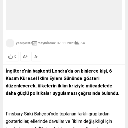
yeniposta
Yayınlama: 07.11.2021
54
A
A
+
-
0
İngiltere’nin başkenti Londra’da on binlerce kişi, 6
Kasım Küresel İklim Eylem Gününde gösteri
düzenleyerek, ülkelerin iklim kriziyle mücadelede
daha güçlü politikalar uygulaması çağrısında bulundu.
Finsbury Sirki Bahçesi’nde toplanan farklı gruplardan
göstericiler, ellerinde davullar ve “İklim değişikliği için