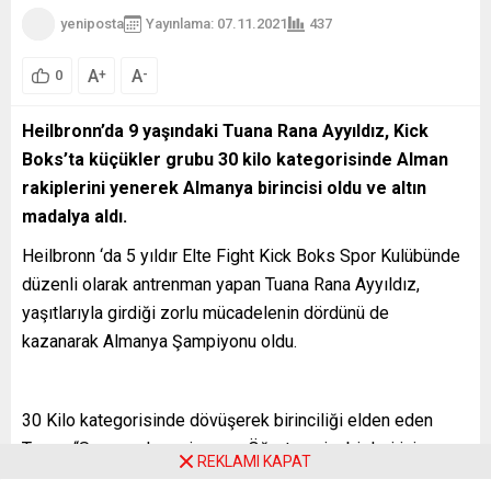
yeniposta
Yayınlama: 07.11.2021
437
A
A
+
-
0
Heilbronn’da 9 yaşındaki Tuana Rana Ayyıldız, Kick
Boks’ta küçükler grubu 30 kilo kategorisinde Alman
rakiplerini yenerek Almanya birincisi oldu ve altın
madalya aldı.
Heilbronn ‘da 5 yıldır Elte Fight Kick Boks Spor Kulübünde
düzenli olarak antrenman yapan Tuana Rana Ayyıldız,
yaşıtlarıyla girdiği zorlu mücadelenin dördünü de
kazanarak Almanya Şampiyonu oldu.
30 Kilo kategorisinde dövüşerek birinciliği elden eden
Tuana, “Sporu çok seviyorum. Öğretmenim bizleri iyi
REKLAMI KAPAT
motive ediyor ve dövüşe hazırlıyor. İleride çok daha iyi