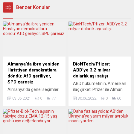
Benzer Konular
Almanya’da ibre yeniden
BioNTech/Pfizer:
Hıristiyan demokratlara
ABD’ye 3,2 milyar
döndü: AfD geriliyor,
dolarlık aşı satışı
SPD çaresiz
ABD hükümetinin, Amerikan
Almanya’da genel seçimler
ilaç şirketi Pfizer ile Alman
yaklaşırken son yapılan
biyoteknoloji firması
03.06.2021
0
77
30.06.2022
0
60
anket, Hıristiyan Birlik
BioNTech’in geliştirdiği yeni
Partilerinin 1 puan farkla
tip koronavirüs (Covid-19)
yeniden Yeşiller’in önüne
aşısından 105 milyon doz
geçtiğini gösteriyor.
satın aldığı bildirildi. Pfizer
Yeşiller’in başbakan adayı
ve BioNTech’ten yapılan
Baerbock’a destek ise
açıklamada, ABD