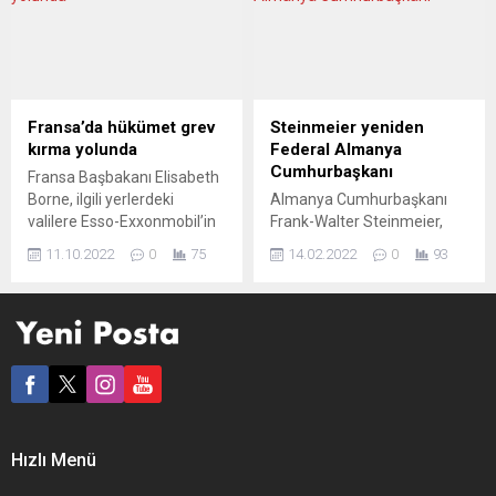
parlamento seçimlerinden
başta olmak üzere, iş
önce, haftada dört gün
sahası, kiralık ev bulma gibi
çalışma düzeni için ayrıntılı
birçok alanda “ırkçılık ve
bir pilot program
ayrımcılık” yapıldığını ortaya
hazırlayacağını duyurdu.
kondu. Berlin merkezli Each
Ülke basınında öneriye ilişkin
One Teach One ve Citizens
Fransa’da hükümet grev
Steinmeier yeniden
hararetli tartışmalar var.
for Europe tarafından
kırma yolunda
Federal Almanya
RZECZPOSPOLITA
Almanya’da yaşayan
Cumhurbaşkanı
Fransa Başbakanı Elisabeth
(Polonya) KUŞAK
yaklaşık 6 bin siyahiyle
Borne, ilgili yerlerdeki
Almanya Cumhurbaşkanı
ÇATIŞMASINDAN ÇIKIŞIN
yapılan görüşmeler
valilere Esso-Exxonmobil’in
Frank-Walter Steinmeier,
YOLU Rzeczpospolita,
sonucunda...
depolarının işletilmesi için
1472 kişiden oluşan Federal
öneriyle genç nesle...
11.10.2022
0
75
14.02.2022
0
93
gerekli personelin zorla
Seçiciler Kurulu’nda ilk turda
çalıştırılmasını kapsayan
salt çoğunluğu sağlamayı
prosedürü başlatması
başararak ikinci kez
talimatı verdiğini bildirdi.
cumhurbaşkanlığına seçildi.
Fransa’da petrol şirketleri
2017’den bu yana
TotalEnergies ve Esso-
Almanya’nın
ExxonMobil çalışanlarının iş
cumhurbaşkanı olan Frank-
bırakma eylemleriyle
Walter Steinmeier, bugün
toplumsal krize dönüşen
yapılan seçimle Federal
Hızlı Menü
grevde hükümet, işi
Seçiler Kurulu’nun 1472
bırakanların bir kısmının
delegesinin 1045’inin