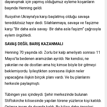
dayanışmak için yapmış olduğumuz eyleme koşanların
başında Henning geldi.
Rusya’nın Ukrayna’ya karşı başlatmış olduğu savaşa
tereddütsüz hayır dedi. Silahlanmaya, savaşa ve faşizme
karşı “Bir daha asla savaş- Bir daha asla faşizm‘‘ çağrısıyla
eylem örgütledi.
SAVAŞ DEĞİL BARIŞ KAZANMALI
Henning 70 yaşında idi. Zorlu bir kalp ameliyatı sonrası 11
Mayıs’ta bedenen aramızdan ayrıldı. Ne kendisi, ne
yakınları ne de dostları ama hiç kimse böyle bir gitmeyi
beklemiyordu. İyileştikten sonrasına ilişkin neler
yapacağına ilişkin birçok planı vardı. Ve bu planlarını
herkesle paylaşmıştı.
Tübingen yas içindeydi. Şehir merkezinde bulunan
Stiftskirche kilisesinde yapılan törene yüzlerce kişi katıldı.
Onlarca insan da dışarda kaldı. Bu kilise daha önceleri