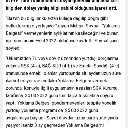
üzere Türk toplumunun sosyal güvenlik alanında kirli
bilgiden dolayı yanlış bilgi sahibi olduğuna işaret etti.
“Bazen bu bilgiler kulaktan kulağa dağılıp doğru gibi
belleklerimize yerleşiyor” diyen Muhsin Soysal “Yoklama
Belgesi” vermeyenlerin aylıklarının kesileceğini ve bunun
için son tarihin Eylül 2022 olduğunu kaydetti. Soysal şunu
söyledi:
“Ülkemizden TL veya döviz üzerinden yurtdışı borçlanma
yoluyla SSK (4-a), BAĞ-KUR (4-b) ve Emekli Sandığı (4-c)
statüsünde emekli olanlar, yurtdışında altı aydan uzun süre
ikamet ediyor ise mutlaka Yoklama Belgesi vermek
zorunda. Konuyla ilgili uygulamanın esasları SGK Kurumu
tarafınca 30.03.2022 günü tüm taşra teşkilatına duyuru
yaptı. Yoklama Belgesi göndermeyenleri tespite yönelik
yurtdışı yoklama programı da 25.03.2022 günü
uygulamaya başladı. Şayet 6 aydan uzun süre yurtdışında
yaşıyor iseniz 3 ay geçmeden Yoklama Belgesi’ni