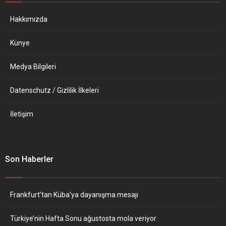
göreve dönmesini kapsayan
desteğini alarak bu göreve
“zorla işe başlatma”
ikinci kez seçildi. Koalisyon
Hakkımızda
prosedürünün devreye
hükümetini oluşturan Sosyal
sokulması için...
Demokrat Parti (SPD),
Künye
Yeşiller...
Medya Bilgileri
Datenschutz / Gizlilik İlkeleri
İletişim
Son Haberler
Frankfurt’tan Küba’ya dayanışma mesajı
Türkiye’nin Hafta Sonu ağustosta mola veriyor