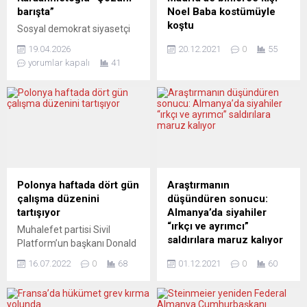
barışta”
Noel Baba kostümüyle
koştu
Sosyal demokrat siyasetçi
Macit Karaahmetoğlu artan
İspanya’nın başkenti
19.04.2026
20.12.2021
0
55
yaşam maliyetleri ve
Madrid’de Noel Baba
yorumlar kapalı
41
akaryakıt fiyatları üzerinden
kıyafeti giyen binlerce kişi
Alman hükümetine çağrı
kent merkezinde koştu.
yaptı: Ekonomik kriz
Başkentte Noel döneminde
jeopolitik gerilimlerden
geleneksel hale gelen “Noel
besleniyor Macit
Baba Koşusu”, Castellana
Karaahmetoğlu,
Bulvarı güzergâhındaki 5
Almanya’da yükselen
kilometrelik parkurda yapıldı.
benzin fiyatları ve artan
Koşuya 5 bin 500 kişinin
yaşam maliyetlerine ilişkin
katıldığı açıklandı. Sosyal
Polonya haftada dört gün
Araştırmanın
dikkat çeken bir
dayanışma felsefesiyle
çalışma düzenini
düşündüren sonucu:
değerlendirme yaptı.
yapılan etkinlikten elde
tartışıyor
Almanya’da siyahiler
Almanya Sosyal Demokrat
edilen gelir bu yıl Kızılhaç’ın
“ırkçı ve ayrımcı”
Muhalefet partisi Sivil
Parti (SPD) Federal Meclis
sosyal dışlanma riski...
saldırılara maruz kalıyor
Platform’un başkanı Donald
Milletvekili Karaahmetoğlu,
Tusk, Polonyalıların daha az
Federal Almanya’da yapılan
ekonomik baskının yalnızca
16.07.2022
0
68
01.12.2021
0
60
çalışmasını istiyor: Tusk,
bir araştırma, ülkede
iç...
Szczecin’de, partisinin
yaşayan siyah tenli
gelecek yıl yapılacak
insanlara günlük yaşam