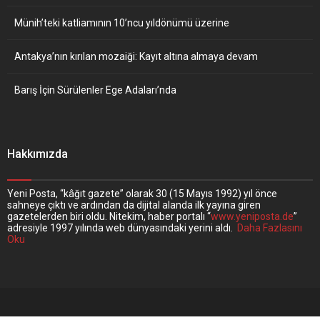
Münih’teki katliamının 10’ncu yıldönümü üzerine
Antakya’nın kırılan mozaiği: Kayıt altına almaya devam
Barış İçin Sürülenler Ege Adaları’nda
Hakkımızda
Yeni Posta, “kâğıt gazete” olarak 30 (15 Mayıs 1992) yıl önce
sahneye çıktı ve ardından da dijital alanda ilk yayına giren
gazetelerden biri oldu. Nitekim, haber portalı “
www.yeniposta.de
”
adresiyle 1997 yılında web dünyasındaki yerini aldı.
Daha Fazlasını
Oku