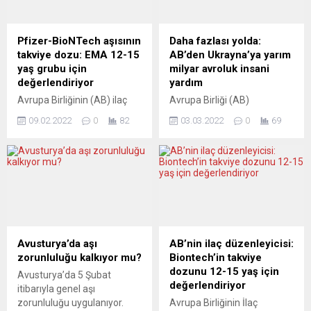
sürüyor. Almanya’nın bazı
hükümetiyle bu yaz en kısa
eyaletlerinde ve
sürede teslim edilmek üzere
Avusturya’daki hükümet
105 milyon doz Covid-19
Pfizer-BioNTech aşısının
Daha fazlası yolda:
biçiminin, Federal Almanya
aşısı tedariki için bir anlaşma
takviye dozu: EMA 12-15
AB’den Ukrayna’ya yarım
çapında yinelebileceği
imzalandığı belirtildi.
yaş grubu için
milyar avroluk insani
yolundaki beklenti, gücünü
Açıklamaya...
değerlendiriyor
yardım
koruyor. Yeşiller ile Hıristiyan
Avrupa Birliğinin (AB) ilaç
Avrupa Birliği (AB)
demokratlar arasındaki
düzenleyicisi Avrupa İlaç
Komisyonu Başkanı Ursula
çekişmenin, bu iki siyasal
09.02.2022
0
82
03.03.2022
0
69
Kurumu (EMA), Pfizer-
von der Leyen, Rusya ile
eğilimin...
BioNTech tarafından Covid-
savaşan Ukrayna’ya 500
19’a karşı geliştirilen aşının
milyon avroluk insani yardım
takviye dozunun 12-15 yaş
yapacaklarını açıkladı. Yarım
grubuna uygulanması için
milyarlık askeri yardım da
değerlendirmelere başladı.
geliyor. Ursula von der
EMA’dan yapılan
Leyen, Romanya’yı
açıklamada, takviye dozun
ziyaretinde Romanya
AB ülkelerinde 12-15 yaş
Cumhurbaşkanı Klaus
Avusturya’da aşı
AB’nin ilaç düzenleyicisi:
grubunda kullanılması için
Iohannis ile düzenlediği
zorunluluğu kalkıyor mu?
Biontech’in takviye
şirketin yaptığı başvurunun
ortak basın toplantısında
dozunu 12-15 yaş için
Avusturya’da 5 Şubat
değerlendirmeye alındığı
konuştu. Ukrayna halkını
değerlendiriyor
itibarıyla genel aşı
bildirildi. 16-17 yaş grubuna
desteklemeye devam
zorunluluğu uygulanıyor.
Avrupa Birliğinin İlaç
takviye doz uygulanması
edeceklerini belirten von...