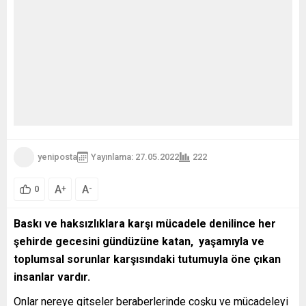
yeniposta
Yayınlama: 27.05.2022
222
A
A
+
-
0
Baskı ve haksızlıklara karşı mücadele denilince her
şehirde gecesini gündüzüne katan, yaşamıyla ve
toplumsal sorunlar karşısındaki tutumuyla öne çıkan
insanlar vardır.
Onlar nereye gitseler beraberlerinde coşku ve mücadeleyi