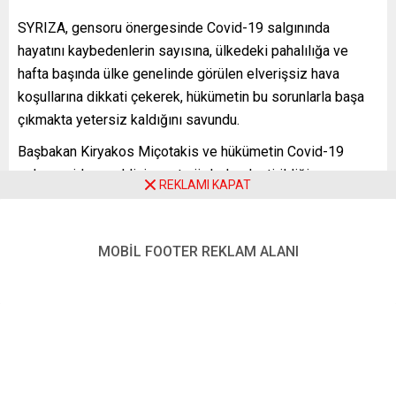
SYRIZA, gensoru önergesinde Covid-19 salgınında
hayatını kaybedenlerin sayısına, ülkedeki pahalılığa ve
hafta başında ülke genelinde görülen elverişsiz hava
koşullarına dikkati çekerek, hükümetin bu sorunlarla başa
çıkmakta yetersiz kaldığını savundu.
Başbakan Kiryakos Miçotakis ve hükümetin Covid-19
salgınını idare şeklinin sert sözlerle eleştirildiği gensoru
REKLAMI KAPAT
önergesinde “Hükümet, ulusal sağlık sisteminin
güçlendirilmesi için gerekli tedbirleri almıyor” ifadesi
dikkat çekti.
MOBİL FOOTER REKLAM ALANI
Gensoru önergesinde ülke genelinde son aylarda artan
fiyatlara da işaret edilerek, “Vatandaşlar, enerji ve temel
ihtiyaç maddelerindeki kontrol edilemez pahalılık dalgası
nedeniyle gelirlerinin büyük kısmını kaybediyor. Hükümet,
toplumun desteklenmesi için gerekli önlemleri almakta
yetersiz kalıyor” görüşüne yer verildi.