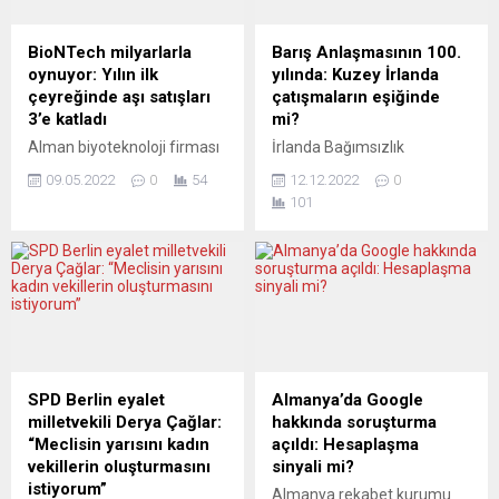
dair son gelişmeleri
açacağı sorusuyla meşgul.
değerlendirdi. Avrupa’nın
THE INDEPENDENT
BioNTech milyarlarla
Barış Anlaşmasının 100.
maymun çiçeği salgınının
(İngiltere) MUHALEFET
oynuyor: Yılın ilk
yılında: Kuzey İrlanda
merkezi olmayı
GÖLGEDE KALDI The
çeyreğinde aşı satışları
çatışmaların eşiğinde
sürdürdüğünü belirten
Independent, Johnson’ın
3’e katladı
mi?
Kluge, “15 Haziran itibarıyla...
koltuğuna geçme
Alman biyoteknoloji firması
İrlanda Bağımsızlık
mücadelesinin
BioNTech’in bu yılın ilk
Savaşı’nın sona erdiği ve
muhalefetin...
09.05.2022
0
54
12.12.2022
0
çeyreğindeki net kârı, yeni
Britanya emperyalizminin
101
tip koronavirüs (Covid-19)
çıkarlarına hizmet etmek
aşı satışının ardından
için tasarlanan Büyük
gelirlerindeki yükselişle 3
Britanya ve İrlanda
katına çıkarak 3,7 milyar
Cumhuriyeti temsilcileri
avroya ulaştı. BioNTech,
tarafından imzalanan “barış
2022’nin ilk çeyreğine ilişkin
antlaşması“nın 100.
finansal sonuçlarını açıkladı.
Yıldönümünde “Kuzey
Buna göre, şirketin ilk
İrlanda çatışmaınn eşiğinde
çeyrekteki net kârı, net
mi?” sorusu soruluyor.
SPD Berlin eyalet
Almanya’da Google
gelirlerindeki sert artışla 3,7
Kuzey İrlanda’daki
milletvekili Derya Çağlar:
hakkında soruşturma
milyar avroya yükseldi.
seçimlerin üzerinden aylar
“Meclisin yarısını kadın
açıldı: Hesaplaşma
BioNTech,...
geçti ama bir türlü hükümet
vekillerin oluşturmasını
sinyali mi?
kurulamadı. Kuzey
istiyorum”
Almanya rekabet kurumu