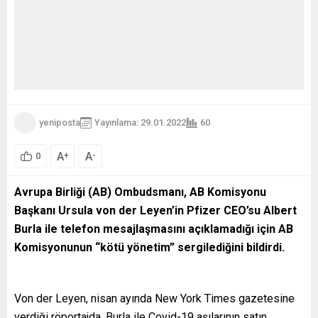
yeniposta
Yayınlama: 29.01.2022
60
A
A
+
-
0
Avrupa Birliği (AB) Ombudsmanı, AB Komisyonu
Başkanı Ursula von der Leyen’in Pfizer CEO’su Albert
Burla ile telefon mesajlaşmasını açıklamadığı için AB
Komisyonunun “kötü yönetim” sergilediğini bildirdi.
Von der Leyen, nisan ayında New York Times gazetesine
verdiği röportajda, Burla ile Covid-19 aşılarının satın