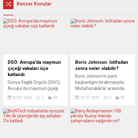
Benzer Konular
DSÖ: Avrupa’da maymun
Boris Johnson: İstifadan
çiçeği vakaları üçe
sonra neler olabilir?
katlandı
Boris Johnson’ın parti
Dünya Sağlık Örgütü (DSÖ),
başkanlığını bırakmasıyla,
Avrupa’da maymun çiçeği
Muhafazakârlar arasında
vakalarının son 2 haftada
koltuk yarışı başladı.
02.07.2022
0
69
13.07.2022
0
82
yoğun bir şekilde artarak
Adaylardan biri, eylül ayına
üçe katlandığını açıkladı.
kadar Johnson’ın halefi
DSÖ Avrupa Bölge Direktörü
olarak seçilecek ve
Dr. Hans Kluge, basın
sonbahar itibarıyla ülkeyi de
açıklamasında, örgütün
yönetecek. Avrupa basını,
Avrupa bölgesinde maymun
yeni başbakanın siyasette
çiçeği virüsünün yayılımına
ne ölçüde değişime yol