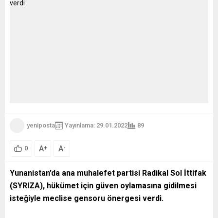
yeniposta
Yayınlama: 29.01.2022
89
A
A
+
-
0
Yunanistan’da ana muhalefet partisi Radikal Sol İttifak
(SYRIZA), hükümet için güven oylamasına gidilmesi
isteğiyle meclise gensoru önergesi verdi.