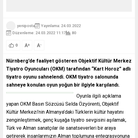
yeniposta
Yayınlama: 24.03.2022
Düzenleme: 24.03.2022 11:17
80
A
A
+
-
0
Nürnberg’de faaliyet gösteren Objektif Kültür Merkez
Tiyatro Oyuncuları (OKM) tarafından “Kart Horoz” adlı
tiyatro oyunu sahnelendi. OKM tiyatro salonunda
sahneye konulan oyun yoğun bir ilgiyle karşılandı.
Oyunla ilgili açıklama
yapan OKM Basın Sözcüsü Selda Özyörenti, Objektif
Kültür Merkezi’nin Almanya’daki Türklerin kültür hayatını
zenginleştirmek, genç kuşağa tiyatro sevgisini aşılamak,
Türk ve Alman sanatçılar ile sanatseverleri bir araya
getirerek insanlarımızın Alman toplumuna entegrasyonuna