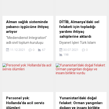
Alman sağlık sisteminde
DİTİB, Almanya’daki sel
yabancı işgücüne ihtiyaç
felaketi için topladığı
artıyor
yardımı ihtiyaç
sahiplerine aktardı
“Mediendienst Integration”
adlı sivil toplum kuruluşu
Diyanet İşleri Türk İslam
tarafından yayımlanan bir
Birliği (DİTİB), Kuzey Ren-
11.12.2021
0
67
30.07.2021
0
rapor, yabancı işgücünün
Vestfalya ve Rheinland-
198
Alman sağlık sistemi,
Pfalz eyaletlerinde aşırı
hastaneler ve bakımevleri
yağışların neden olduğu sel
için ne kadar büyük önem
ve su baskınları için ilk
taşıdığını yeniden ortaya
etapta topladığı 100 bin
koydu. Koronavirüs salgını,
avroyu, bölgedeki
Federal Almanya’daki
belediyelere ve ihtiyaç
hastaneler ve
sahiplerine gönderdi.
bakımevlerinin büyük ölçüde
DİTİB’ten yapılan yazılı
yabancı işgücüne bağımlı
açıklamada, yaraların
Personel yok:
Yunanistan’daki doğal
olduğunu bir kez daha
sarılmasına destek olmak
Hollanda’da acil servis
felaket: Orman yangınları
gözler önüne serdi. Rapora
amacıyla Almanya
ölümleri
doğayı ve insanı birlikte