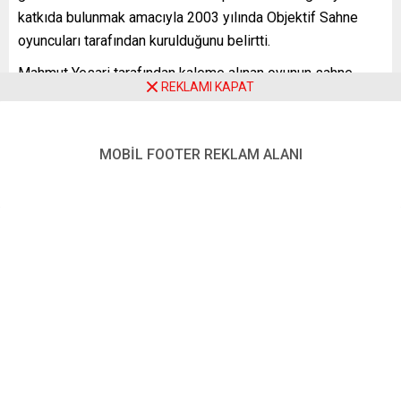
katkıda bulunmak amacıyla 2003 yılında Objektif Sahne
oyuncuları tarafından kurulduğunu belirtti.
Mahmut Yesari tarafından kaleme alınan oyunun sahne
REKLAMI KAPAT
dekorunu Ahmet Kıral, ışığını Metin Kurtuluş yaptı. Oyunda
Ertuğrul Karakaya, Cihan Kente, Kürşat Sarıkaya,Tuğba
Ülkü,Nilay Tüfek Özkaya ve Selda Özyörenti rol aldı.
MOBİL FOOTER REKLAM ALANI
Kayserili yaşlı Abdullah adlı bir kişinin İstanbul’daki avukat
yeğenine köyden kız almasıyla başlayan gelişmeler,
trajikomik olaylarla anlatılarak izleyicilerini kahkahaya
boğdu.
Yıllardır Nürnberg’de tiyatro faaliyetleri sürdüren OKM
oyuncularının sahneye koyduğu Kadınlar Hayır Derse,
Hacivat Karagöz, Sınır, Dualarla Çanakkale, Huylu Huyundan
Vazgeçmez, Aşk Olsun, Bizim Köyün Halları, Buzlar
Çözülmeden, Aşk-Kabare gibi oyunları bölgelerinde