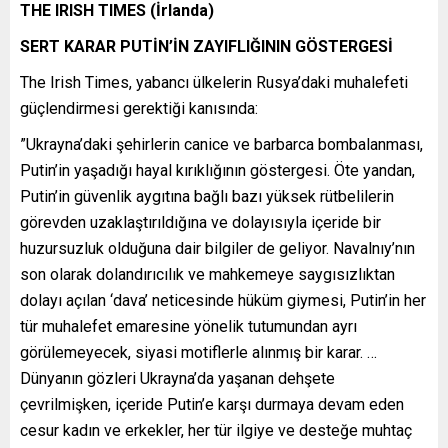
THE IRISH TIMES (İrlanda)
SERT KARAR PUTİN
’İN ZAYIFLIĞININ GÖSTERGESİ
The Irish Times, yabancı ülkelerin Rusya’daki muhalefeti
güçlendirmesi gerektiği kanısında:
”Ukrayna’daki şehirlerin canice ve barbarca bombalanması,
Putin’in yaşadığı hayal kırıklığının göstergesi. Öte yandan,
Putin’in güvenlik aygıtına bağlı bazı yüksek rütbelilerin
görevden uzaklaştırıldığına ve dolayısıyla içeride bir
huzursuzluk olduğuna dair bilgiler de geliyor. Navalnıy’nın
son olarak dolandırıcılık ve mahkemeye saygısızlıktan
dolayı açılan ‘dava’ neticesinde hüküm giymesi, Putin’in her
tür muhalefet emaresine yönelik tutumundan ayrı
görülemeyecek, siyasi motiflerle alınmış bir karar. …
Dünyanın gözleri Ukrayna’da yaşanan dehşete
çevrilmişken, içeride Putin’e karşı durmaya devam eden
cesur kadın ve erkekler, her tür ilgiye ve desteğe muhtaç