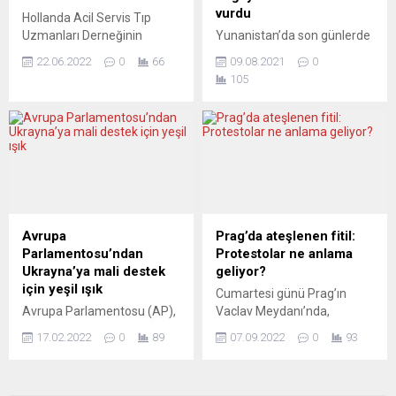
göre Almanya’da...
genelinde başlatılan bağış
vurdu
Hollanda Acil Servis Tıp
kampanyasının ilk etabında
Uzmanları Derneğinin
Yunanistan’da son günlerde
toplanan 100...
açıklamasına göre,
birçok noktada çıkan orman
22.06.2022
0
66
09.08.2021
0
araştırmalar ülkede her yıl
yangınlarının büyük bir doğa
105
yaklaşık 1000 kişinin acil
felaketine neden olduğu
servislerdeki yoğunluk ve
bildirildi. Özellikle büyük
uzun bekleme süresi
yangıların yaşandığı Attika
nedeniyle hayatını
bölgesinin kuzey kesimleri
kaybettiğini gösteriyor. Acil
ve Eğriboz Adası ile Mora
Servis Tıp Uzmanları
Yarımadası’nda, yüz
Derneği, Hollanda
binlerce dönüm ormanlık
Parlamentosunun alt
alan ve tarım arazisi kül
kanadında sağlık çalışanları
olurken, alevlere teslim olan
Avrupa
Prag’da ateşlenen fitil:
eksikliğiyle ilgili yapılacak
1000’in üzerinde ev ve işyeri
Parlamentosu’ndan
Protestolar ne anlama
tartışmaya yönelik
yandı, çok sayıda...
Ukrayna’ya mali destek
geliyor?
açıklamalarda bulundu.
için yeşil ışık
Cumartesi günü Prag’ın
Personel eksikliğinin acil
Avrupa Parlamentosu (AP),
Vaclav Meydanı’nda,
servislerde yoğunluğa
Rusya ile gerginlik yaşayan
enflasyonu, korona aşılarını
sebep...
17.02.2022
0
89
07.09.2022
0
93
Ukrayna’ya 1,2 milyar
ve göçmen kabulünü
avroluk mali destek
protesto etmek üzere
verilmesini onayladı.
polisin aktardığı bilgilere