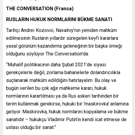
THE CONVERSATION (Fransa)
RUSLARIN HUKUK NORMLARINI BÜKME SANATI
Tarihçi Andreï Kozovoï, Navalnıy’nın yeniden mahkûm
edilmesinin Rusların yıllardır süregelen keyfi kararlara
yasal görünüm kazandırma geleneğinin bir başka örneği
olduğunu söylüyor The Conversation’da:
“Muhalif politikacının daha Şubat 2021’de siyasi
gerekçelerle değil, zorlama bahanelerle dolandırıcılıkla
suçlanarak mahkûm edildiğini hatırlayalım. Bu olay ve
bugün verilen bu çok ağır mahkeme kararı, hukuk
normlarının karartılması ya da Rus askeri tarihinden bir
terim kullanmak gerekirse, hukuki bir ‘maskirovka’ anlamına
geliyor. Maskirovka, hukuk normlarını kopyalama ve bükme
sanatıdır – hukukçu Vladimir Putin’in kendi icat etmese de
ustası olduğu bir sanat.”