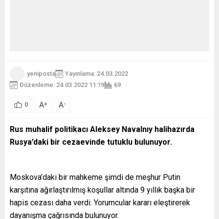
yeniposta
Yayınlama: 24.03.2022
Düzenleme: 24.03.2022 11:19
69
A
A
+
-
0
Rus muhalif politikacı Aleksey Navalnıy halihazırda
Rusya’daki bir cezaevinde tutuklu bulunuyor.
Moskova’daki bir mahkeme şimdi de meşhur Putin
karşıtına ağırlaştırılmış koşullar altında 9 yıllık başka bir
hapis cezası daha verdi. Yorumcular kararı eleştirerek
dayanışma çağrısında bulunuyor.