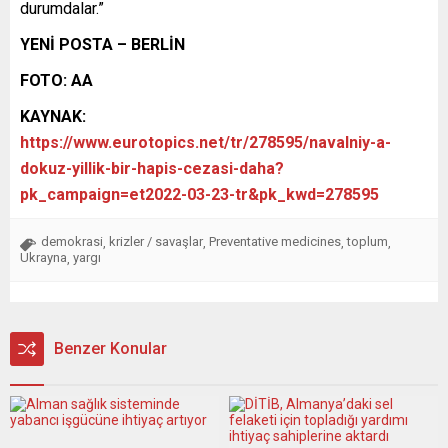
durumdalar.”
YENİ POSTA – BERLİN
FOTO: AA
KAYNAK:
https://www.eurotopics.net/tr/278595/navalniy-a-
dokuz-yillik-bir-hapis-cezasi-daha?
pk_campaign=et2022-03-23-tr&pk_kwd=278595
demokrasi
krizler / savaşlar
Preventative medicines
toplum
,
,
,
,
Ukrayna
yargı
,
Benzer Konular