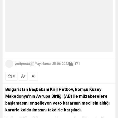
yeniposta
Yayınlama: 25.06.2022
171
A
A
+
-
0
Bulgaristan Başbakanı Kiril Petkov, komşu Kuzey
Makedonya’nın Avrupa Birliği (AB) ile müzakerelere
başlamasını engelleyen veto kararının meclisin aldığı
kararla kaldırılmasını takdirle karşıladı.