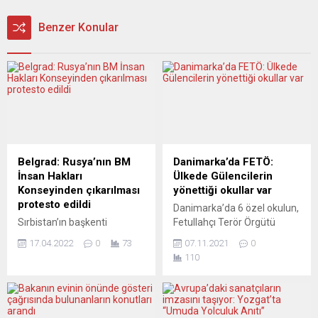
Benzer Konular
Belgrad: Rusya’nın BM
Danimarka’da FETÖ:
İnsan Hakları
Ülkede Gülencilerin
Konseyinden çıkarılması
yönettiği okullar var
protesto edildi
Danimarka’da 6 özel okulun,
Sırbistan’ın başkenti
Fetullahçı Terör Örgütü
Belgrad’da, Sırbistan’ın,
(FETÖ) tarafından
17.04.2022
0
73
07.11.2021
0
Rusya’nın Birleşmiş Milletler
yönetildiği ileri sürüldü.
110
(BM) İnsan Hakları
Danimarka’nın Berlingske
Konseyi’nden çıkarılmasına
gazetesi, FETÖ ve elebaşı
verdiği onay tepkiyle
Fetullah Gülen’in, ülkede
karşılandı. Eylemciler,
kontrolünde bulundurduğu