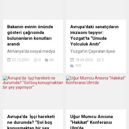
Sırplar ve Rusların daimi
okulları
kardeş olduklarını, Sırbistan
haberleştirdi. Danimarka’da
Cumhurbaşkanı Aleksandar
6 özel okulun FETÖ elebaşısı
Vucic’in bu kardeşliğe zarar
Fetullah Gülen tarafından
verdiğini ve Sırbistan
gizemli şekilde yönetildiği
Bakanın evinin önünde
Avrupa’daki sanatçıların
hükümetinin Rusya’nın, BM
belirtilen haberde, ABD’de
gösteri çağrısında
imzasını taşıyor:
İnsan Hakları Konseyi’nden
FETÖ’ye bağlı charter
bulunanların konutları
Yozgat’ta “Umuda
çıkarılmasına onay
okullarının, ihaleye fesat
arandı
Yolculuk Anıtı”
vermesinin kabul edilemez
karıştırmaktan 2016 yılında
Almanya’da sosyal medya
Yozgat’ın Çayıralan ilçesi
olduğunu dile getirdi.
para...
üzerinden Thüringen
Eski Hal Mevkiinde
BM’deki kararların...
22.12.2021
0
63
18.09.2022
0
eyaletinin İçişleri Bakanı
yurtdışına göç etmiş birinci
130
Georg Maier’in özel
kuşak işçilerin anısı
konutunun önünde gösteri
ölümsüzleştirildi. Avrupa’nın
yapma çağrısında bulunan
değişik ülkelerinde yaşayan
bir kişinin evi polis
sanatçı, dernek yöneticisi ve
tarafından arandı.
sponsorların ortak
Thüringen polisi, sosyal
emekleriyle 13 Eylül salı
medya hesabından
günü tören ile birlikte
paylaşımlarda bulunan bir
“Umuda Yolculuk Anıtı”
kişinin bugün Bakan Maier’in
Yozgat’ın Çayıralan ilçesi
Avrupa’da İşçi hareketi
Uğur Mumcu Anısına
evinin önünde gösteri
Eski Hal Mevkii’nde açıldı.
ne durumda? “Sol boş
“Hakikat” Konferansı
düzenleme çağrısında
Anıtın açılışında Çayıralan
konuşmaktan bir şey
Ulm’de