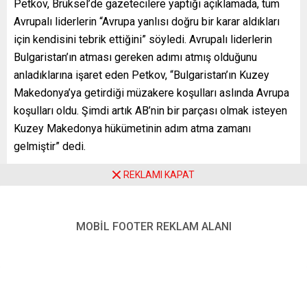
Petkov, Brüksel’de gazetecilere yaptığı açıklamada, tüm
Avrupalı liderlerin “Avrupa yanlısı doğru bir karar aldıkları
için kendisini tebrik ettiğini” söyledi. Avrupalı liderlerin
Bulgaristan’ın atması gereken adımı atmış olduğunu
anladıklarına işaret eden Petkov, “Bulgaristan’ın Kuzey
Makedonya’ya getirdiği müzakere koşulları aslında Avrupa
koşulları oldu. Şimdi artık AB’nin bir parçası olmak isteyen
Kuzey Makedonya hükümetinin adım atma zamanı
gelmiştir” dedi.
Bulgaristan meclisi dün, Kuzey Makedonya’nın Avrupa
REKLAMI KAPAT
Birliği (AB) üyelik sürecini engelleyen vetoyu bazı şartlar
ortaya koyarak kaldırmıştı.
MOBİL FOOTER REKLAM ALANI
Buna göre, Kuzey Makedonya, AB ile müzakere sürecinde
Bulgaristan ile dostluk, iyi komşuluk ve işbirliği alanında
2017’de imzalanan anlaşmaya sadık kalacak, Kuzey
Makedonya’daki Bulgarlar ülkenin anayasasında “devleti
oluşturucu unsur” olarak kayda geçecek, Makedonca