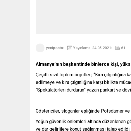
yeniposta
Yayınlama: 24.05.2021
61
Almanya’nın başkentinde binlerce kişi, yükse
Çeşitli sivil toplum örgütleri, “Kira çılgınlığı
edilmeye ve kira çılgınlığına karşı birlikte müca
“Spekülatörleri durdurun” yazan pankart ve döviz
Göstericiler, sloganlar eşliğinde Potsdamer ve
Yoğun güvenlik önlemleri altında düzenlenen gös
ve dar gelirlilere konut sağlanması talep edildi.