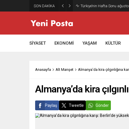
SON DAKİKA
Türkiye’nin Hafta Sonu ağusto
SİYASET
EKONOMİ
YAŞAM
KÜLTÜR
Anasayfa
Alt Manşet
Almanya’da kira çılgınlığına kar
Almanya’da kira çılgınlı
Paylaş
Tweetle
Gönder