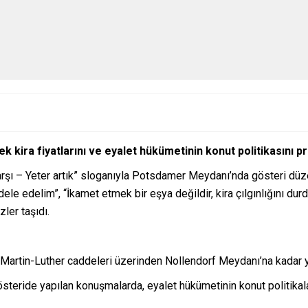
k kira fiyatlarını ve eyalet hükümetinin konut politikasını pr
na karşı – Yeter artık” sloganıyla Potsdamer Meydanı’nda gösteri düz
dele edelim”, “İkamet etmek bir eşya değildir, kira çılgınlığını durd
ler taşıdı.
 Martin-Luther caddeleri üzerinden Nollendorf Meydanı’na kadar 
teride yapılan konuşmalarda, eyalet hükümetinin konut politikaları