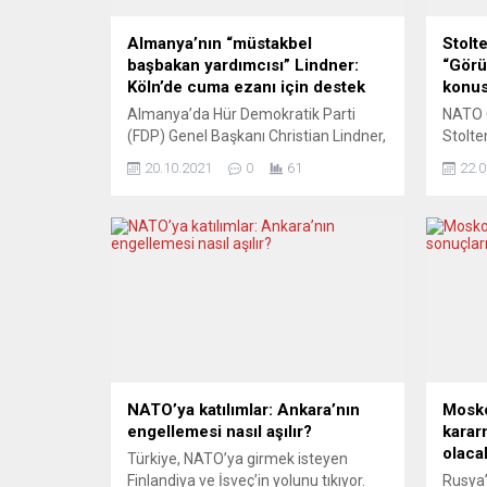
Almanya’nın “müstakbel
Stolt
başbakan yardımcısı” Lindner:
“Görü
Köln’de cuma ezanı için destek
konus
Almanya’da Hür Demokratik Parti
NATO 
(FDP) Genel Başkanı Christian Lindner,
Stolt
Köln’de cuma günleri ezan
Tayyip
20.10.2021
0
61
22.0
okunmasına izin verilmesi kararına,
İsveç’
“din özgürlüğünün bir parçası”
görüşt
ifadeleriyle destek verdi. Federal
müttef
hükümetin kurulması için Sosyal
dikkat
Demokrat Parti (SPD) ve Yeşiller ile
Jens 
koalisyon görüşmeleri yürüten FDP
Erdoğa
Başkanı Lindler, Bild TV’ye yaptığı
hakkı
açıklamada, Köln Belediye Başkanı
yaptı. 
Henriette Reker’in...
olduğu
Stolte
açık ka
NATO’ya katılımlar: Ankara’nın
Mosko
engellemesi nasıl aşılır?
karar
olaca
Türkiye, NATO’ya girmek isteyen
Finlandiya ve İsveç’in yolunu tıkıyor.
Rusya’