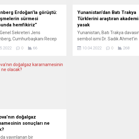
enberg Erdoğan’la görüştü:
Yunanistan’dan Batı Trakya
şmelerin sürmesi
Türklerini araştıran akadem
unda hemfikiriz”
yasak
Genel Sekreteri Jens
Yunanistan, Batı Trakya davası
enberg, Cumhurbaşkanı Recep
sembol ismi Dr. Sadık Ahmet’in
 Erdoğan ile Finlandiya ve
kurduğu Dostluk Eşitlik Barış (D
5.2022
0
66
10.04.2022
0
268
in adaylık başvurusunu
Partisi hakkında kitap yazan
üğünü belirterek, tüm
akademisyen Murat Derin’e giri
iklerin güvenlik endişelerinin
yasağı koydu. Trakya Üniversit
e alınması gerektiğini kaydetti.
görev yapan, Rumeli Balkan Stra
Stoltenberg, Cumhurbaşkanı
Araştırmalar Merkezi Yönetim 
n ile telefon görüşmesi
Üyesi Derin, AA muhabirine, dü
nda sosyal medyada açıklama
sabah saatlerinde araştırma y
Türkiye’nin değerli bir müttefik
üzere İpsala-Kipi sınır kapısında
 görüşünü yineleyen
Yunanistan’a...
nberg, Erdoğan ile NATO’nun
pı...
va’nın doğalgaz
namesinin sonuçları ne
k?
da yayınlanan bir