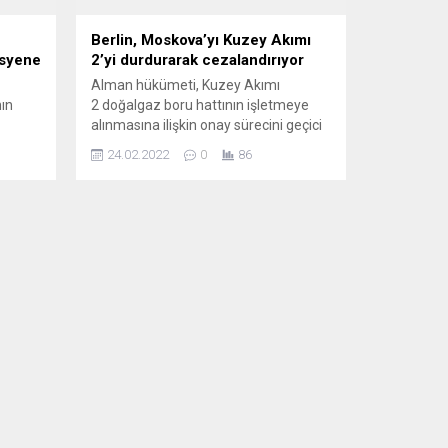
Berlin, Moskova’yı Kuzey Akımı
isyene
2’yi durdurarak cezalandırıyor
Alman hükümeti, Kuzey Akımı
nın
2 doğalgaz boru hattının işletmeye
alınmasına ilişkin onay sürecini geçici
EP)
olarak durdurdu. Sonuçları farklı
24.02.2022
0
86
yorumları tetikledi. Rusya’nın
ş
ayrılıkçı Donetsk ve Luhansk
esinde
bölgelerini tanımasına Almanya’nın
tejik
verdiği yanıt yeni boru hattının onay
Kurulu
sürecini durdurmak oldu. Yorumcular,
n
Berlin’in kararını Moskova’ya karşı
apmak
ciddi bir yaptırım olarak
n
değerlendiriyor. Peki karar
sürdürülecek mi?...