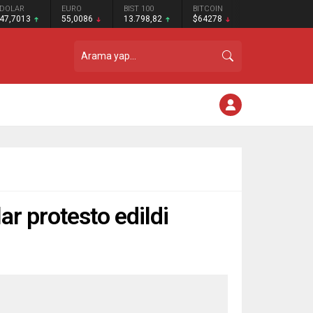
DOLAR
EURO
BIST 100
BITCOIN
47,7013
55,0086
13.798,82
$64278
lar protesto edildi