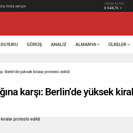
GRAM ALTIN
sta mola veriyor
6.544,76
DUYURU
GÖRÜŞ
ANALİZ
ALMANYA
ÜLKELER
şı: Berlin’de yüksek kiralar protesto edildi
ğına karşı: Berlin’de yüksek kira