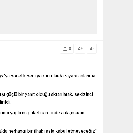
A
A
+
-
0
’ya yönelik yeni yaptırımlarda siyasi anlaşma
şı güçlü bir yanıt olduğu aktarılarak, sekizinci
rildi.
inci yaptırım paketi üzerinde anlaşmasını
na’da herhangi bir ilhakı asla kabul etmeyeceğiz”