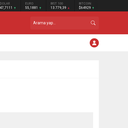
DOLAR
EURO
BIST 100
BITCOIN
47,7111
55,1881
13.779,39
$64929