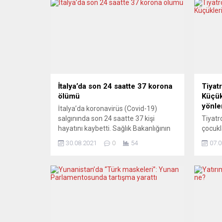
İtalya’da son 24 saatte 37 korona
Tiyat
ölümü
Küçük
yönle
İtalya’da koronavirüs (Covid-19)
salgınında son 24 saatte 37 kişi
Tiyatr
hayatını kaybetti. Sağlık Bakanlığının
çocukl
verilerine göre, ülkede son 24 saatte
gerçek
30.08.2021
0
54
07.0
yapılan 223 bin 86 testte 5 bin 959
Çocuk 
kişiye Covid-19 tanısı konuldu. Böylece
çalışıy
salgının başladığı Şubat 2020’den bu
sanat 
yana toplam vaka sayısı 4 milyon 530
gerçek
bin 246’ya ulaştı. Ülkede aktif Covid-
Kulübü
19...
Başkon
ve Tur
ve Akr