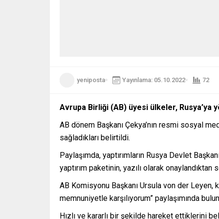
yeniposta
Yayınlama: 05.10.2022
72
Avrupa Birliği (AB) üyesi ülkeler, Rusya’ya 
AB dönem Başkanı Çekya’nın resmi sosyal medya
sağladıkları belirtildi.
Paylaşımda, yaptırımların Rusya Devlet Başkanı V
yaptırım paketinin, yazılı olarak onaylandıktan
AB Komisyonu Başkanı Ursula von der Leyen, kon
memnuniyetle karşılıyorum” paylaşımında bulun
Hızlı ve kararlı bir şekilde hareket ettiklerini