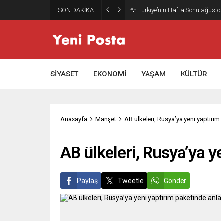
SON DAKİKA
Türkiye’nin Hafta Sonu ağusto
SİYASET
EKONOMİ
YAŞAM
KÜLTÜR
Anasayfa
Manşet
AB ülkeleri, Rusya’ya yeni yaptırım
AB ülkeleri, Rusya’ya y
Paylaş
Tweetle
Gönder