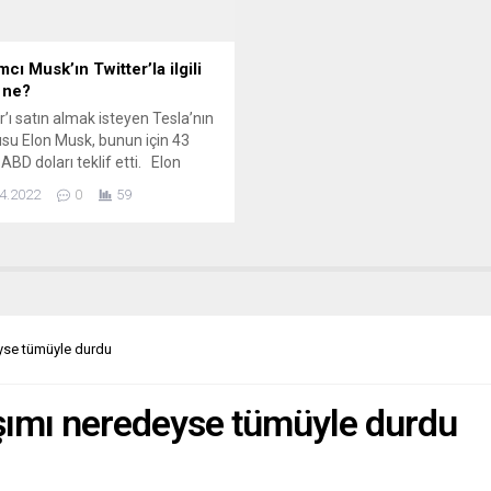
desteğinde yapılıyor. Frankfurt
aracılığıyla paralarını aklayama
solosluğu...
kaydedildi. Açıklamada, Birleşik
Krallık...
mcı Musk’ın Twitter’la ilgili
i ne?
r’ı satın almak isteyen Tesla’nın
su Elon Musk, bunun için 43
 ABD doları teklif etti. Elon
daha önce de Twitter
4.2022
0
59
rinin yüzde 9,2’sini satın alarak
içi platformun en büyük
arı haline gelmişti.
ilyarder yatırımcı, Twitter’ın
özgürlüğünü kısıtladığı
nda defalarca eleştiride
uştu. Yorumcular, hizmetin
eyse tümüyle durdu
ğinden endişeli. POLITIKEN...
aşımı neredeyse tümüyle durdu