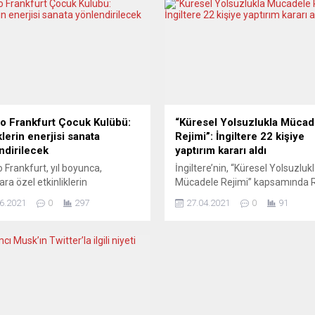
ro Frankfurt Çocuk Kulübü:
“Küresel Yolsuzlukla Mücad
lerin enerjisi sanata
Rejimi”: İngiltere 22 kişiye
ndirilecek
yaptırım kararı aldı
o Frankfurt, yıl boyunca,
İngiltere’nin, “Küresel Yolsuzluk
ara özel etkinliklerin
Mücadele Rejimi” kapsamında 
leştirileceği “Tiyatro Frankfurt
Güney Afrika, Güney Sudan ve 
6.2021
0
297
27.04.2021
0
91
Kulübü” ile yeni bir alan açmaya
Latin Amerika ülkelerinde yolsu
or. “Çocukların güzel enerjisini
karışan 22 kişiye yaptırım kararı 
ile buluşturuyoruz” sloganıyla
bildirildi. İngiltere Dışişleri
leşen Tiyatro Frankfurt Çocuk
Bakanlığından yapılan açıklama
 etkinliği, Frankfurt
dünyanın en ciddi yolsuzluk
solosluğu himayesinde, Kültür
vakalarından bazılarına karışan
izm Bakanlığı ile Yurtdışı Türkler
kişilerin, yeni açıklanan yaptırım
aba Topluluklar Başkanlığı
kapsamında İngiliz bankaları