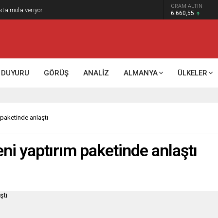
GRAM ALTIN
sta mola veriyor
6.660,55
DUYURU
GÖRÜŞ
ANALİZ
ALMANYA
ÜLKELER
 paketinde anlaştı
eni yaptırım paketinde anlaştı