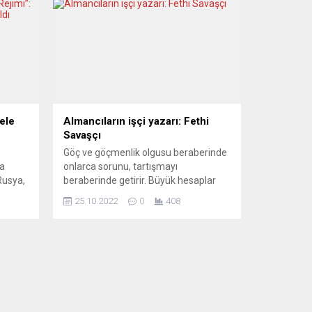
ele
Almancıların işçi yazarı: Fethi
Savaşçı
Göç ve göçmenlik olgusu beraberinde
la
onlarca sorunu, tartışmayı
Rusya,
beraberinde getirir. Büyük hesaplar
bazı
yapılarak Türkiye’den seçmece usulü
25.10.2022
0
408
zluğa
getirilen birinci kuşak işçiler için de
aldığı
aynı şey söylenebilir. İnsan dediğin
makina değil ki, sadece komut
da,
edilenle kendini sınırlasın. İnsanın
umudu ve ufku alabildiğine geniş
adeta erişilmez denebilir. Birinci kuşak
lar
işçiler diye kitaplara konu...