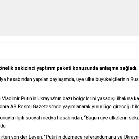
yönelik sekizinci yaptırım paketi konusunda anlaşma sağladı.
 hesabından yapılan paylaşımda, üye ülke büyükelçilerinin Rusya
ladimir Putin’in Ukrayna’nın bazı bölgelerini yasadışı ilhakına kar
 sonra AB Resmi Gazetesi’nde yayımlanarak yürürlüğe gireceği bildi
uyla ilgili sosyal medya hesabından, “Bugün üye ülkelerin sekiz
du.
 belirten von der Leyen, “Putin’in düzmece referandumunu ve Ukray