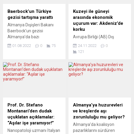
Baerbock’un Türkiye
Kuzeyi ile güneyi
gezisi tartışma yarattı
arasında ekonomik
uçurum var: Akdeniz’de
Almanya Dışişleri Bakanı
korku
Baerbock’un gezisi
Almanya’da bazı
Avrupa Birliği (AB) Dış
tartışmalara neden oldu.
İlişkiler ve Güvenlik
01.08.2022
0
75
24.11.2022
0
Yeşiller partili bakanın
Politikaları Yüksek Temsilcisi
121
sergilediği sert çizgiye
Josep Borrell, Akdeniz’in
destek veren de var,
kuzey ve güneyindeki
eleştiren de. Almanya
“ekonomik uçurumun”
Dışişleri Bakanı Annalena
büyüdüğünü belirterek daha
Baberbock’un cumartesi
fazla işbirliği istedi. Josep
günü sona eren gezisi
Borrell, merkezi İspanya’nın
ülkesinde bazı tartışmalara
Barselona kentinde olan
neden oldu. Bakan
Akdeniz için Birlik (AiB)
Baerbock’un önceki Merkel
kurumunun 7. Bölgesel
Prof. Dr. Stefano
Almanya’ya huzurevleri
hükümetinden farklı olarak
Forumu’nun açılışında
Montanari’den dudak
ve kreşlerde aşı
Ankara’ya yönelik sert
konuştu. “Dünyadaki en
uçuklatan açıklamalar:
zorunluluğu mu geliyor?
çizgisine dikkat çekilirken,...
derin dengesizliklerden biri
“Aşılar işe yaramıyor!”
Almanya’da koalisyon
olan ve daha da...
Nanopatoloji uzmanı İtalyan
pazarlıklarını sürdüren