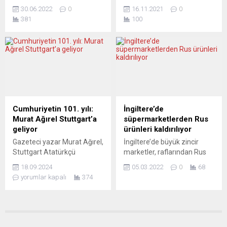
bilim insanları Stefano
Sosyal Demokrat Parti
30.06.2022
0
16.11.2021
0
Montanari ve eşi Antonietta
(SPD), Yeşiller ve Hür
381
100
Gatti, koronavirüs salgınının
Demokrat Partinin (FPD)
yaşandığı bu iki yıllık süre
huzurevleri ve kreşlerde
içinde her fırsatta, bilimsel
yeni tip koronavirüs (Covid-
araştırmalar çerçevesinde,
19) aşısının zorunlu hale
Covid-19 aşıları ile ilgili
getirilmesi konusunda
halkları aydınlatmaya
anlaştığı bildirildi. Yeşillerin
çalıştılar. Çevrede bulunan
Federal Meclis Grubu
ince tozların da
Başkanı Katrin Göring-
hastalanmamızda en az
Eckardt, Berlin’de yaptığı
Cumhuriyetin 101. yılı:
İngiltere’de
virüsler kadar etkili olduğunu
açıklamada, huzurevleri,
Murat Ağırel Stuttgart’a
süpermarketlerden Rus
ortaya çıkardılar. Birgül
kreşler gibi kurumlarda aşı
geliyor
ürünleri kaldırılıyor
Göker Perdisa, Yeni Posta...
zorunluluğu getirilmesine
Gazeteci yazar Murat Ağırel,
İngiltere’de büyük zincir
ihtiyaç duyulduğunu, bu
Stuttgart Atatürkçü
marketler, raflarından Rus
konuda...
Düşünce Derneği’nin (ADD)
ürünlerini kaldırmaya
18.09.2024
05.03.2022
0
68
düzenlediği Türkiye
başladı. Ülkenin en büyük
yorumlar kapalı
374
Cumhuriyeti’nin 101. Yılı
ikinci süpermarket zinciri
kutlamaları çerçevesinde
Sainsburry, Rus Standart
Almanya’ya geliyor. Kentin
votkası ile Karpayskiye siyah
en saygın kültür ve kongre
ayçiçeği tohumlarını
merkezi Liederhalle’deki 400
raflarından kaldıracağını