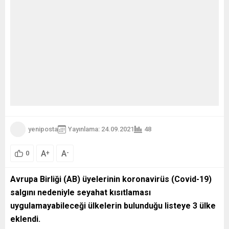
yeniposta
Yayınlama: 24.09.2021
48
A
A
+
-
0
Avrupa Birliği (AB) üyelerinin koronavirüs (Covid-19)
salgını nedeniyle seyahat kısıtlaması
uygulamayabileceği ülkelerin bulunduğu listeye 3 ülke
eklendi.