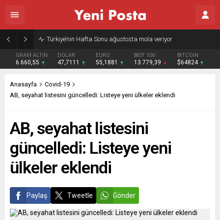
Türkiye’nin Hafta Sonu ağustosta mola veriyor
GRAM ALTIN
DOLAR
EURO
BIST 100
BITCOIN
6.660,55
47,7111
55,1881
13.779,39
$64824
Anasayfa
Covid-19
AB, seyahat listesini güncelledi: Listeye yeni ülkeler eklendi
AB, seyahat listesini
güncelledi: Listeye yeni
ülkeler eklendi
Paylaş
Tweetle
Gönder