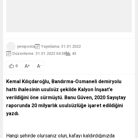
yeniposta
Yayınlama: 31.01.2022
Düzenleme: 31.01.2022 04:38
43
A
A
+
-
0
Kemal Kılıçdaroğlu, Bandırma-Osmaneli demiryolu
hattı ihalesinin usulsüz şekilde Kalyon İnşaat’e
verildiğini öne sürmüştü. Banu Güven, 2020 Sayıştay
raporunda 20 milyarlık usulsüzlüğe işaret edildiğini
yazdı.
Hangi şehirde olursanız olun, kafayı kaldırdığınızda