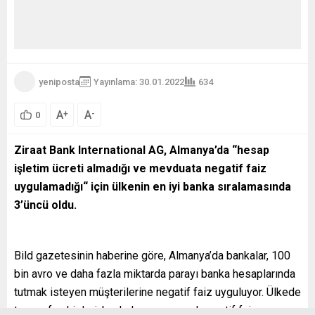
yeniposta
Yayınlama: 30.01.2022
634
A
A
+
-
0
Ziraat Bank International AG, Almanya’da “hesap
işletim ücreti almadığı ve mevduata negatif faiz
uygulamadığı“ için ülkenin en iyi banka sıralamasında
3’üncü oldu.
Bild gazetesinin haberine göre, Almanya’da bankalar, 100
bin avro ve daha fazla miktarda parayı banka hesaplarında
tutmak isteyen müşterilerine negatif faiz uyguluyor. Ülkede
tasarruf sahipleri, bankaların geçen yıl negatif faiz