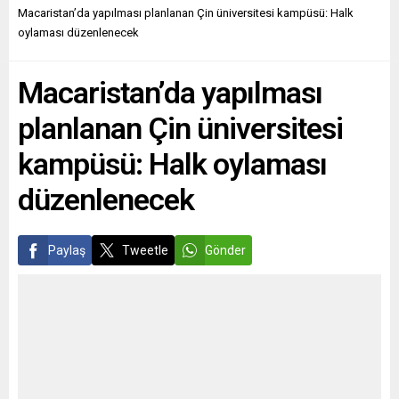
(İTO) milli organizasyonu ile
yapmasını pek kimse
Macaristan’da yapılması planlanan Çin üniversitesi kampüsü: Halk
202 firma katılırken, 88
beklemiyordu. Rusya ile
oylaması düzenlenecek
firma da fuarda bireysel
Almanya arasındaki
stantlarıyla yer aldı. İTO
doğalgaz boru hatlarının
Macaristan’da yapılması
böylece Türk firmalarını...
açıkça sabote edilmesi ve
artık istense de...
planlanan Çin üniversitesi
kampüsü: Halk oylaması
düzenlenecek
Paylaş
Tweetle
Gönder