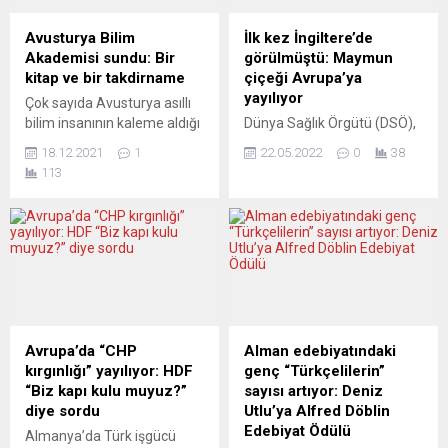
Avusturya Bilim
İlk kez İngiltere’de
Akademisi sundu: Bir
görülmüştü: Maymun
kitap ve bir takdirname
çiçeği Avrupa’ya
yayılıyor
Çok sayıda Avusturya asıllı
bilim insanının kaleme aldığı
Dünya Sağlık Örgütü (DSÖ),
çeşitli bilimsel metinlerden
ilk olarak İngiltere’de görülen
18.12.2021
1
22.05.2022
0
38
oluşan “Burgenland’ın 100
ve daha sona Avrupa
113
Yılı – Uluslararası Bir Sınır
ülkelerine yayılan maymun
Bölgesinin Tarihi” adlı kitabın
çiçeği virüsünün şimdiye
tanıtım toplantısı bir bilgi
kadar 80 kişiye bulaştığını
şölenine dönüştü. Kitabı
doğruladı. Örgütün internet
yayımlayan Viyana merkezli
sitesinde yer alan yazılı
Neue Welt Verlag Yayın
açıklamada, DSÖ’nün
Grubu CEO’su Birol Kılıç’a
ülkelerden gelen maymun
“Teşekkür ve Takdirname
çiçeği vaka raporlarını
Belgesi” sunuldu.
yakinen takip ettiği belirtildi.
Avrupa’da “CHP
Alman edebiyatındaki
Takdirname, Avusturya
Bu kapsamda DSÖ’ye 12
kırgınlığı” yayılıyor: HDF
genç “Türkçelilerin”
Bilim...
ülkeden bildirilen 80
“Biz kapı kulu muyuz?”
sayısı artıyor: Deniz
civarında vakanın...
diye sordu
Utlu’ya Alfred Döblin
Edebiyat Ödülü
Almanya’da Türk işgücü