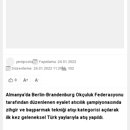
yeniposta
Yayınlama: 24.01.2022
Düzenleme: 24.01.2022 11:29
102
A
A
+
-
0
Almanya’da Berlin-Brandenburg Okçuluk Federasyonu
tarafından düzenlenen eyalet atıcılık şampiyonasında
zihgir ve başparmak tekniği atışı kategorisi açılarak
ilk kez geleneksel Türk yaylarıyla atış yapıldı.