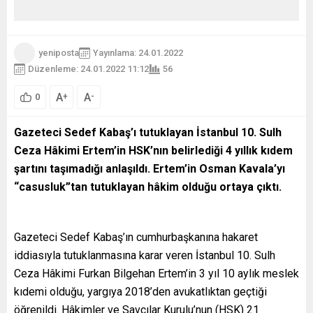
yeniposta
Yayınlama: 24.01.2022
Düzenleme: 24.01.2022 11:12
56
A
A
+
-
0
Gazeteci Sedef Kabaş’ı tutuklayan İstanbul 10. Sulh
Ceza Hâkimi Ertem’in HSK’nın belirlediği 4 yıllık kıdem
şartını taşımadığı anlaşıldı. Ertem’in Osman Kavala’yı
“casusluk”tan tutuklayan hâkim olduğu ortaya çıktı.
Gazeteci Sedef Kabaş’ın cumhurbaşkanına hakaret
iddiasıyla tutuklanmasına karar veren İstanbul 10. Sulh
Ceza Hâkimi Furkan Bilgehan Ertem’in 3 yıl 10 aylık meslek
kıdemi olduğu, yargıya 2018’den avukatlıktan geçtiği
öğrenildi. Hâkimler ve Savcılar Kurulu’nun (HSK) 21