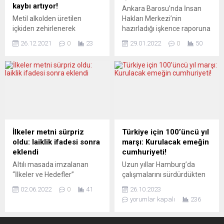
İşadamları Derneği
katılırken,Pandora Car Hire
kaybı artıyor!
Ankara Barosu’nda İnsan
(ASKON) 12. Olağan Genel
Yönetim Kurulu Başkanı...
Metil alkolden üretilen
Hakları Merkezi’nin
Kurulu’nda konuşan
içkiden zehirlenerek
hazırladığı işkence raporuna
Erdoğan, dolar...
ölenlerin sayısı artıyor.
ilişkin kriz çıktı. Baro
26.12.2021
0
23
29.01.2022
0
50
Sakarya, Antalya ve
yönetimi raporu
Gaziantep’te beş kişi daha
açıklamayınca baro
hayatını kaybetti. Sahte
içerisinde tartışma çıktı.
içkiden ölenlerin sayısı 73’e
Merkez yöneticileri, istifa
yükseldi. Sakarya’da son 10
noktasına geldi. Ankara
gün içinde rahatsızlanan üç
Emniyet Müdürlüğü’nde
hasta, Sakarya Eğitim ve
Gülen yapılanmasına üye
Araştırma Hastanesi’ne
olmak iddiasıyla gözaltında
kaldırıldı. üçü de yoğun
tutulan bazı şüphelilere
İlkeler metni sürpriz
Türkiye için 100’üncü yıl
bakım ünitesinde, metil alkol
işkence yapıldığı iddia edildi.
oldu: laiklik ifadesi sonra
marşı: Kurulacak emeğin
zehirlenmesi teşhisiyle
Bu iddialar üzerine
eklendi
cumhuriyeti!
tedavi görüyordu. Ancak...
gözaltındaki şüphelilerle
Altılı masada imzalanan
Uzun yıllar Hamburg’da
görüşen Ankara Barosu
“İlkeler ve Hedefler”
çalışmalarını sürdürdükten
İnsan Hakları...
metninin, son anda masanın
sonra Türkiye’ye yerleşen
02.06.2022
0
41
26.10.2023
gündemine geldiği, laiklikle
usta müzisyen Fuat
yorumlar kapalı
236
ilgili ifadenin de toplantı
Saka’nın şair Haydar
sırasında metne eklendiği
Ergülen’in dizeleriyle