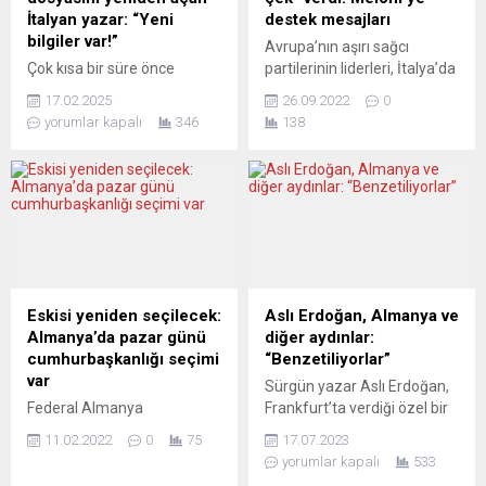
İtalyan yazar: “Yeni
destek mesajları
bilgiler var!”
Avrupa’nın aşırı sağcı
Çok kısa bir süre önce
partilerinin liderleri, İtalya’da
piyasaya çıkan “Papa
seçimin galibi İtalya’nın
17.02.2025
26.09.2022
0
Ölmeli” kitabı üzerine
Kardeşleri Partisi (FdI) ve
yorumlar kapalı
346
138
tartışmalar yayılıyor. Bu
liderlik ettiği sağ ittifaka
çalışmasıyla İtalya’da 44 yıl
destek içeren mesajlar
önceki Papa suikastı ile ilgili
paylaştı. Avrupa Birliği (AB)
soruşturmanın yeniden
yönetimi, İtalya’daki
açılması taleplerini
seçimlerle ilgili sessizliğini
gündeme getiren
korurken, üye ülkelerin aşırı
araştırmacı-yazar Ezio
sağcı liderlerinden tebrik
Gavazzeni, yeni gelişmelerle
mesajları geldi. Almanya’da
ilgili sorularımızı yanıtladı. –
göçmen ve İslam karşıtı
Eskisi yeniden seçilecek:
Aslı Erdoğan, Almanya ve
Kitabınızın ithaf
olarak bilinen Almanya için
Almanya’da pazar günü
diğer aydınlar:
sonrasındaki ilk sayfasına,
Alternatif (AfD) Partisinin...
cumhurbaşkanlığı seçimi
“Benzetiliyorlar”
bir mülakat sırasında Paul
var
Sürgün yazar Aslı Erdoğan,
Henze’e dinleyicilerden
Federal Almanya
Frankfurt’ta verdiği özel bir
yöneltilen...
Cumhurbaşkanı Frank-
mülakatta “Almanya’da
11.02.2022
0
75
17.07.2023
Walter Steinmeier, 13 Şubat
ustaca yola getirildik” demiş.
yorumlar kapalı
533
pazar günü yapılacak
Böyle bir itirazı Avrupa’ya