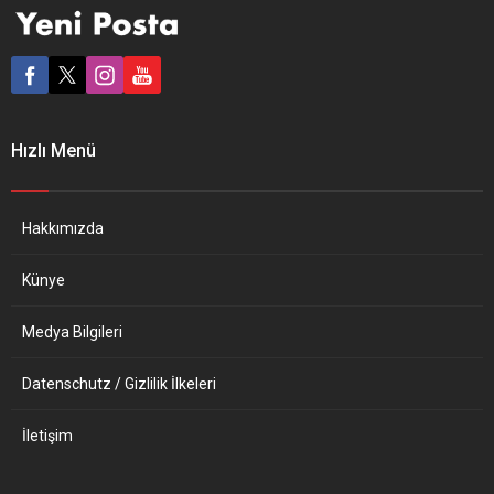
öğrenildi. Altı muhalefet
bestelediği “100’ncü Yıl
partisi liderinin pazar
Marşı”, “Devrimcilerin
akşamı 7 saat 15 dakika
Türkiyesi’ne 100’üncü yıl
süren toplantısının
armağanı” olarak paylaşıma
ayrıntılarına DW Türkçe
açıldı. Küçük bir çevrede
ulaştı. Partilerin üst düzey
alınan kararların ardından
yetkililerinden edinilen
yola koyulan iki sanatçının
Hızlı Menü
bilgiye göre, birebir
yarattığı “100’ncü Yıl Marşı”
görüşmeler sırasında henüz
aylar süren bir çalışmanın
hazırlanmamış olan...
ürünü. Türkiye’ye en güzel...
Hakkımızda
Künye
Medya Bilgileri
Datenschutz / Gizlilik İlkeleri
İletişim