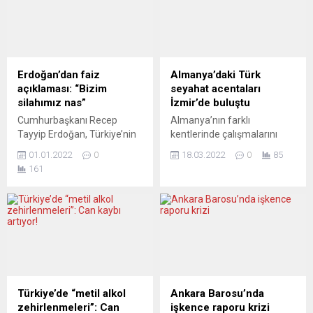
Erdoğan’dan faiz
Almanya’daki Türk
açıklaması: “Bizim
seyahat acentaları
silahımız nas”
İzmir’de buluştu
Cumhurbaşkanı Recep
Almanya’nın farklı
Tayyip Erdoğan, Türkiye’nin
kentlerinde çalışmalarını
ekonomik beka mücadelesi
sürdüren 100’ün üzerinde
01.01.2022
0
18.03.2022
0
85
verdiğini ve yaşanan krize
Türk Seyahat Acentaları ve
161
“dış mihrakların” neden
Merkezi Hamburg’da
olduğunu savundu.
bulunan Global Travel Servis
Cumhurbaşkanı Recep
(gts) firmasının yetkilileriyle
Tayyip Erdoğan, Türkiye’de
birlikte Almanya Pandora
dövizden TL’ye hızlı bir
GmbH’nın çalışanları İzmir
dönüş olduğunu ve bunun
Gaziemir’de bir araya geldi.
devam edeceğinin
Uluslararası bir marka olan
işaretlerinin görüldüğünü
Pandora plazmasının açılış
ifade etti. İstanbul’da
törenine İzmir Valisi Yavuz
Türkiye’de “metil alkol
Ankara Barosu’nda
yapılan Anadolu Aslanları
Selim Köşker mesajla
zehirlenmeleri”: Can
işkence raporu krizi