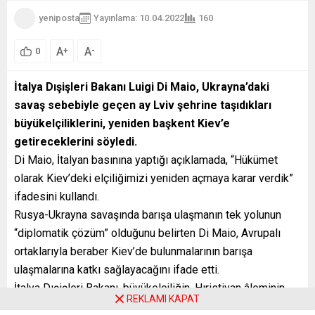
yeniposta
Yayınlama: 10.04.2022
160
A
A
+
-
0
İtalya Dışişleri Bakanı Luigi Di Maio, Ukrayna’daki
savaş sebebiyle geçen ay Lviv şehrine taşıdıkları
büyükelçiliklerini, yeniden başkent Kiev’e
getireceklerini söyledi.
Di Maio, İtalyan basınına yaptığı açıklamada, “Hükümet
olarak Kiev’deki elçiliğimizi yeniden açmaya karar verdik”
ifadesini kullandı.
Rusya-Ukrayna savaşında barışa ulaşmanın tek yolunun
“diplomatik çözüm” olduğunu belirten Di Maio, Avrupalı
ortaklarıyla beraber Kiev’de bulunmalarının barışa
ulaşmalarına katkı sağlayacağını ifade etti.
İtalya Dışişleri Bakanı, büyükelçiliğin, Hıristiyan âleminin
REKLAMI KAPAT
kutladığı Paskalya Yortusu’nun ardından Kiev’de