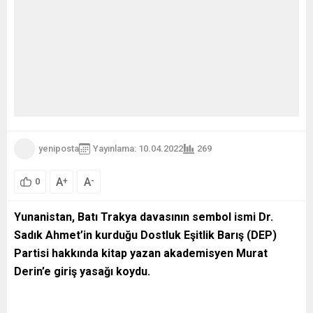
yeniposta
Yayınlama: 10.04.2022
269
A
A
+
-
0
Yunanistan, Batı Trakya davasının sembol ismi Dr.
Sadık Ahmet’in kurduğu Dostluk Eşitlik Barış (DEP)
Partisi hakkında kitap yazan akademisyen Murat
Derin’e giriş yasağı koydu.