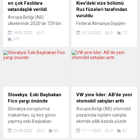
en çok Faslılara
Kiev’deki vize bölümü
vatandaşlık verildi
Rus füzeleri tarafından
vuruldu
Avrupa Birliği (AB)
ülkelerinde 2020’de 729 bin
Federal Almanya Dışişleri
vatandaşlık başvurusu kabul
Bakanlığı, Ukrayna’nın
18.03.2022
0
10.10.2022
0
72
edildi. Başvurusu kabul
başkenti Kiev’deki Alman
107
edilenler içinde ilk sırada
Büyükelçiliğinin vize
Faslılar yer aldı. Avrupa
bölümünün de bulunduğu
İstatistik Dairesi (Eurostat)
binaya Rus füzelerinin
verilerine göre, AB
isabet ettiğini duyurdu.
ülkelerinde 2020’de
Alman Dışişleri Bakanlığı
vatandaşlığa kabul edilen
Sözcüsü Christian Wagner,
kişilerin sayısı, 2019’a göre
Berlin’de düzenlenen basın
yüzde 3 artarak yaklaşık 729
toplantısında, Almanya’nın
bin oldu. AB vatandaşlığı
Kiev’deki büyükelçiliğinin
Slovakya: Eski Başbakan
VW yine lider: AB’de yeni
alan kişilerin yüzde 85’inin...
vize bölümünün bulunduğu
Fico yargı önünde
otomobil satışları arttı
binanın füze saldırılarında
Slovakya soruşturma
Avrupa Birliği (AB) otomobil
hasar gördüğünü bildirdi.
makamları, üç kez görev
pazarında toplam satışlar,
Wagner, söz konusu binanın
yapmış eski Başbakan
ekimde yıllık bazda yüzde
aylardır kullanılmadığını ve
Robert Fico ile onun eski
12,2 artarak, yükselişini art
Rus füzeleriyle...
22.04.2022
0
65
17.11.2022
0
47
İçişleri Bakanı Robert
arda üçüncü aya taşıdı.
Kaliňák’ı suç örgütü kurmak
Avrupa Otomobil Üreticileri