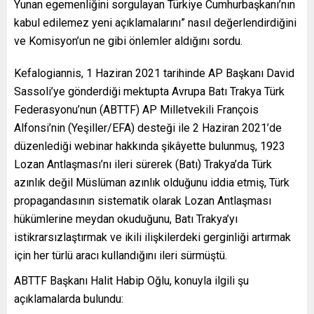
Yunan egemenliğini sorgulayan Türkiye Cumhurbaşkanı’nın
kabul edilemez yeni açıklamalarını” nasıl değerlendirdiğini
ve Komisyon’un ne gibi önlemler aldığını sordu.
Kefalogiannis, 1 Haziran 2021 tarihinde AP Başkanı David
Sassoli’ye gönderdiği mektupta Avrupa Batı Trakya Türk
Federasyonu’nun (ABTTF) AP Milletvekili François
Alfonsi’nin (Yeşiller/EFA) desteği ile 2 Haziran 2021’de
düzenlediği webinar hakkında şikâyette bulunmuş, 1923
Lozan Antlaşması’nı ileri sürerek (Batı) Trakya’da Türk
azınlık değil Müslüman azınlık olduğunu iddia etmiş, Türk
propagandasının sistematik olarak Lozan Antlaşması
hükümlerine meydan okuduğunu, Batı Trakya’yı
istikrarsızlaştırmak ve ikili ilişkilerdeki gerginliği artırmak
için her türlü aracı kullandığını ileri sürmüştü.
ABTTF Başkanı Halit Habip Oğlu, konuyla ilgili şu
açıklamalarda bulundu: