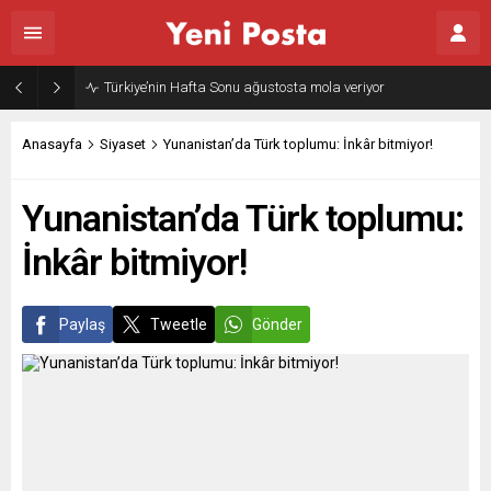
Gazze’nin geleceği: Teknokratik kontrol mü, kolonializm mi?
Anasayfa
Siyaset
Yunanistan’da Türk toplumu: İnkâr bitmiyor!
Yunanistan’da Türk toplumu:
İnkâr bitmiyor!
Paylaş
Tweetle
Gönder