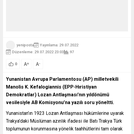
yeniposta
Yayınlama: 29.07.2022
Düzenleme: 29.07.2022 23:03
97
A
A
+
-
0
Yunanistan Avrupa Parlamentosu (AP) milletvekili
Manolis K. Kefalogiannis (EPP-Hıristiyan
Demokratlar) Lozan Antlaşması’nın yıldönümü
vesilesiyle AB Komisyonu’na yazılı soru yöneltti.
Yunanistan’ın 1923 Lozan Antlaşması hükümlerine uyarak
Trakya’daki Müslüman azınlık ifadesi ile Batı Trakya Türk
toplumunun korunmasına yönelik taahhütlerini tam olarak