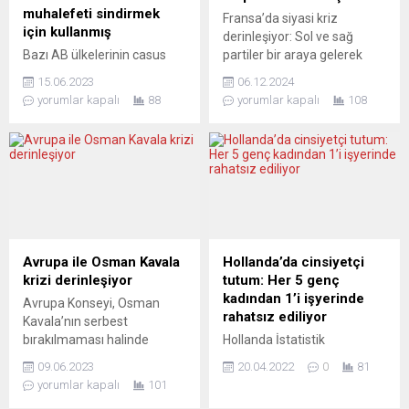
Türkiye’nin dış ilişkilerinde
açıkladığı ve 6 Ağustos’ta
muhalefeti sindirmek
Fransa’da siyasi kriz
her zaman barış istediğini,...
yürürlüğe girecek olan “Yeşil
için kullanmış
derinleşiyor: Sol ve sağ
Geçiş” belgesi, kamuoyunu...
Bazı AB ülkelerinin casus
partiler bir araya gelerek
yazılımları usulsüzce
Başbakan Michel Barnier
15.06.2023
06.12.2024
kullandığı ve ihraç ettiğinin
liderliğindeki hükümeti
yorumlar kapalı
88
yorumlar kapalı
108
ortaya çıkmasıyla başlatılan
düşürdü. Sağ popülist
soruşturmaya dair rapor
Rassemblement National
AP’de kabul edildi. Casus
(RN), sol muhalefetin
yazılımlar için “fiili
sunduğu gensoru
moratoryum” talep
önergesine destek vererek
edildi.Casus yazılım
hükümete karşı çoğunluğu
kararında, AB üyesi
sağladı. Bu durum,
devletlerde iktidarların veya
Cumhurbaşkanı Emmanuel
kamu kurum veya
Macron’un liderliğindeki
Avrupa ile Osman Kavala
Hollanda’da cinsiyetçi
makamlarının, “muhalefeti,
Fransa’nın geleceği için
krizi derinleşiyor
tutum: Her 5 genç
karşıt görüşten olanları ve
büyük belirsizlik yaratırken,
kadından 1’i işyerinde
Avrupa Konseyi, Osman
sivil toplumu gözetlemek,
yorumcular krizin
rahatsız ediliyor
Kavala’nın serbest
şantajla korkutmak,
nedenlerini ve olası...
bırakılmaması halinde
Hollanda İstatistik
caydırmak, manipüle
sonbahardan itibaren
Kurumunun (CBS) paylaştığı
etmek...
09.06.2023
20.04.2022
0
81
Ankara’ya yönelik olası
verilere göre, 2021’de
yorumlar kapalı
101
yaptırımları
ülkedeki her 5 genç