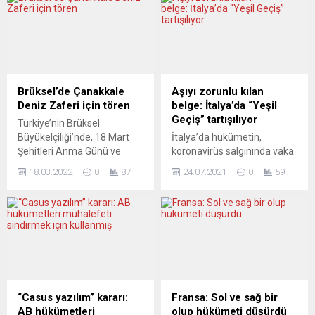
Brüksel’de Çanakkale
Aşıyı zorunlu kılan
Deniz Zaferi için tören
belge: İtalya’da “Yeşil
Geçiş” tartışılıyor
Türkiye’nin Brüksel
Büyükelçiliği’nde, 18 Mart
İtalya’da hükümetin,
Şehitleri Anma Günü ve
koronavirüs salgınında vaka
Çanakkale Deniz Zaferi’nin
artışlarının önüne geçmek
18.03.2022
0
87
24.07.2021
0
59
107’nci yıldönümü
için sosyal faaliyetlerde aşıyı
dolayısıyla tören yapıldı.
şart koşacak şekilde
Törene, Dışişleri Bakan
çerçevesini belirlediği “Yeşil
Yardımcısı ve Avrupa Birliği
Geçiş” belgesi, ülkede bir
(AB) Başkanı Büyükelçi
kesimin tepkisini çekerken,
Faruk Kaymakcı, Brüksel
diğer yanda aşı
Başkonsolosu Umut Deniz
randevularına talebi artırdı.
ve yabancı askeri ataşeler
İtalya Başbakanı Mario
katıldı. Kaymakcı, törende
Draghi’nin kabine toplantısı
“Casus yazılım” kararı:
Fransa: Sol ve sağ bir
yaptığı konuşmada,
sonrasında detaylarını
AB hükümetleri
olup hükümeti düşürdü