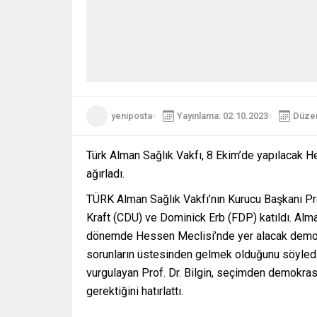
yeniposta
Yayınlama: 02.10.2023
Düzen
Türk Alman Sağlık Vakfı, 8 Ekim’de yapılacak H
ağırladı.
TÜRK Alman Sağlık Vakfı’nın Kurucu Başkanı Prof
Kraft (CDU) ve Dominick Erb (FDP) katıldı. Alman
dönemde Hessen Meclisi’nde yer alacak demokra
sorunların üstesinden gelmek olduğunu söyledi. 
vurgulayan Prof. Dr. Bilgin, seçimden demokras
gerektiğini hatırlattı.