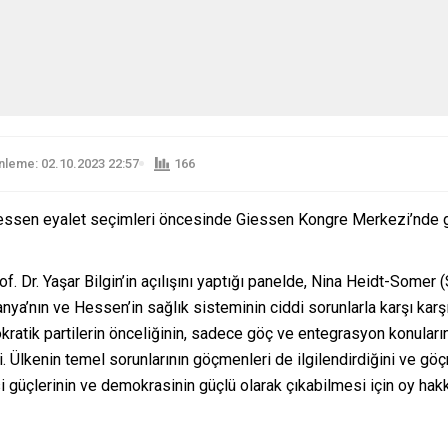
leme: 02.10.2023 22:57
166
essen eyalet seçimleri öncesinde Giessen Kongre Merkezi’nde ger
. Dr. Yaşar Bilgin’in açılışını yaptığı panelde, Nina Heidt-Somer 
ya’nın ve Hessen’in sağlık sisteminin ciddi sorunlarla karşı karşıy
tik partilerin önceliğinin, sadece göç ve entegrasyon konuların
Ülkenin temel sorunlarının göçmenleri de ilgilendirdiğini ve göçm
i güçlerinin ve demokrasinin güçlü olarak çıkabilmesi için oy hak