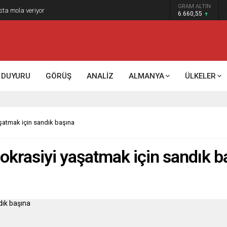
GRAM ALTIN
k kontrol mü, kolonializm mi?
6.660,55
DUYURU
GÖRÜŞ
ANALİZ
ALMANYA
ÜLKELER
şatmak için sandık başına
krasiyi yaşatmak için sandık b