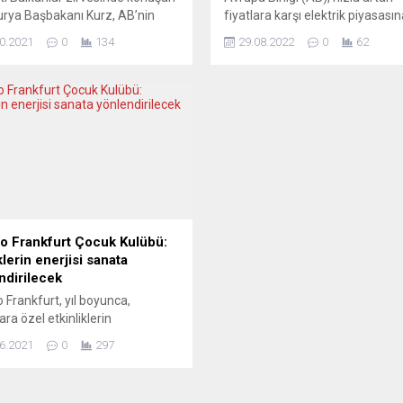
rya Başbakanı Kurz, AB’nin
fiyatlara karşı elektrik piyasasın
e üyelik perspektifi sunmaması
müdahalede bulunmayı planlıyo
0.2021
0
134
29.08.2022
0
62
unda burada “Rusya, Çin ve
Komisyonu Başkanı Ursula von 
e gibi süper güçlerin rolünün
Leyen, Slovenya’daki Bled Strat
ı” uyarısı yaptı. Avrupa Birliği
Forumu’nda Avrupa’da yaşanan 
AB-Batı Balkan zirvesinde Batı
krizine ilişkin konuştu. Von der l
 ülkeleri Arnavutluk, Bosna-
Avrupa’da Rus fosil yakıtları
, Kosova, Karadağ, Kuzey
döneminin sona erdiğini ve ener
nya ve Sırbistan ile başlatılan
şantajından kurtularak küresel
elik sürecinin arkasında
kuralları daha güçlü savunacakla
u teyit...
söyledi....
ro Frankfurt Çocuk Kulübü:
lerin enerjisi sanata
ndirilecek
o Frankfurt, yıl boyunca,
ara özel etkinliklerin
leştirileceği “Tiyatro Frankfurt
6.2021
0
297
Kulübü” ile yeni bir alan açmaya
or. “Çocukların güzel enerjisini
ile buluşturuyoruz” sloganıyla