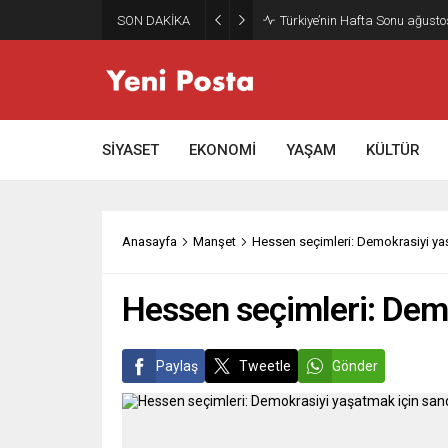
SON DAKİKA
Gazze’nin geleceği: Teknokrati
SİYASET
EKONOMİ
YAŞAM
KÜLTÜR
Anasayfa
Manşet
Hessen seçimleri: Demokrasiyi ya
Hessen seçimleri: Demo
Paylaş
Tweetle
Gönder