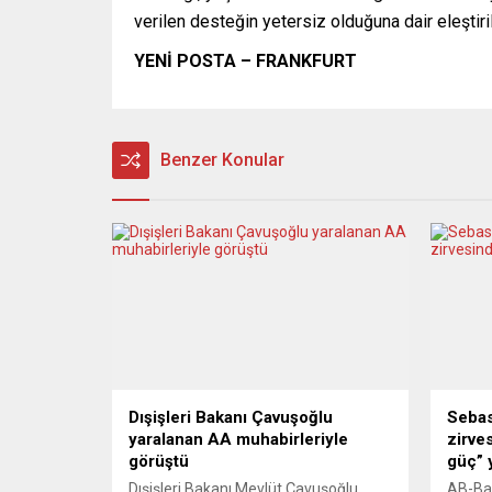
verilen desteğin yetersiz olduğuna dair eleştiril
YENİ POSTA – FRANKFURT
Benzer Konular
Dışişleri Bakanı Çavuşoğlu
Sebas
yaralanan AA muhabirleriyle
zirve
görüştü
güç”
Dışişleri Bakanı Mevlüt Çavuşoğlu,
AB-Bat