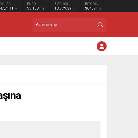
DOLAR
EURO
BIST 100
BITCOIN
47,7111
55,1881
13.779,39
$64871
aşına