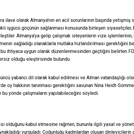
ra ilave olarak Almanya’nın en acil sorunlarının başında yetişmiş iş
likli işgücü göçünün sağlanması konusunda birleşen siyasetçiler,
eştiler. Almanya’ya gelip çalışmak isteyenlerin vize işlemlerinin,
eşmenin sağladığı olanaklarla mutlaka hızlandırılması gerektiğini bel
bu ihtiyaca uygun olarak düzenlenmesinden geçtiğini belirten FD
ersiz olduğu eleştirisinde bulundu.
 üçüncü yabancı dil olarak kabul edilmesi ve Alman vatandaşlığı ol
e oy hakkının tanınması gerektiğini savunan Nina Heidt-Sommer,
bu yönde çalışmaların yapılabileceğini söyledi.
kesi olduğunu kabul etmesine rağmen, bununla ilgili yasal ve yöne
ynakladığı vurguladı. Çoğunluğu kadınlardan oluşan dinleyicilerin