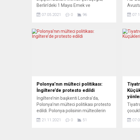
Berlin’deki 1 Mayıs Emek ve
Avustu
Dayanışma gününde gösterileri takip
bölgey
07.05.2021
0
96
07.1
ederken yaralanan AA muhabirleri
durum
Erbil Başay ve Cüneyt Karadağ’a
Türkiy
geçmiş olsun dileğinde bulundu.
artacağ
Berlin’deki temaslarını sürdüren
(AB), 
Çavuşoğlu kaldığı otelde AA
Balkan
muhabirleri Erbil Başay ve Cüneyt
Hersek
Karadağ’la da görüştü. Çavuşoğlu
Makedo
polisin Erbil Başay’a yumruk attığı
tam üy
görüntüleri izlediğini belirterek,...
olduğun
Polonya’nın mülteci politikası:
Tiyat
İngiltere’de protesto edildi
Küçük
yönle
İngiltere’nin başkenti Londra’da,
Polonya’nın mülteci politikası protesto
Tiyatr
edildi. Polonya polisinin mültecilerin
çocukl
ülkeye girişlerini engellemek için göz
gerçek
21.11.2021
0
51
07.0
yaşartıcı gaz kullandığı ve şiddet
Çocuk 
uyguladığı yönündeki haberlerin
çalışıy
ardından ırkçılık karşıtları ve insan
sanat 