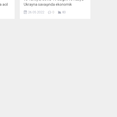
a acil
Ukrayna savaşında ekonomik
r. AB
diyaloğun önemini vurguladı. AB
26.05.2022
0
83
der
ülkeleri, AB Komisyonu, Avrupa
ejik
Merkez Bankası (ECB) ile Arnavutluk,
enerji
Bosna-Hersek, Kosova, Karadağ,
eyen,
Kuzey Makedonya, Sırbistan ve
Türkiye’den yetkililer arasında
ji
gerçekleştirilen yıllık “Ekonomik ve
Mali Diyalog” toplantısının ardından
rını
ortak sonuç bildirgesi yayımlandı.
Covid-19...