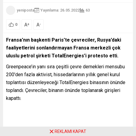
yeniposta
Yayınlama: 26.05.2022
63
A
A
+
-
0
Fransa’nın başkenti Paris’te çevreciler, Rusya’daki
faaliyetlerini sonlandırmayan Fransa merkezli çok
uluslu petrol şirketi TotalEnergies’i protesto etti.
Greenpeace’in yanı sıra çeşitli çevre dernekleri mensubu
200’den fazla aktivist, hissedarlarının yıllık genel kurul
toplantısı düzenleyeceği TotalEnergies binasının önünde
toplandı. Çevreciler, binanın önünde toplanarak girişleri
kapattı.
Şirketin Rusya’daki faaliyetlerini sonlandırarak ülkeden
çekilmesini isteyen eylemciler, şirketin çevre politikalarını
da protesto etti.
REKLAMI KAPAT