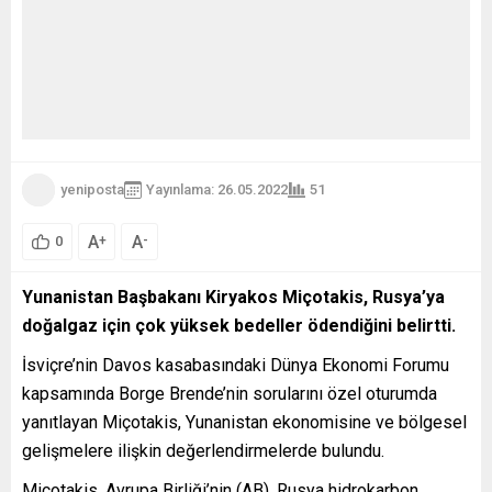
yeniposta
Yayınlama: 26.05.2022
51
A
A
+
-
0
Yunanistan Başbakanı Kiryakos Miçotakis, Rusya’ya
doğalgaz için çok yüksek bedeller ödendiğini belirtti.
İsviçre’nin Davos kasabasındaki Dünya Ekonomi Forumu
kapsamında Borge Brende’nin sorularını özel oturumda
yanıtlayan Miçotakis, Yunanistan ekonomisine ve bölgesel
gelişmelere ilişkin değerlendirmelerde bulundu.
Miçotakis, Avrupa Birliği’nin (AB), Rusya hidrokarbon