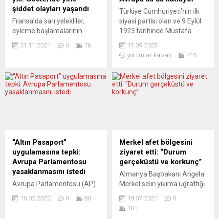
şiddet olayları yaşandı
Türkiye Cumhuriyeti’nin ilk
Fransa’da sarı yelekliler,
siyasi partisi olan ve 9 Eylül
eyleme başlamalarının
1923 tarihinde Mustafa
üçüncü yılında
Kemal Atatürk liderliğinde
21.11.2021
0
76
11.09.2023
Cumhurbaşkanı Emmanuel
kurulan Cumhuriyet Halk
yorumlar kapalı
716
Macron yönetiminin
Partisi (CHP), 100. yaşını
politikalarını protesto etmek
Avrupa’da da çeşitli
için ülke genelinde sokağa
etkinliklerle kutluyor. CHP’nin
çıkarken, başkent Paris’teki
Almanya’daki yurtdışı
gösteride şiddet olayları
örgütlenmeleri arasında yer
çıktı. Başkent Paris’te
alan Nürnberg CHP Birliği
Ekonomi Bakanlığının
tarafından düzenlenen
yanındaki meydanda
coşkulu kutlamada Birlik
toplanan binlerce sarı yelekli
Başkanı Funda Yurt
“Altın Pasaport”
Merkel afet bölgesini
eylemci, Victor et Helene
Avrupa’da da kutlamaların
uygulamasına tepki:
ziyaret etti: “Durum
Basch Meydanı’na yürüdü.
gururunu yaşadıklarını...
Avrupa Parlamentosu
gerçeküstü ve korkunç”
Polis yürüyüş sırasında
yasaklanmasını istedi
Almanya Başbakanı Angela
birçok kez kordon
Avrupa Parlamentosu (AP)
Merkel selin yıkıma uğrattığı
oluşturarak eylemcilerin...
milletvekilleri, bazı Avrupa
afet bölgesi Ahrweiler’i
16.02.2022
0
80
19.07.2021
0
Birliği (AB) ülkelerinin
ziyaret etti. Merkel burada
101
”yatırım karşılığı vatandaşlık”
yaptığı konuşmada,