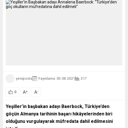
yeniposta
Yayınlama: 05.08.2021
317
A
A
+
-
0
Yeşiller’in başbakan adayı Baerbock, Türkiye’den
göçün Almanya tarihinin başarı hikâyelerinden biri
olduğunu vurgulayarak müfredata dahil edilmesini