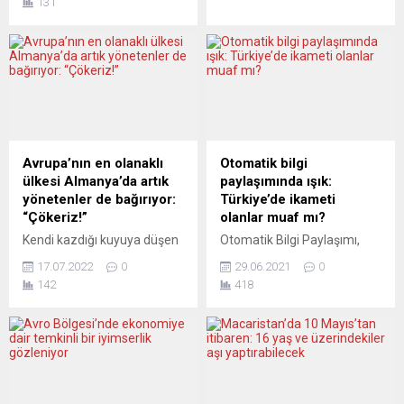
131
meydana gelen sel
suçlandı. MA35 ise telefon
felaketinin mağdurları için
hatlarına aşırı yüklenme
yardım kampanyası başlattı.
olduğunu ve e-posta
DİTİB’ten yapılan yazılı
kutusunun da dolup
açıklamada, son günlerde
taştığına işaret ediyor. Uzun
Orta ve Batı Karadeniz’de
yıllardan bu yana
büyük sel felaketi
memurlarının telefonlara
yaşandığına işaret edilerek,
çıkmaması ve başvuruların
sel mağdurlarının acı ve
gecikmesi nedeniyle şikayet
Avrupa’nın en olanaklı
Otomatik bilgi
üzüntülerinin paylaşılması
yağmuruna tutulan MA35
ülkesi Almanya’da artık
paylaşımında ışık:
amacıyla Almanya
bu kez de Avusturya
yönetenler de bağırıyor:
Türkiye’de ikameti
genelinde başlatılan bağış
basınında adı gizli tutulan
“Çökeriz!”
olanlar muaf mı?
kampanyasına...
bir...
Kendi kazdığı kuyuya düşen
Otomatik Bilgi Paylaşımı,
kim? Uzun bir süre
Türkiye’nin de
17.07.2022
0
29.06.2021
0
Rusya’nın Ukrayna’ya askeri
onaylamasıyla yürürlükte.
142
418
müdahalesi, “Putin rejimi
Hollanda’da ne olacak?
kendi kazdığı kuyuya
Hollanda’da yaşayan ama
düşüyor” diye
Türkiye’de mal varlığı
özetlenebilecek şekilde
olanların durumu nasıl
değerlendirildi. Gerçekten
değerlendirilecek? Hukuken
öyle mi? Batı siyaset sınıfı ve
kimler ve hangi mal varlığı
siyaset uzmanları, sistem
değerleri bu düzenleme