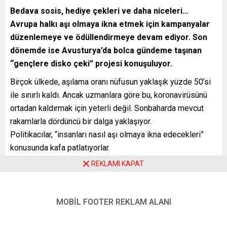
Bedava sosis, hediye çekleri ve daha niceleri…
Avrupa halkı aşı olmaya ikna etmek için kampanyalar
düzenlemeye ve ödüllendirmeye devam ediyor. Son
dönemde ise Avusturya’da bolca gündeme taşınan
“gençlere disko çeki” projesi konuşuluyor.
Birçok ülkede, aşılama oranı nüfusun yaklaşık yüzde 50’si
ile sınırlı kaldı. Ancak uzmanlara göre bu, koronavirüsünü
ortadan kaldırmak için yeterli değil. Sonbaharda mevcut
rakamlarla dördüncü bir dalga yaklaşıyor.
Politikacılar, “insanları nasıl aşı olmaya ikna edecekleri”
konusunda kafa patlatıyorlar.
REKLAMI KAPAT
Almanya’nın Thüringen eyaletinde, aşıya teşvik için
gerçekleştirilen ücretsiz bir sosis kampanyası ile
aşılamada artış yaşanması bu tarz tekliflerin başarısını
MOBİL FOOTER REKLAM ALANI
açıkça ortaya koydu. Günde 140 kişi yerine aniden 250 kişi
aşı merkezine geldi.