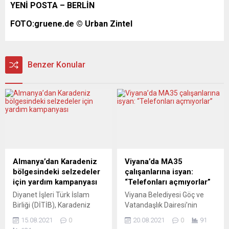
YENİ POSTA – BERLİN
FOTO:gruene.de ©️ Urban Zintel
Benzer Konular
Almanya’dan Karadeniz
Viyana’da MA35
bölgesindeki selzedeler
çalışanlarına isyan:
için yardım kampanyası
“Telefonları açmıyorlar”
Diyanet İşleri Türk İslam
Viyana Belediyesi Göç ve
Birliği (DİTİB), Karadeniz
Vatandaşlık Dairesi’nin
bölgesinde Kastamonu,
(MA35) çalışanları
15.08.2021
0
20.08.2021
0
91
Bartın ve Sinop şehirlerinde
telefonlara bakmamakla