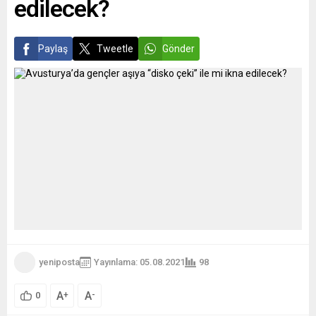
edilecek?
BioNTech ve Pfizer
şirketlerinin, geliştirdikleri
Covid-19...
Paylaş
Tweetle
Gönder
yeniposta
Yayınlama: 05.08.2021
98
A
A
+
-
0