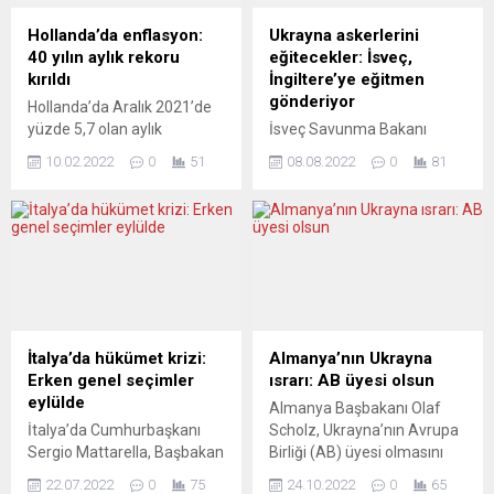
Hollanda’da enflasyon:
Ukrayna askerlerini
40 yılın aylık rekoru
eğitecekler: İsveç,
kırıldı
İngiltere’ye eğitmen
gönderiyor
Hollanda’da Aralık 2021’de
yüzde 5,7 olan aylık
İsveç Savunma Bakanı
enflasyon, enerji ve gıda
Peter Hultqvist, ülkesinin,
10.02.2022
0
51
08.08.2022
0
81
fiyatlarının artmasıyla
Ukrayna Silahlı Kuvvetlerine
ocakta yüzde 6,4’e çıkarak
askeri eğitim vermek üzere
rekor kırmaya devam ediyor.
İngiltere’ye eğitmenler
Hollanda İstatistik Kurumu
yollayacağını bildirdi. Peter
(CBS), fiyat artışlarına ilişkin
Hultqvist, yaptığı
ocak ayı verilerini açıkladı.
açıklamada, 120 askeri
Buna göre, Aralık 2021’de
eğitmenden 60’ının 12
yüzde 5,7 olan aylık
Ağustos’ta Ukraynalı
enflasyon, ocakta yüzde
askerleri eğitmek için
İtalya’da hükümet krizi:
Almanya’nın Ukrayna
6,4’e yükseldi. Söz konusu
İngiltere’ye gönderileceğini
Erken genel seçimler
ısrarı: AB üyesi olsun
rakam, “1982’den...
duyurdu. Eğitim programının
eylülde
Almanya Başbakanı Olaf
31 Aralık’a kadar süreceğini
İtalya’da Cumhurbaşkanı
Scholz, Ukrayna’nın Avrupa
söyleyen Hultqvist, “Dış
Sergio Mattarella, Başbakan
Birliği (AB) üyesi olmasını
dünyanın, ülkenin egemenlik
Mario Draghi’nin istifasıyla
istediklerini söyledi.
ve kendi kaderini tayin...
22.07.2022
0
75
24.10.2022
0
65