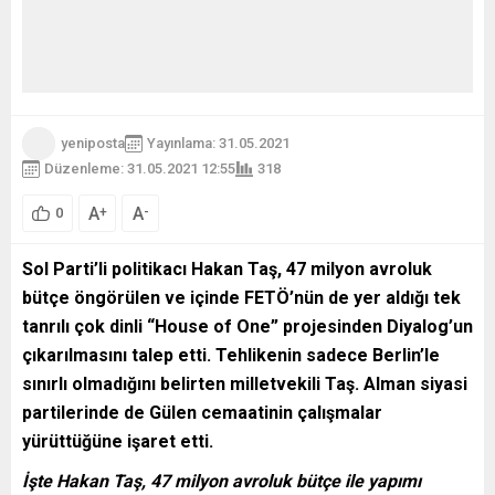
yeniposta
Yayınlama: 31.05.2021
Düzenleme: 31.05.2021 12:55
318
A
A
+
-
0
Sol Parti’li politikacı Hakan Taş, 47 milyon avroluk
bütçe öngörülen ve içinde FETÖ’nün de yer aldığı tek
tanrılı çok dinli “House of One” projesinden Diyalog’un
çıkarılmasını talep etti. Tehlikenin sadece Berlin’le
sınırlı olmadığını belirten milletvekili Taş. Alman siyasi
partilerinde de Gülen cemaatinin çalışmalar
yürüttüğüne işaret etti.
İşte Hakan Taş, 47 milyon avroluk bütçe ile yapımı