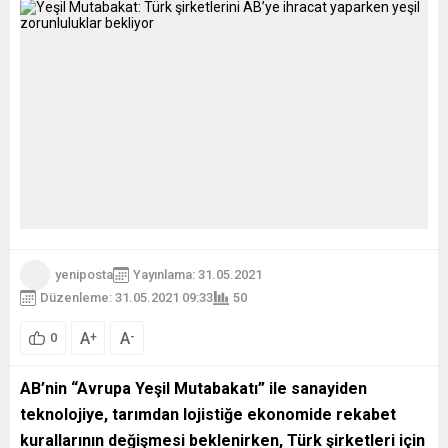
yeniposta
Yayınlama: 31.05.2021
Düzenleme: 31.05.2021 09:33
50
A
A
+
-
0
AB’nin “Avrupa Yeşil Mutabakatı” ile sanayiden
teknolojiye, tarımdan lojistiğe ekonomide rekabet
kurallarının değişmesi beklenirken, Türk şirketleri için