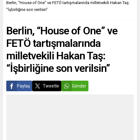
yaptığı araştırmaya göre,
Todenhöfer, sosyal medya
Berlin, “House of One” ve FETÖ tartışmalarında milletvekili Hakan Taş:
Almanya’da şirketlerin
hesabından yaptığı
“İşbirliğine son verilsin”
yüzde 67’si nitelikli çalışan
açıklamada, “Şimdi Cem
bulma sıkıntısından endişeli.
Özdemir gibi bazı Alman
Berlin, “House of One” ve
Geçen yıl söz konusu oran
siyasetçiler, antisemitizmin
yüzde 39 olurken,
Müslümanların icadı olduğu
FETÖ tartışmalarında
şirketlerin...
algısını yaratıyor ancak
soykırımda...
milletvekili Hakan Taş:
“İşbirliğine son verilsin”
Paylaş
Tweetle
Gönder