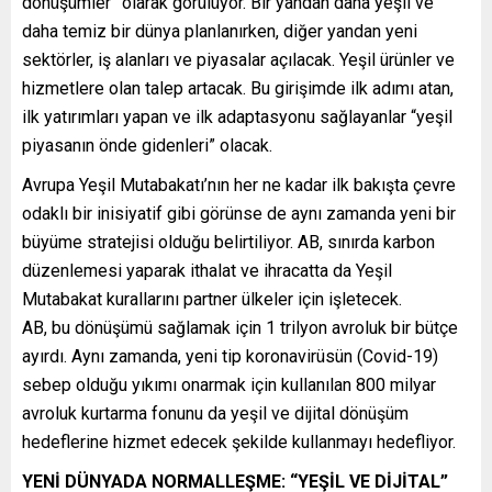
dönüşümler” olarak görülüyor. Bir yandan daha yeşil ve
daha temiz bir dünya planlanırken, diğer yandan yeni
sektörler, iş alanları ve piyasalar açılacak. Yeşil ürünler ve
hizmetlere olan talep artacak. Bu girişimde ilk adımı atan,
ilk yatırımları yapan ve ilk adaptasyonu sağlayanlar “yeşil
piyasanın önde gidenleri” olacak.
Avrupa Yeşil Mutabakatı’nın her ne kadar ilk bakışta çevre
odaklı bir inisiyatif gibi görünse de aynı zamanda yeni bir
büyüme stratejisi olduğu belirtiliyor. AB, sınırda karbon
düzenlemesi yaparak ithalat ve ihracatta da Yeşil
Mutabakat kurallarını partner ülkeler için işletecek.
AB, bu dönüşümü sağlamak için 1 trilyon avroluk bir bütçe
ayırdı. Aynı zamanda, yeni tip koronavirüsün (Covid-19)
sebep olduğu yıkımı onarmak için kullanılan 800 milyar
avroluk kurtarma fonunu da yeşil ve dijital dönüşüm
hedeflerine hizmet edecek şekilde kullanmayı hedefliyor.
YENİ DÜNYADA NORMALLEŞME: “YEŞİL VE DİJİTAL”