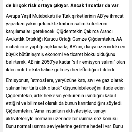
de birçok risk ortaya çıkıyor. Ancak fırsatlar da var.
Avrupa Yeşil Mutabakatı ile Türk şirketlerinin AB’ye ihracat
yaparken yakın gelecekte karbon salım kriterlerini
karşılamaları gerekecek. Çiğdemtekin Çakırca Arancı
Avukatlık Ortaklığı Kurucu Ortağı Gamze Çiğdemtekin, AA
muhabirine yaptığı açıklamada, AB’nin, dünya üzerindeki en
büyük bütünleşmiş ekonomi ve ticaret bloku olduğunu
belirterek, AB’nin 2050’ye kadar “sıfır emisyon salımı” olan
iklim nötr bir kıta haline gelmeyi hedeflediğini bildirdi.
Emisyonun, “atmosfere, yeryüzüne katı, sıvı ve gaz olarak
salınan her türlü atık olarak” düşünülebileceğini ifade eden
Çiğdemtekin, artık herkesin yerkürenin ısındığını kabul
ettiğini ve bilimsel olarak da bunun kanıtlandığını söyledi.
Çiğdemtekin, “Ama insanların aktivitesiyle, sanayi
aktiviteleriyle normalin üzerinde bir ısınma söz konusu.
Bunu normal ısınma seviyelerine getirme hedefi var. Bunu