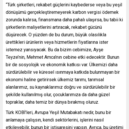
“Türk şirketleri, rekabet güçlerini kaybederse veya bu yeşil
dönüşümü gerçekleştiremeyerek karbon vergisi ödemek
zorunda kalırsa, finansmana daha pahalı ulaşırsa, bu tabii ki
şirketlerin maliyetlerini artıracak, rekabet gücünü
düşürecek. O yüzden de bu durum, büyük olasılıkla
ürettikleri ürünlerin veya hizmetlerin fiyatlarına ister
istemez yansıyacak. Bu da bizim cebimize, Ayşe
Teyze’nin, Mehmet Amca’nın cebine etki edecektir. Bunun
bir de sosyolojik ve ekonomik katkısı var. Ülkemizi daha
sürdürülebilir ve küresel ısınmaya katkıda bulunmayan bir
ekonomi haline getirirsek ülkemiz tarımı, tarımsal
alanlarımız, su kaynaklarımız doğru ve sürdürülebilir bir
şekilde kullanılmış olur, çocuklarımıza da daha güzel
topraklar, daha temiz bir dünya bırakmış oluruz.
Türk KOBİ’leri, Avrupa Yeşil Mutabakatı nedir, bunu bir
anlamaya çalışsın, kendi sektörlerini, işlerini nasıl
etkileyebilir, bunun bir istişaresini yapsın. Ayrıca, bu üretimi