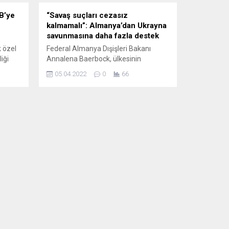
AB’ye
“Savaş suçları cezasız
kalmamalı”: Almanya’dan Ukrayna
savunmasına daha fazla destek
 özel
Federal Almanya Dışişleri Bakanı
iği
Annalena Baerbock, ülkesinin
upa
Ukrayna’nın savunması için sunduğu
05.04.2022
0
66
aşıyor.
desteği artıracağını söyledi. Alman
lemekle
Dışişleri Bakanı, Ukrayna’da yaklaşık 6
aşkanı
haftadan beri her gün suçsuz
nü
insanların öldüğünü belirterek,
la olan
Buça’da savunmasız, elleri arkadan
bağlı öldürülen ve yol kenarına
bırakılan insanların görüldüğünü,
tecavüzün de bir kez daha savaşın bir
aracı olduğunu...