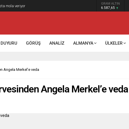
GRAM ALTIN
6.587,65
DUYURU
GÖRÜŞ
ANALİZ
ALMANYA
ÜLKELER
den Angela Merkel’e veda
zirvesinden Angela Merkel’e veda