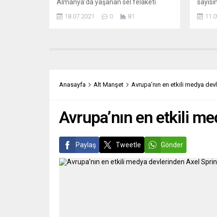
Almanya’da yaşanan sel felaketi
sayısı
nedeniyle Almanya Alevi Birlikleri
olduğu
18.07.2021
0
81
11.0
Federasyonu (AABF) bir yardım
Mültec
kampanyası başlattı. Konuya ilişkin bir
(BMMY
basın açıklaması yapan AABF
Şubat-
yönetimi “Yaşanan doğal afet
498 bi
nedeniyle etkilenen bir cemevimiz ya
komşu 
da canlarımız varsa lütfen bize iletin”
göre, 
dendi. AABF’nin basın açıklaması
fazlas
Anasayfa
Alt Manşet
Avrupa’nın en etkili medya dev
şöyle: “Almanya artık sadece
1...
yaşadığımız bir ülke değil, bizlerin
yeni...
Avrupa’nın en etkili me
Paylaş
Tweetle
Gönder