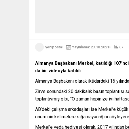
yeniposta
Yayınlama: 23.10.2021
67
Almanya Başbakanı Merkel, katıldığı 107’n
da bir videoyla katıldı.
Almanya Başbakanı olarak iktidardaki 16 yılında
Zirve sonundaki 20 dakikalık basın toplantısı s
toplantıymış gibi, “O zaman hepinize iyi haftas
AB’deki çalışma arkadaşları ise Merkel’e küçük 
öneminin kelimelere sığamayacağını söyleyerek,
Merkel’e veda hediyesi olarak, 2017 yılından be