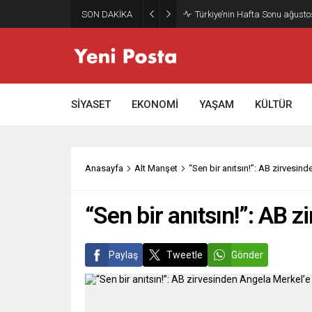
SON DAKİKA
SİYASET
EKONOMİ
YAŞAM
KÜLTÜR
Anasayfa
Alt Manşet
“Sen bir anıtsın!”: AB zirvesin
“Sen bir anıtsın!”: AB 
Paylaş
Tweetle
Gönder