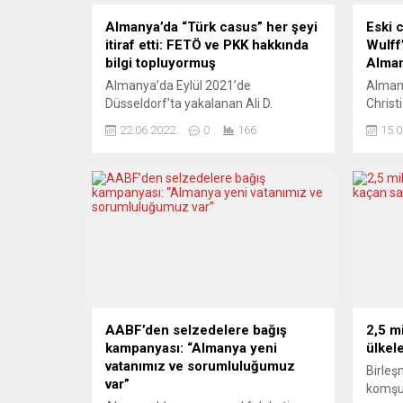
Almanya’da “Türk casus” her şeyi
Eski 
itiraf etti: FETÖ ve PKK hakkında
Wulff
bilgi topluyormuş
Alman
Almanya’da Eylül 2021’de
Alman
Düsseldorf’ta yakalanan Ali D.
Christ
adındaki muhbir mahkemede elindeki
2010’d
22.06.2022
0
166
15.0
bilgileri açıklamaya hazır olduğunu
Almany
bildirdi. Filmlere konu olabilecek bir
kulland
polis operasyonu ile yakayı ele veren
konuşm
Ali D., medyada yayımlanan haberlere
şekild
göre, Türk istihbaratına FETÖ ve PKK
değişt
hakkında bilgileri derleyip
ile Al
göndermekle görevlendirildiğini itiraf
imzala
etti. Almanya’da Federal Savcılığın,
yıldönü
Türkiye vatandaşı Ali...
Bahatti
AABF’den selzedelere bağış
2,5 m
kampanyası: “Almanya yeni
ülkele
vatanımız ve sorumluluğumuz
Birleş
var”
komşu 