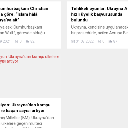
cumhurbaşkanı Christian
Tehlikeli oyunlar: Ukrayna 
’a göre, “İslam hâlâ
hızlı üyelik başvurusunda
ya’ya ait”
bulundu
ya eski Cumhurbaşkanı
Ukrayna, kendisine uygulanacak
ian Wulff, görevde olduğu
bir prosedürle, acilen Avrupa Birl
aki bir konuşmasında “İslam da
üyesi olmayı istiyor. Ancak Avr
9.2021
0
82
01.03.2022
0
87
a’ya aittir” ifadesini isteyerek
medyası bu talebe temkinli yakl
ığını anlattı. Wulff, bugün de bir
Siyaset sınıfı ise gelişmeleri iz
a gerçekleştirse bunu aynı
yetiniyor. Avrupa Komisyonu B
e yapacağını ve tek kelimeyi
Ursula von der Leyen, pazar gü
irmeyeceğini kaydetti. Türkiye
yapılan bir mülakatta Ukrayna’y
manya arasında 1961’de
özel ilişkilere vurgu yapmıştı:
nan “İş Gücü Anlaşması”nın
“Zamanla gerçekten bize ait
mü vesilesiyle, iş insanları
olduklarını gösterdiler,...
n Kaya ve Ali...
ilyon: Ukrayna’dan komşu
re kaçan sayısı artıyor
miş Milletler (BM), Ukrayna’dan
ülkelere geçen mülteci