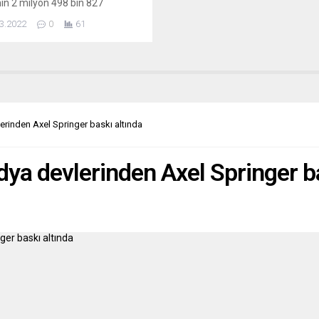
nın 2 milyon 498 bin 827
nu duyurdu. Birleşmiş Milletler
3.2022
0
61
iler Yüksek Komiserliğinden
K) yapılan açıklamada, 24
10 Mart tarihlerinde 2 milyon
n 827 Ukraynalı mültecinin
ülkelere geçtiği bildirildi. Buna
Ukraynalı mültecilerin yarısından
ı Polonya’ya geçti. Polonya’ya
lerinden Axel Springer baskı altında
dya devlerinden Axel Springer b