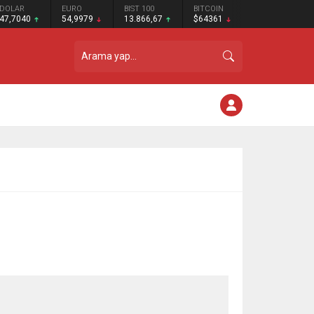
DOLAR
EURO
BIST 100
BITCOIN
47,7040
54,9979
13.866,67
$64361