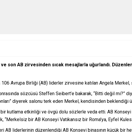
ci ve son AB zirvesinden sıcak mesajlarla uğurlandı. Düze
 106 Avrupa Birliği (AB) liderler zirvesine katılan Angela Merkel,
onrasında sözcüsü Steffen Seibert’e bakarak, “Bitti değil mi?” diy
onları” diyerek salonu terk eden Merkel, kendisinden beklendiği 
bir kutlama etkinliği ve övgü dolu sözlerle veda etti. AB Konseyi
 “Merkelsiz bir AB Konseyi Vatikansız bir Roma’ya, Eyfel Kulesiz 
ri AB liderlerinin düzenlendiği AB Konseyi binasının küçük bir he