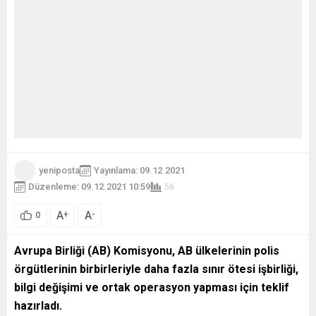
yeniposta
Yayınlama: 09.12.2021
Düzenleme: 09.12.2021 10:59
56
A
A
+
-
0
Avrupa Birliği (AB) Komisyonu, AB ülkelerinin polis
örgütlerinin birbirleriyle daha fazla sınır ötesi işbirliği,
bilgi değişimi ve ortak operasyon yapması için teklif
hazırladı.