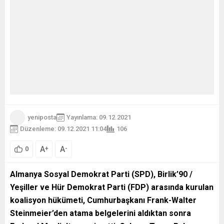
yeniposta
Yayınlama: 09.12.2021
Düzenleme: 09.12.2021 11:04
106
A
A
+
-
0
Almanya Sosyal Demokrat Parti (SPD), Birlik’90 /
Yeşiller ve Hür Demokrat Parti (FDP) arasında kurulan
koalisyon hükümeti, Cumhurbaşkanı Frank-Walter
Steinmeier’den atama belgelerini aldıktan sonra