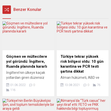
Benzer Konular
Göçmen ve mültecilere
Türkiye tekrar yüksek
yol göründü: İngiltere,
risk bölgesi oldu: 10 gün
Ruanda planında kararlı
karantina ve PCR testi
şartına dikkat
İngiltere’nin ülkeye kaçak
yollardan giren düzensiz
Alman hükümeti, ABD ve
göçmen ve mültecileri 14
İsrail’le birlikte Türkiye’yi
01.06.2022
0
13.08.2021
0
76
Haziran’da Ruanda’ya
yüksek risk bölgesi olarak
116
göndermeye başlayacağı
sınıflandırdı. Alman
bildirildi. İngiltere İçişleri
hükümeti korona vakalarının
Bakanı Priti Patel, yaptığı
artış gösterdiği Türkiye, ABD,
açıklamada, Ruanda’yla
İsrail, Karadağ ve Vietnam’ı