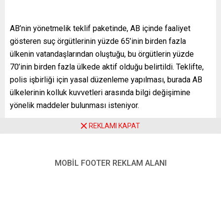
AB’nin yönetmelik teklif paketinde, AB içinde faaliyet
gösteren suç örgütlerinin yüzde 65’inin birden fazla
ülkenin vatandaşlarından oluştuğu, bu örgütlerin yüzde
70’inin birden fazla ülkede aktif olduğu belirtildi. Teklifte,
polis işbirliği için yasal düzenleme yapılması, burada AB
ülkelerinin kolluk kuvvetleri arasında bilgi değişimine
yönelik maddeler bulunması isteniyor.
Ayrıca operasyonel polis işbirliğinde özel olarak sıcak
REKLAMI KAPAT
takip ve sınır ötesi gözetlemeler gibi alanlarda teknik,
operasyonel ve yasal engellerin kaldırılması talep ediliyor.
MOBİL FOOTER REKLAM ALANI
Örneğin polisten kaçan bir aracın takip edilmesinde bir AB
ülkesinden diğerine geçildiğinde polislerin geçtikleri
ülkede takibe devam edip edemeyeceği, silahlarını
kullanıp kullanamayacağı veya geçtikleri ülkedeki
polislerle nasıl iletişim kuracaklarına dair yasal zemin