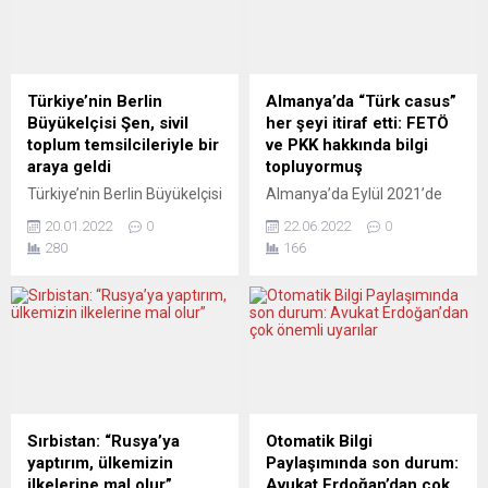
yapılan anlaşma
yüksek risk bölgesi listesine
kapsamında sınır dışı
dahil etti. Çok sayıda Türkiye
edileceklere bildirimde
kökenli göçmenin yaz tatil
bulunulduğunu duyurdu.
sonrası Almanya’ya dönüşü
Süreci geciktirmek için hâlâ
dikkate alınarak Türkiye’nin
Türkiye’nin Berlin
Almanya’da “Türk casus”
girişimlerin olacağını
yüksek risk bölgesi listesine
Büyükelçisi Şen, sivil
her şeyi itiraf etti: FETÖ
kaydeden Patel, Ruanda ile
salı akşamından itibaren...
toplum temsilcileriyle bir
ve PKK hakkında bilgi
varılan anlaşmanın insan
araya geldi
topluyormuş
kaçakçılarının iş modelini
Türkiye’nin Berlin Büyükelçisi
Almanya’da Eylül 2021’de
kırma stratejilerinin...
Ahmet Başar Şen,
Düsseldorf’ta yakalanan Ali
20.01.2022
0
22.06.2022
0
Almanya’da yaşayan Türk
D. adındaki muhbir
280
166
toplumunun 60 yıl içerisinde
mahkemede elindeki bilgileri
her alanda büyük ilerleme
açıklamaya hazır olduğunu
kaydettiğini söyledi. Aşağı
bildirdi. Filmlere konu
Saksonya eyaletine
olabilecek bir polis
gerçekleştirdiği resmi
operasyonu ile yakayı ele
ziyareti kapsamında,
veren Ali D., medyada
bölgede faaliyet gösteren
yayımlanan haberlere göre,
Türk sivil toplum kuruluşu
Türk istihbaratına FETÖ ve
temsilcileriyle bir araya
PKK hakkında bilgileri
Sırbistan: “Rusya’ya
Otomatik Bilgi
gelen Şen, “Yaşadığınız
derleyip göndermekle
yaptırım, ülkemizin
Paylaşımında son durum:
ülkede daha çok söz sahibi
görevlendirildiğini itiraf etti.
ilkelerine mal olur”
Avukat Erdoğan’dan çok