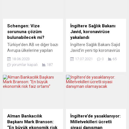
Schengen: Vize
İngiltere Sağlık Bakanı
sorununa çözüm
Javid, koronavirüse
bulunabilecek mi?
yakalandı
Türkiye’den AB ve diğer bazı
İngiltere Sağlık Bakanı Sajid
Avrupa ülkelerine yapılan
Javid’in yeni tip koronavirüs
vize başvuruları ile ilgili
(Covid-19) testi pozitif çıktı.
18.06.2023
17.07.2021
0
65
sıkıntılar devam ediyor. Peki
İngiltere Sağlık Bakanı Javid,
yorumlar kapalı
187
sıkıntıların nedeni ne, çözüm
Twitter’dan yaptığı
mümkün mü?Avrupa Birliği
paylaşımda, “Bu sabah
ülkelerine Türkiye
Covid-19 test sonucum
vatandaşlarının girişi için
pozitif çıktı. PCR sonucumu
gerekli olan Schengen vizesi
bekliyorum ama çok şükür ki
ile ilgili şikayetler geçen
aşılarımı oldum ve belirtiler
yıllardaki yaz aylarında
hafif” açıklamasında
olduğu gibi bu sene de
bulundu. Bakan Javid,
yoğunlaşırken, seçimlerin
henüz Covid-19 aşılarını
Alman Bankacılık
İngiltere’de yasaklanıyor:
ardından başvuru sayısının
yaptırmayanlara, aşı
Başkanı Mark Branson:
Milletvekilleri ücretli
artması...
olmaları çağrısında
“En büyük ekonomik risk
siyasi danışman