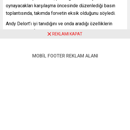
oynayacakları karşılaşma öncesinde düzenlediği basın
toplantısında, takımda forvetin eksik olduğunu söyledi.
Andy Delort’ı iyi tanıdığını ve onda aradığı özelliklerin
bulunduğunu ifade eden Galtier, Burak Yılmaz’a ilişkin,
REKLAMI KAPAT
“Burak Yılmaz hakkında birçok açıklama okudum. İyi bir
oyuncu benimle çalışmak istediğini söylemek için beni
aradığında ona olumlu cevap veririm” yorumunu yaptı.
MOBİL FOOTER REKLAM ALANI
YENİ POSTA – PARİS
FOTO: AA
Benzer Konular