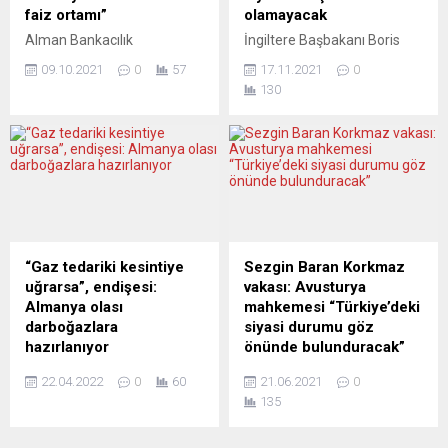
bulundu....
faiz ortamı”
olamayacak
Alman Bankacılık
İngiltere Başbakanı Boris
Düzenleme ve Denetleme
Johnson, lideri olduğu
09.10.2021
0
57
17.11.2021
0
Kurumu’nun (BaFin) yeni
Muhafazakâr Partiye
130
başkanı Mark Branson, en
yönelik tepkilerin ardından
büyük ekonomik riskin faiz
milletvekillerinin ücretli
ortamı ve etkileri olduğunu
siyasi danışmanlar veya
belirterek, finansal
lobiciler olarak görev
kurumların denetimine
almasını yasaklayan yasa
yönelik “daha hızlı ve sert”
önerisinde bulundu. Boris
bir yaklaşım göstereceklerini
Johnson, Avam Kamarası
açıkladı. BaFin Başkanı Mark
Başkanı Lindsay Hoyle’a
Branson, Alman ekonomi
yazdığı mektupta, yasa
“Gaz tedariki kesintiye
Sezgin Baran Korkmaz
gazetesi Handelsblatt’a
önerisinin ayrıntılarına yer
uğrarsa”, endişesi:
vakası: Avusturya
verdiği röportajda,
verdi. Mektupta Johnson,
Almanya olası
mahkemesi “Türkiye’deki
piyasalardaki balonlar
“kendi seçmenlerine karşı
darboğazlara
siyasi durumu göz
konusunda uyardı. İsviçreli
görevlerini ihmal eden ve
hazırlanıyor
önünde bulunduracak”
yatırım bankası...
başka çıkarlara...
Federal Almanya’nın enerji
Avusturya’da ABD’nin
22.04.2022
0
60
21.06.2021
0
piyasası düzenleyici
talebiyle gözaltına alınan
135
kurumunun
Sezgin Baran Korkmaz’ın
(Bundesnetzagentur-
kaderi mahkemenin elinde.