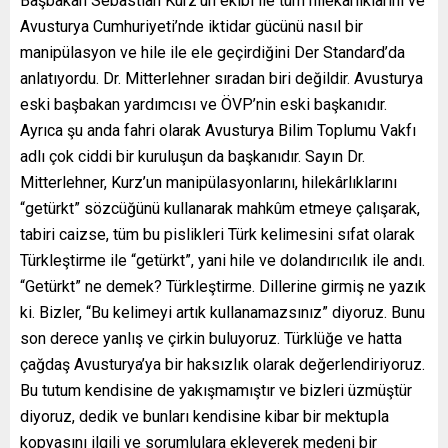
Başbakan Sebastian Kurz’un ekibi ile tüm hilekârlıklarını ve
Avusturya Cumhuriyeti’nde iktidar gücünü nasıl bir
manipülasyon ve hile ile ele geçirdiğini Der Standard’da
anlatıyordu. Dr. Mitterlehner sıradan biri değildir. Avusturya
eski başbakan yardımcısı ve ÖVP’nin eski başkanıdır.
Ayrıca şu anda fahri olarak Avusturya Bilim Toplumu Vakfı
adlı çok ciddi bir kuruluşun da başkanıdır. Sayın Dr.
Mitterlehner, Kurz’un manipülasyonlarını, hilekârlıklarını
“getürkt” sözcüğünü kullanarak mahkûm etmeye çalışarak,
tabiri caizse, tüm bu pislikleri Türk kelimesini sıfat olarak
Türkleştirme ile “getürkt”, yani hile ve dolandırıcılık ile andı.
“Getürkt” ne demek? Türkleştirme. Dillerine girmiş ne yazık
ki. Bizler, “Bu kelimeyi artık kullanamazsınız” diyoruz. Bunu
son derece yanlış ve çirkin buluyoruz. Türklüğe ve hatta
çağdaş Avusturya’ya bir haksızlık olarak değerlendiriyoruz.
Bu tutum kendisine de yakışmamıştır ve bizleri üzmüştür
diyoruz, dedik ve bunları kendisine kibar bir mektupla
kopyasını ilgili ve sorumlulara ekleyerek medeni bir