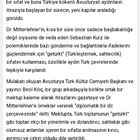
bir sıfat ve buna Türkiye kökenli Avusturyalı aydınların
itirazıyla başlayan bir sürecin, yeni kapılar araladığı
görüldü.
Dr. Mitterlehner’in, kısa bir süre önce sadece başbakanlığa
değil siyasete de veda eden Sebastian Kurz ile
polemiklerinde bazı gönderme ve bağlantılarla ifadelerini
güçlendirmek için “getürkt” (Türkleştirmek, sahtecilik)
sıfatını kullanması, özellikle aydın Türk çevrelerinde
tepkiyle karşılandı.
Mülakatı okuyan Avusturya Türk Kültür Cemiyeti Başkanı ve
yayıncı Birol Kılıç, bir grup arkadaşıyla birlikte ortak bir
mektup kaleme alarak itirazlarını gazeteye ve Dr.
Mitterlehner’e örnekler vererek “diplomatik bir dil
çerçevesinde” iletti. Mektupta, Türk toplumunun “getürkt”
gibi toptan ırkçı bir yönelimle ve dolandırıcı, sahtekâr gibi
olumsuz anlamlar içeren bir sıfatla anılmasının kırıcı,
ayrımcı ve çirkin olduğu dile getirildi.