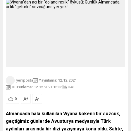
yeniposta
Yayınlama: 12.12.2021
Düzenleme: 12.12.2021 15:36
348
A
A
+
-
0
Almancada hâlâ kullanılan Viyana kökenli bir sözcük,
geçtiğimiz günlerde Avusturya medyasıyla Türk
aydınları arasında bir dizi yazışmaya konu oldu. Sahte,