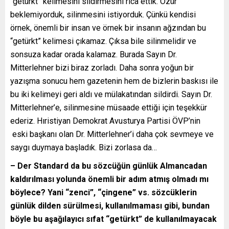
“getürkt” kelimesini sildirmesini rica ettik. Özür
beklemiyorduk, silinmesini istiyorduk. Çünkü kendisi
örnek, önemli bir insan ve örnek bir insanın ağzından bu
“getürkt” kelimesi çıkamaz. Çıksa bile silinmelidir ve
sonsuza kadar orada kalamaz. Burada Sayın Dr.
Mitterlehner bizi biraz zorladı. Daha sonra yoğun bir
yazışma sonucu hem gazetenin hem de bizlerin baskısı ile
bu iki kelimeyi geri aldı ve mülakatından sildirdi. Sayın Dr.
Mitterlehner’e, silinmesine müsaade ettiği için teşekkür
ederiz. Hıristiyan Demokrat Avusturya Partisi ÖVP’nin
eski başkanı olan Dr. Mitterlehner’i daha çok sevmeye ve
saygı duymaya başladık. Bizi zorlasa da…
– Der Standard da bu sözcüğün günlük Almancadan
kaldırılması yolunda önemli bir adım atmış olmadı mı
böylece? Yani “zenci”, “çingene” vs. sözcüklerin
günlük dilden sürülmesi, kullanılmaması gibi, bundan
böyle bu aşağılayıcı sıfat “getürkt” de kullanılmayacak