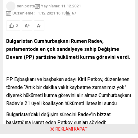
yeniposta
Yayınlama: 11.12.2021
Düzenleme: 11.12.2021 16:13
67
A
A
+
-
0
Bulgaristan Cumhurbaşkanı Rumen Radev,
parlamentoda en çok sandalyeye sahip Değişime
Devam (PP) partisine hükümeti kurma görevini verdi.
PP Eşbaşkanı ve başbakan adayı Kiril Petkov, düzenlenen
törende “Artık bir dakika vakit kaybetme zamanımız yok”
diyerek hükümeti kurma görevini alır almaz Cumhurbaşkanı
Radev’e 21 üyeli koalisyon hükümeti listesini sundu.
Bulgaristan’daki değişim sürecini Radev’in bizzat
başlattığına işaret eden Petkov şunları söyledi:
REKLAMI KAPAT
“Artık işimizi bitirme zamanı geldi. (Komünizm dönemi