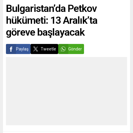
Bulgaristan’da Petkov
yaptığı paylaşımda, Alman
çıktı. Bavyera Eyalet
polisinin kendisini ve iki üst
Meclisi’nde neonazi terör
hükümeti: 13 Aralık’ta
düzey Avrupalı diplomatı...
hücresi NSU cinayetlerini
araştırmak...
göreve başlayacak
Paylaş
Tweetle
Gönder