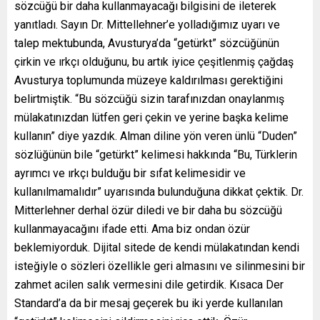
sözcüğü bir daha kullanmayacağı bilgisini de ileterek
yanıtladı. Sayın Dr. Mittellehner’e yolladığımız uyarı ve
talep mektubunda, Avusturya’da “getürkt” sözcüğünün
çirkin ve ırkçı olduğunu, bu artık iyice çeşitlenmiş çağdaş
Avusturya toplumunda müzeye kaldırılması gerektiğini
belirtmiştik. “Bu sözcüğü sizin tarafınızdan onaylanmış
mülakatınızdan lütfen geri çekin ve yerine başka kelime
kullanın” diye yazdık. Alman diline yön veren ünlü “Duden”
sözlüğünün bile “getürkt” kelimesi hakkında “Bu, Türklerin
ayrımcı ve ırkçı bulduğu bir sıfat kelimesidir ve
kullanılmamalıdır” uyarısında bulunduğuna dikkat çektik. Dr.
Mitterlehner derhal özür diledi ve bir daha bu sözcüğü
kullanmayacağını ifade etti. Ama biz ondan özür
beklemiyorduk. Dijital sitede de kendi mülakatından kendi
isteğiyle o sözleri özellikle geri almasını ve silinmesini bir
zahmet acilen salık vermesini dile getirdik. Kısaca Der
Standard’a da bir mesaj geçerek bu iki yerde kullanılan