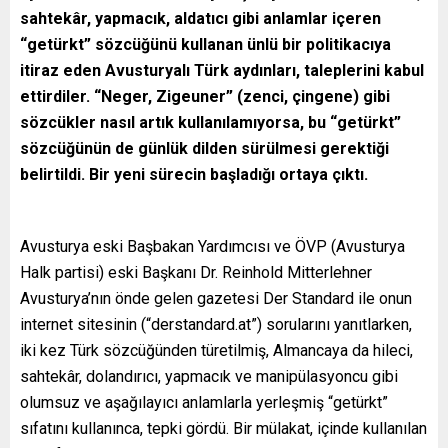
sahtekâr, yapmacık, aldatıcı gibi anlamlar içeren
“getürkt” sözcüğünü kullanan ünlü bir politikacıya
itiraz eden Avusturyalı Türk aydınları, taleplerini kabul
ettirdiler. “Neger, Zigeuner” (zenci, çingene) gibi
sözcükler nasıl artık kullanılamıyorsa, bu “getürkt”
sözcüğünün de günlük dilden sürülmesi gerektiği
belirtildi. Bir yeni sürecin başladığı ortaya çıktı.
Avusturya eski Başbakan Yardımcısı ve ÖVP (Avusturya
Halk partisi) eski Başkanı Dr. Reinhold Mitterlehner
Avusturya’nın önde gelen gazetesi Der Standard ile onun
internet sitesinin (“derstandard.at”) sorularını yanıtlarken,
iki kez Türk sözcüğünden türetilmiş, Almancaya da hileci,
sahtekâr, dolandırıcı, yapmacık ve manipülasyoncu gibi
olumsuz ve aşağılayıcı anlamlarla yerleşmiş “getürkt”
sıfatını kullanınca, tepki gördü. Bir mülakat, içinde kullanılan