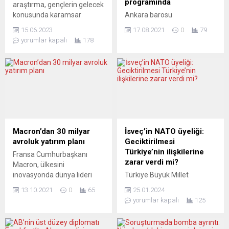
programında
araştırma, gençlerin gelecek
konusunda karamsar
Ankara barosu
olduklarını ve bir gün
avukatlarından Bilal
15.06.2023
17.08.2021
0
79
ebeveynlerinden daha iyi
Erdoğan, bu hafta, yurtdışı
yorumlar kapalı
178
koşullara sahip
borçlanmasıyla emekli
olabileceklerine de
olacakların yaş
inanmadıklarını ortaya
problemlerine nasıl
koydu.TUI Vakfı tarafından
çözümler bulunabileceğine
bugün Berlin’de açıklanan
yönelik açıklamalar yapıyor.
“Genç Avrupa 2023”
Yeni Posta gazetesinin
araştırması, gençlerin
YouTube kanalında
geleceğe yönelik
yayınlanan “Hakkınız Var”
umutlarının azaldığını gözler
adlı programda hukukçu
Macron’dan 30 milyar
İsveç’in NATO üyeliği:
önüne seriyor.Araştırma,
Bilal Gümüş’ün sorularını
avroluk yatırım planı
Geciktirilmesi
Mart 2023’te, Almanya,
yanıtlayan BAB Hukuk ve
Türkiye’nin ilişkilerine
Fransa Cumhurbaşkanı
İngiltere, Fransa, İspanya,
Danışmanlık’tan Bilal
zarar verdi mi?
Macron, ülkesini
İtalya, Yunanistan ve
Erdoğan, bu haftaki
inovasyonda dünya lideri
Türkiye Büyük Millet
Polonya’da, 16...
programda şu sorulara ışık
yapmak üzere sanayinin
Meclisi’nde yapılan açık
tutuyor: – “Otomatik Bilgi...
13.10.2021
0
65
25.01.2024
yeniden yapılandırılmasını
oylama sonucunda, İsveç’in
yorumlar kapalı
125
öngören 30 milyar avroluk
NATO’ya katılmasına onay
yatırım planı açıkladı. Fransa
verildi. Türkiye, uzun bir süre
Cumhurbaşkanı Emmanuel
boyunca Finlandiya’nın