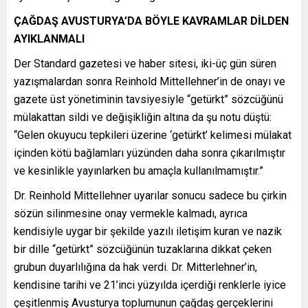
ÇAĞDAŞ AVUSTURYA’DA BÖYLE KAVRAMLAR DİLDEN
AYIKLANMALI
Der Standard gazetesi ve haber sitesi, iki-üç gün süren
yazışmalardan sonra Reinhold Mittellehner’in de onayı ve
gazete üst yönetiminin tavsiyesiyle “getürkt” sözcüğünü
mülakattan sildi ve değişikliğin altına da şu notu düştü:
“Gelen okuyucu tepkileri üzerine ‘getürkt’ kelimesi mülakat
içinden kötü bağlamları yüzünden daha sonra çıkarılmıştır
ve kesinlikle yayınlarken bu amaçla kullanılmamıştır.”
Dr. Reinhold Mittellehner uyarılar sonucu sadece bu çirkin
sözün silinmesine onay vermekle kalmadı, ayrıca
kendisiyle uygar bir şekilde yazılı iletişim kuran ve nazik
bir dille “getürkt” sözcüğünün tuzaklarına dikkat çeken
grubun duyarlılığına da hak verdi. Dr. Mitterlehner’in,
kendisine tarihi ve 21’inci yüzyılda içerdiği renklerle iyice
çeşitlenmiş Avusturya toplumunun çağdaş gerçeklerini