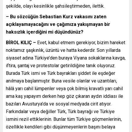
şekilde, olayı kesinlikle şahsileştirmeden, ilettik.
– Bu sözcüğün Sebastian Kurz vakasını zaten
açıklayamayacağını ve çağımıza yakışmayan bir
haksızlık içerdiğini mi düşündünüz?
BİROL KILIÇ –
Evet, kabul etmem gerekiyor, bizim hareket
noktamız şaşkınlık, üzüntü ve hatta kederdir. Son yıllarda
siyaset adına Türkiye’den buraya Viyana sokaklarına kavga,
iftira, şantaj ve protestolar getirildiğine tanık oluyoruz.
Burada Türk ismi ve Türk bayrakları şiddet ile eşdeğer
anılmaya başlanmıştır. Buna vesile olanlar ve uzantıları,
hâlâ yarı cahil lümpenler veya çok bilmiş kravatlı yarı cahil
ama kaş yapayım derken hep göz çıkaran aydın iddiası ile
bazıları Avusturya’da ve sosyal medyada cirit atıyor.
Farkındalar veya değiller Türk, Türk bayrağı ve Türkiye
ismini rezil ettiklerinin. Bunlar tüm Türkiye göçmenlerinin,
özellikle kendileri gibi düşünmeyenlerin başını belaya