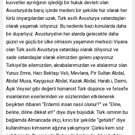
kuvvetler ayrılığının işlediği bir hukuk devleti olan
Avusturya’da barış içinde medeni bir şekilde hür olarak her
türlü önyargılardan uzak, Türk asıllı Avusturya vatandaşları
olarak yaşamak istiyoruz. Bu nedenle bazı konularda daha
bir duyarlıyız. Avusturya’nın her alanda gelecekte daha
güzel ve güçlü bir ülke olmasını yaşamının merkezi Viyana
olan Türk asıllı Avusturya vatandaşı olarak diliyoruz ve
sade vatandaşlar olarak elimizden geleni yapıyoruz.
Türkiye’de ailemizden, akrabalarımızdan ve atalarımız olan
Yunus Emre, Hacı Bektaşı Veli, Mevlana, Pir Sultan Abdal,
Abdal Musa, Kaygusuz Abdal, Kazak Abdal, Harab.i, Daimi,
Âşık Veysel gibi değerli hümanist Türk düşünce ve felsefe
insanlarının eserlerinden ve sözlerinden etkilenerek
beşikten itibaren “Erdemli insan nasıl olunur?” ve “Eline,
beline, diline dikkat et!” diye diye büyüdük. Türk isminin bu
bağlamda Almancada ırkçı, kırıcı bir şekilde “getürkt” diye
kullanılması kimsenin ağzına yakışmıyor. Çünkü kem söz