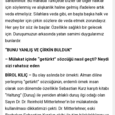
sahibinindir. Bu manada Türkçede bizler de diğer halklar
için söylenmiş ve alışkanlık haline gelmiş ifadelere artık
veda etmeliyiz. Silahlara veda gibi, en başta başka halk ve
mezhepler için çirkin sözlere de veda etmek zorundayız.
Her şey bir söz ile başlar. Özellikle sağlıklı bir gelecek
için. Duruşumuzun arkasında yatan samimi duygularımız
bunlardır.
“BUNU YANLIŞ VE ÇİRKİN BULDUK”
– Mülakat içinde “getürkt” sözcüğü nasıl geçti? Neydi
sizi rahatsız eden
BİROL KILIÇ –
Bu olay aslında bir örnekti. Alman diline
yerleşmiş “getürkt” sözcüğünün, erdemli örnek insan
olarak son dönemde özellikle Sebastian Kurz karşıtı kitabı
“Haltung” (Duruş) ile yeniden ahlaklı duruş ilgi odağı olan
Sayın Dr. Dr. Reinhold Mitterlehner’in bir mülakatında
kullanılması dikkatimizi çekti. Dr. Mitterlehner, eski