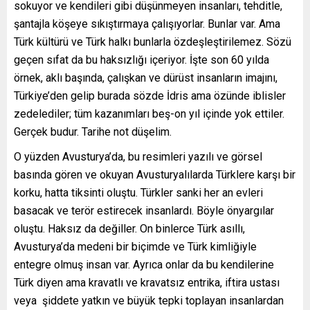
sokuyor ve kendileri gibi düşünmeyen insanları, tehditle,
şantajla köşeye sıkıştırmaya çalışıyorlar. Bunlar var. Ama
Türk kültürü ve Türk halkı bunlarla özdeşleştirilemez. Sözü
geçen sıfat da bu haksızlığı içeriyor. İşte son 60 yılda
örnek, aklı başında, çalışkan ve dürüst insanların imajını,
Türkiye’den gelip burada sözde İdris ama özünde iblisler
zedelediler; tüm kazanımları beş-on yıl içinde yok ettiler.
Gerçek budur. Tarihe not düşelim.
O yüzden Avusturya’da, bu resimleri yazılı ve görsel
basında gören ve okuyan Avusturyalılarda Türklere karşı bir
korku, hatta tiksinti oluştu. Türkler sanki her an evleri
basacak ve terör estirecek insanlardı. Böyle önyargılar
oluştu. Haksız da değiller. On binlerce Türk asıllı,
Avusturya’da medeni bir biçimde ve Türk kimliğiyle
entegre olmuş insan var. Ayrıca onlar da bu kendilerine
Türk diyen ama kravatlı ve kravatsız entrika, iftira ustası
veya şiddete yatkın ve büyük tepki toplayan insanlardan