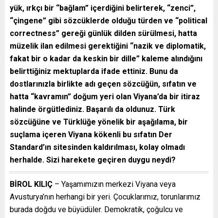
yük, ırkçı bir “bağlam” içerdiğini belirterek, “zenci”,
“çingene” gibi sözcüklerde olduğu türden ve “political
correctness” gereği günlük dilden sürülmesi, hatta
müzelik ilan edilmesi gerektiğini “nazik ve diplomatik,
fakat bir o kadar da keskin bir dille” kaleme alındığını
belirttiğiniz mektuplarda ifade ettiniz. Bunu da
dostlarınızla birlikte adı geçen sözcüğün, sıfatın ve
hatta “kavramın” doğum yeri olan Viyana’da bir itiraz
halinde örgütlediniz. Başarılı da oldunuz. Türk
sözcüğüne ve Türklüğe yönelik bir aşağılama, bir
suçlama içeren Viyana kökenli bu sıfatın Der
Standard’ın sitesinden kaldırılması, kolay olmadı
herhalde. Sizi harekete geçiren duygu neydi?
BİROL KILIÇ
– Yaşamımızın merkezi Viyana veya
Avusturya’nın herhangi bir yeri. Çocuklarımız, torunlarımız
burada doğdu ve büyüdüler. Demokratik, çoğulcu ve