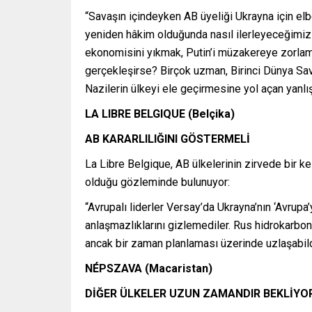
“Savaşın içindeyken AB üyeliği Ukrayna için elb
yeniden hâkim olduğunda nasıl ilerleyeceğimiz 
ekonomisini yıkmak, Putin’i müzakereye zorlamak
gerçekleşirse? Birçok uzman, Birinci Dünya Sa
Nazilerin ülkeyi ele geçirmesine yol açan yanlış
LA LIBRE BELGIQUE (Belçika)
AB KARARLILIĞINI GÖSTERMELİ
La Libre Belgique, AB ülkelerinin zirvede bir ke
olduğu gözleminde bulunuyor:
“Avrupalı liderler Versay’da Ukrayna’nın ‘Avrupa
anlaşmazlıklarını gizlemediler. Rus hidrokarbon
ancak bir zaman planlaması üzerinde uzlaşabildil
NÉPSZAVA (Macaristan)
DİĞER ÜLKELER UZUN ZAMANDIR BEKLİYO