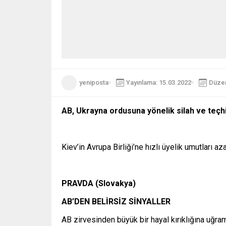
yeniposta
Yayınlama: 15.03.2022
Düzen
AB, Ukrayna ordusuna yönelik silah ve teçhi
Kiev’in Avrupa Birliği’ne hızlı üyelik umutları az
PRAVDA (Slovakya)
AB’DEN BELİRSİZ SİNYALLER
AB zirvesinden büyük bir hayal kırıklığına uğr