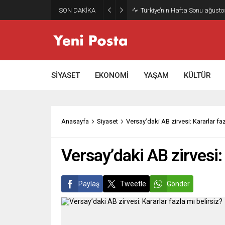
SON DAKİKA
Gazze’nin geleceği: Teknokrati
SİYASET
EKONOMİ
YAŞAM
KÜLTÜR
Anasayfa
Siyaset
Versay’daki AB zirvesi: Kararlar faz
Versay’daki AB zirvesi: 
Paylaş
Tweetle
Gönder