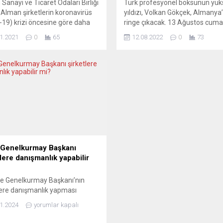
Sanayi ve Ticaret Odaları Birliği
Türk profesyonel boksunun yük
 Alman şirketlerin koronavirüs
yıldızı, Volkan Gökçek, Almanya
-19) krizi öncesine göre daha
ringe çıkacak. 13 Ağustos cuma
itelikli çalışan bulma sıkıntısı
gecesi Almanya’nın Hamburg
1.2021
0
65
12.08.2022
0
73
klarını bildirdi. DIHK tarafından
kentinde ringe çıkacak olan yeni
 Alman şirketin katılımıyla
boksörümüz Volkan Gökçek, M
 “nitelikli işçi” araştırmasının
dövüşçü Gabor Gorbics’e karşı e
arı, açıklandı. Araştırma
giyecek. Antrenörü Bülent Başe
na göre, Almanya’da şirketlerin
eşliğinde çalışmalarını tamaml
51’i, geçici istihdam dahil, şu
sporcu, maç gününü beklemey
oş pozisyonları...
koyuldu. Türk profesyonel boks
EC BOXİNG forması altında...
 Genelkurmay Başkanı
tlere danışmanlık yapabilir
te Genelkurmay Başkanı’nın
lere danışmanlık yapması
u gündemde büyük tartışmalara
1.2024
yorumlar kapalı
oldu. Micael Bydén, İsveç
tine bağlı ulusal operasyonlar