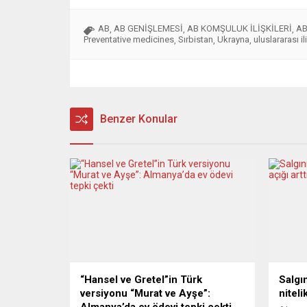
AB
AB GENİŞLEMESİ
AB KOMŞULUK İLİŞKİLERİ
AB
,
,
,
Preventative medicines
Sırbistan
Ukrayna
uluslararası il
,
,
,
Benzer Konular
“Hansel ve Gretel”in Türk
Salgı
versiyonu “Murat ve Ayşe”:
nitelik
Almanya’da ev ödevi tepki çekti