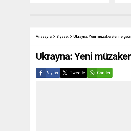
kullanmayacağını açıkladı. Hollanda
müdürl
Kralı Willem-Alexander, yayınladığı
Staaf 
video mesajına, her yıl parlamentonun
danışm
yasama yılı açılışı törenlerinde
bu şirk
kullandığı ve ülkede tartışmalara
kararg
neden olan “Altın Araba”nın,
durumd
Anasayfa
Siyaset
Ukrayna: Yeni müzakereler ne getir
“Hollanda, bu duruma hazır olana
ciddiy
kadar” kullanılmayacağını açıkladı....
şekild
Ukrayna: Yeni müzakerel
Paylaş
Tweetle
Gönder