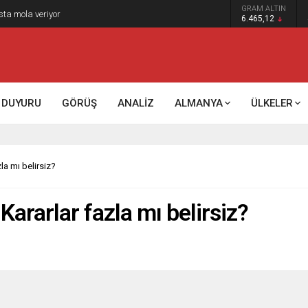
GRAM ALTIN
k kontrol mü, kolonializm mi?
6.465,12
DUYURU
GÖRÜŞ
ANALİZ
ALMANYA
ÜLKELER
la mı belirsiz?
Kararlar fazla mı belirsiz?