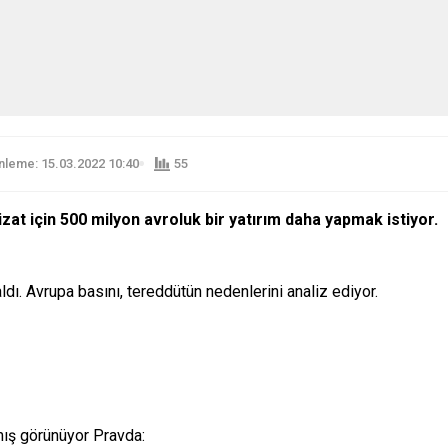
leme: 15.03.2022 10:40
55
zat için 500 milyon avroluk bir yatırım daha yapmak istiyor.
aldı. Avrupa basını, tereddütün nedenlerini analiz ediyor.
amış görünüyor Pravda: