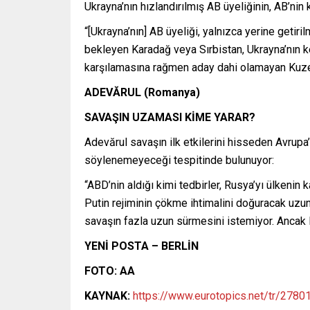
Ukrayna’nın hızlandırılmış AB üyeliğinin, AB’ni
“[Ukrayna’nın] AB üyeliği, yalnızca yerine getiri
bekleyen Karadağ veya Sırbistan, Ukrayna’nın k
karşılamasına rağmen aday dahi olamayan Kuze
ADEVĂRUL (Romanya)
SAVAŞIN UZAMASI KİME YARAR?
Adevărul savaşın ilk etkilerini hisseden Avrupa’
söylenemeyeceği tespitinde bulunuyor:
“ABD’nin aldığı kimi tedbirler, Rusya’yı ülkenin
Putin rejiminin çökme ihtimalini doğuracak uz
savaşın fazla uzun sürmesini istemiyor. Ancak
YENİ POSTA – BERLİN
FOTO: AA
KAYNAK:
https://www.eurotopics.net/tr/278