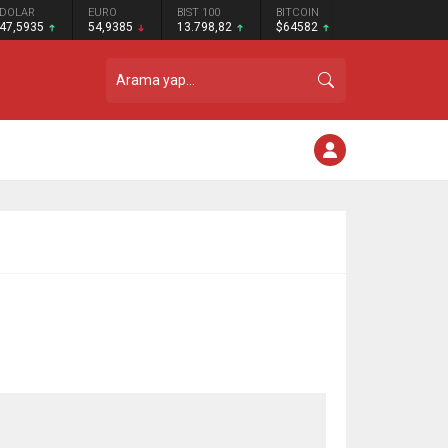
DOLAR
EURO
BIST 100
BITCOIN
47,5935
54,9385
13.798,82
$64582