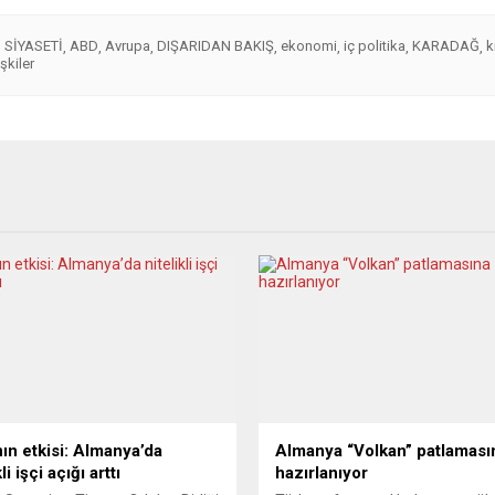
 SİYASETİ
ABD
Avrupa
DIŞARIDAN BAKIŞ
ekonomi
iç politika
KARADAĞ
k
,
,
,
,
,
,
,
işkiler
nın etkisi: Almanya’da
Almanya “Volkan” patlaması
li işçi açığı arttı
hazırlanıyor