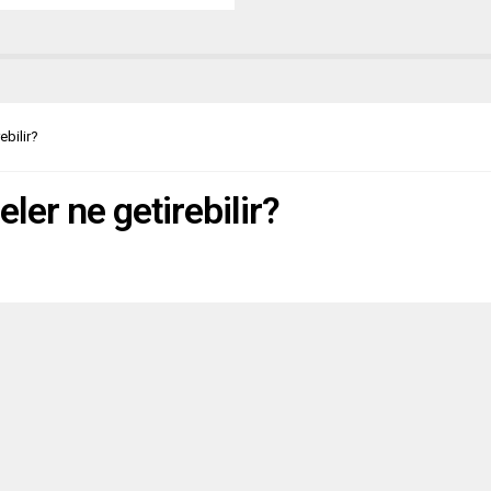
üğünün eski yöneticisi Linda
ile birlikte savunma konularında
anlık veren bir şirket kurarak,
eti silahlı kuvvetlerin
âhında faaliyete geçirmiş
a. İsveç basını, durumun
ebilir?
etini vurgulayarak endişeli bir
e konuya...
er ne getirebilir?