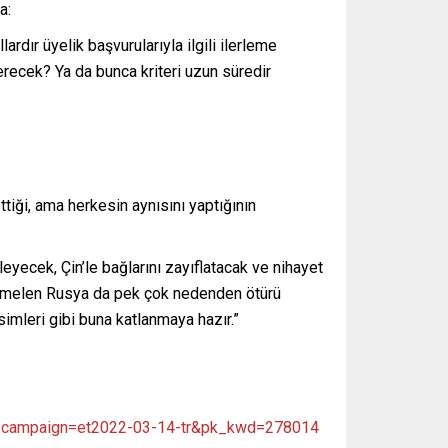
va:
rdır üyelik başvurularıyla ilgili ilerleme
recek? Ya da bunca kriteri uzun süredir
tiği, ama herkesin aynısını yaptığının
eyecek, Çin’le bağlarını zayıflatacak ve nihayet
htemelen Rusya da pek çok nedenden ötürü
mleri gibi buna katlanmaya hazır.”
z?pk_campaign=et2022-03-14-tr&pk_kwd=278014