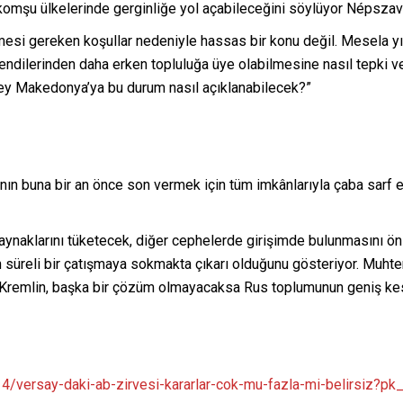
n komşu ülkelerinde gerginliğe yol açabileceğini söylüyor Népsza
lmesi gereken koşullar nedeniyle hassas bir konu değil. Mesela yılla
endilerinden daha erken topluluğa üye olabilmesine nasıl tepki ve
y Makedonya’ya bu durum nasıl açıklanabilecek?”
nın buna bir an önce son vermek için tüm imkânlarıyla çaba sarf et
 kaynaklarını tüketecek, diğer cephelerde girişimde bulunmasını önl
un süreli bir çatışmaya sokmakta çıkarı olduğunu gösteriyor. Mu
 Kremlin, başka bir çözüm olmayacaksa Rus toplumunun geniş kesi
014/versay-daki-ab-zirvesi-kararlar-cok-mu-fazla-mi-belirsi