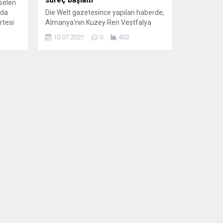
selen
’da
Die Welt gazetesince yapılan haberde,
rtesi
Almanya’nın Kuzey Ren Vestfalya
(KRV) eyalet hükümetinde 2008’den
10.07.2021
0
402
lgisiz
bu yana yürüttüğü “eğitim
acar
danışmanlığından atıldığı” iddia edilen
ldiven
Türk akademisyen Ahmet Ünalan, bu
r
gazeteye karşı hukuki bir süreç
ayan
başlattı. Ahmet Ünalan, AA
e
muhabirine yaptığı yazılı açıklamada,
 kulübü
Duisburg-Essen Üniversitesindeki
görevinden istifa edip akademik
kariyerine başka üniversitede devam
edeceğini...