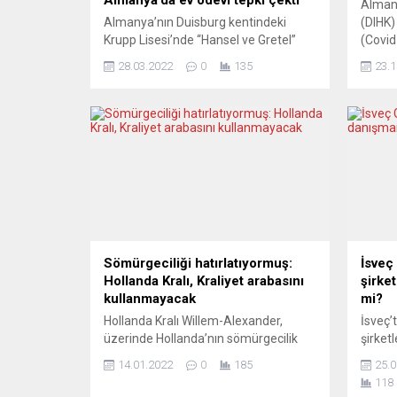
Alman 
Almanya’nın Duisburg kentindeki
(DIHK)
Krupp Lisesi’nde “Hansel ve Gretel”
(Covid
masalından esinlenerek oluşturulan
fazla n
28.03.2022
0
135
23.1
ve Türkleri rencide eden ifadelerin yer
yaşadı
aldığı ”Murat ve Ayşe” ödevi tepki
23 bin
çekti. Söz konusu ödevde, Murat ve
yapılan
Ayşe’nin ormanda geçen hikayesinde,
sonuçl
ormanda döner kebap aramasını konu
raporu
eden bir metin yer alıyor. Metnin
yüzde 
sonunda öğrencilerden 4 soruya
anda b
yanıt...
Sömürgeciliği hatırlatıyormuş:
İsveç
Hollanda Kralı, Kraliyet arabasını
şirke
kullanmayacak
mi?
Hollanda Kralı Willem-Alexander,
İsveç’
üzerinde Hollanda’nın sömürgecilik
şirket
tarihini hatırlatan resimler bulunması
konus
14.01.2022
0
185
25.0
sebebiyle resmi törenlerde bindiği
neden 
118
“Altın Araba”yı bir süre
emniye