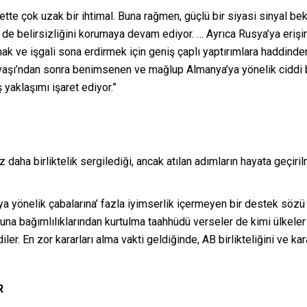
ette çok uzak bir ihtimal. Buna rağmen, güçlü bir siyasi sinyal b
de belirsizliğini korumaya devam ediyor. … Ayrıca Rusya’ya erişi
 ve işgali sona erdirmek için geniş çaplı yaptırımlara haddinden f
vaşı’ndan sonra benimsenen ve mağlup Almanya’ya yönelik ciddi b
 yaklaşımı işaret ediyor.”
z daha birliktelik sergilediği, ancak atılan adımların hayata geçi
’ya yönelik çabalarına’ fazla iyimserlik içermeyen bir destek sözü
una bağımlılıklarından kurtulma taahhüdü verseler de kimi ülkeler
er. En zor kararları alma vakti geldiğinde, AB birlikteliğini ve ka
R