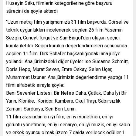
Hüseyin Sıtkı, filmlerin kategorilerine göre başvuru
sürecini de şöyle aktardı:
“Uzun metraj film yarışmamıza 31 film başvurdu. Görsel ve
teknik uygunlukları incelenerek seçilen 26 film Yasemin
Sezgin, Cüneyt Turgut ve Şan Bingöl’den oluşan seçici
kurula iletildi. Seçici kurulun değerlendirmeleri sonucunda
seçilen 11 film, Dirk Schafer başkanlığındaki ana jüriye
yollandı. Ana jürimizdeki diğer üyeler ise Susanne Schmitt,
Doris Hepp, Murat Seven, Emre Oskay, Selen Uçer,
Muhammet Uzuner. Ana jürimizin değerlendirme yaptığı 11
filmi alfabetik sırayla şöyle:
Beni Sevenler Listesi, Bir Nefes Daha, Çatlak, Daha İyi Bir
Yarın, Klonike, Koridor, Kumbara, Okul Traşı, Sabırsızlık
Zamanı, Sardunya, Sen Ben Lenin.
11 film arasından en iyi film, en iyi yönetmen, en iyi
görüntü yönetmeni, en iyi senaryo, en iyi müzik, en iyi kadın
ve erkek oyuncu olmak üzere 7 dalda verilecek ödüller 1