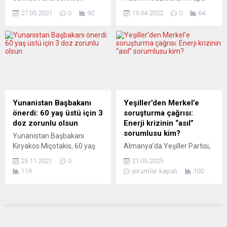
firması tarafından yeni tip
Komisyonu ve Pfizer
27.05.2021
0
92
19.04.2022
0
64
koronavirüse (Covid-19)
şirketine, daha fazla Covid-
karşı geliştirilen aşının 41
19 aşısı alınmayacağının ve
yaşından gençlere
ödeme yapılmayacağının
uygulanmayacağını bildirdi.
bildirildiğini açıkladı. Adam
Bakanlık, kararın, aşının
Niedzielski, yaptığı
yapıldığı 40 yaşından küçük
açıklamada, “Polonya’daki
bir kadının kanda pıhtılaşma
depolarda 67 ila 70 milyon
sonrası hastaneye
doz aşı bulunuyor. Bütün
kaldırılması ve 21 Mayıs’ta
bunlarla ne yapacağız?”
Yunanistan Başbakanı
Yeşiller’den Merkel’e
hayatını kaybetmesinden
ifadelerini kullandı. Dünyada
önerdi: 60 yaş üstü için 3
soruşturma çağrısı:
sonra alındığını belirtti.
Covid-19 salgınının
doz zorunlu olsun
Enerji krizinin “asıl”
Belçika Sağlık Bakanlığı,
durumunun değişimine
sorumlusu kim?
Yunanistan Başbakanı
Avrupa İlaç Ajansından
atıfta bulunan Bakan
Kiryakos Miçotakis, 60 yaş
Almanya’da Yeşiller Partisi,
(EMA) kadının...
Niedzielski, “Başlangıçta...
üstü kişilerin yeni tip
Angela Merkel’in Rus gazına
25.11.2021
0
21.05.2025
koronavirüs (Covid-19) aşı
bağımlı enerji politikasını
119
yorumlar kapalı
100
sertifikalarının geçerli
hedef alarak bir meclis
sayılabilmesi için üçüncü
soruşturma komisyonu
doz aşıların da yapılması
kurulmasını talep etti. Ancak
şartını önerdi. Miçotakis,
uzmanlara göre bu hamle,
Avrupa Birliği (AB)
Yeşiller’in kendi