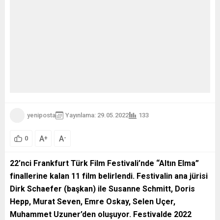
yeniposta
Yayınlama: 29.05.2022
133
A
A
+
-
0
22
’nci Frankfurt Türk Film Festivali
’nde “Altın Elma”
finallerine kalan 11 film belirlendi. Festivalin ana jürisi
Dirk Schaefer (başkan) ile Susanne Schmitt, Doris
Hepp, Murat Seven, Emre Oskay, Selen Uçer,
Muhammet Uzuner’den oluşuyor. Festivalde 2022