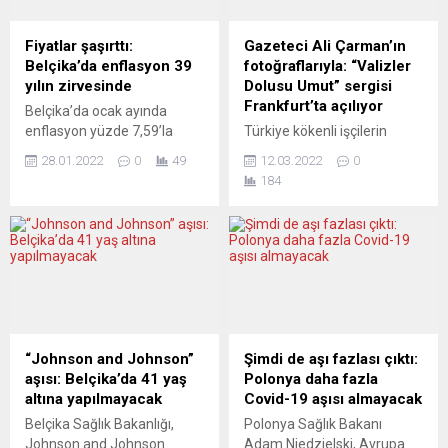
Fiyatlar şaşırttı:
Gazeteci Ali Çarman’ın
Belçika’da enflasyon 39
fotoğraflarıyla: “Valizler
yılın zirvesinde
Dolusu Umut” sergisi
Frankfurt’ta açılıyor
Belçika’da ocak ayında
enflasyon yüzde 7,59’la
Türkiye kökenli işçilerin
1983 yılından beri ölçülen en
Almanya’ya gelişlerinin
28.01.2022
0
49
12.03.2022
0
yüksek seviyeye çıktı.
60’ıncı yılı nedeniyle farklı
184
Belçika İstatistik Kurumu
etkinlikler gerçekleştirilmeye
(Statbel), ülkenin ocak ayı
devam ediyor. Alman
enflasyon verilerini
Sendikalar Birliği (DGB)
yayımladı. Buna göre,
Stuttgart Teşkilatı’nın geçen
Belçika’da aralık ayında
temmuz ayında düzenlediği
yüzde 5,71 olan enflasyon,
serginin ardından ardından
ocakta yüzde 7,59’a ulaştı.
30 Mart 2022 tarihinde DGB
Böylece, enflasyon 1983
Frankfurt çok yönlü bir
yılından bu yana ölçülen en
çalışmanın sonucu olan
“Johnson and Johnson”
Şimdi de aşı fazlası çıktı:
yüksek seviyeye ulaşmış
“Valizler Dolusu Umut”
aşısı: Belçika’da 41 yaş
Polonya daha fazla
oldu....
başlıklı fotoğraf sergisine ev
altına yapılmayacak
Covid-19 aşısı almayacak
sahipliği yapmaya
Belçika Sağlık Bakanlığı,
Polonya Sağlık Bakanı
hazırlanıyor. Gazeteci Ali...
Johnson and Johnson
Adam Niedzielski, Avrupa