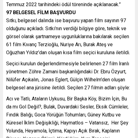
Temmuz 2022 tarihindeki ödül töreninde açıklanacak.”
97 BELGESEL FİLM BAŞVURDU
Sıtkı, belgesel dalında ise başvuru yapan film sayının 97
olduğunu açıkladı. Sıtkı’nın verdiği bilgiye göre, teknik ve
görsel olarak şartnameye uygunluklarına bakılarak seçilen
61 film Kıvanç Terzioğlu, Nuriye Arı, Burak Ateş ve
Oğuzhan Yıldız’dan oluşan kısa film seçici kuruluna iletildi.
Seçici kurulun değerlendirmesiyle belirlenen 27 film İranlı
yönetmen Zöhre Zamani başkanlığındaki Dr. Ebru Özyurt,
Nilüfer Açıkalın, Jonas Eglert, Gülçin Wilhelm’den oluşan
belgesel ana jürisine iletildi. Seçilen 27 filmin adları şöyle:
Acı ve Tatlı, Ataların Uykusu, Bir Başka Köy, Bizim İçin, Bu
da mı Gol Değil?, Bulak, Duvardaki Sesler, Eksik Cümleler,
Fındık Balığı, Goca Yörüğün Tohumları, Güney Kutbu ve
Küresel İklim Değişikliği, Haymatlos – Vatansız, Her Şey
Yolunda, Heyamola, İçtima, Kapıyı Açık Bırak, Kaplanın