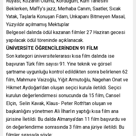
Rüyası, Kozanın Ölümü, Kördüğüm, Kum Tanesini
Beklerken, Maffy’s jazz, Merhaba Canım, Saatler, Sıcak
Yatak, Taşlarla Konuşan Fdam, Unkapanı Bitmeyen Masal,
Yüzyıldır açılmamış Mektuplar
Belgesel dalında ödül kazanan filmler 27 Haziran gecesi
yapılacak ödül töreninde açıklanacak.
ÜNİVERSİTE ÖĞRENCİLERİNDEN 91 FİLM
Son kategori üniversitelerarası kısa film dalında ise
başvuran Türk film sayısı 91. Yine teknik ve görsel
şartname uygunluğu kontrol edildikten sonra belirlenen 62
film, Mahmure Vaizoğlu, Yiğit Armutoğlu, Nagehan Onat ve
Hikmet Aydoğan’dan oluşan seçici kurula iletildi. Seçici
kurulun değerlendirmesi sonucunda da 15 film, Cansel
Elçin, Selin Kavak, Klaus- Peter Roth’tan oluşan ve
başkanlığını yönetmen Ali İlhan’ın yaptığı kısa film ana
jürisine İletildi. Bu dalda Almanya’dan 11 film başvurdu ve
ön değerlendirme sonrasında 3 film ana jüriye iletildi. Bu
filmler sırasıyla şöyle: