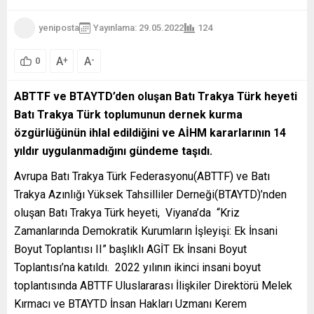
yeniposta
Yayınlama: 29.05.2022
124
A
A
+
-
0
ABTTF ve BTAYTD’den oluşan Batı Trakya Türk heyeti
Batı Trakya Türk toplumunun dernek kurma
özgürlüğünün ihlal edildiğini ve AİHM kararlarının 14
yıldır uygulanmadığını gündeme taşıdı.
Avrupa Batı Trakya Türk Federasyonu(ABTTF) ve Batı
Trakya Azınlığı Yüksek Tahsilliler Derneği(BTAYTD)’nden
oluşan Batı Trakya Türk heyeti, Viyana’da “Kriz
Zamanlarında Demokratik Kurumların İşleyişi: Ek İnsani
Boyut Toplantısı II” başlıklı AGİT Ek İnsani Boyut
Toplantısı’na katıldı. 2022 yılının ikinci insani boyut
toplantısında ABTTF Uluslararası İlişkiler Direktörü Melek
Kırmacı ve BTAYTD İnsan Hakları Uzmanı Kerem