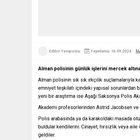
Editor Yeniposta
Yayınlama: 16.09.2024
Alman polisinin günlük işlerini mercek altına 
Alman polisinin sık sık ırkçılık suçlamalarıyla k
emniyet teşkilatı içindeki yapısal sorunlardan 
yeni bir araştırma ise Aşağı Saksonya Polis Ak
Akademi profesörlerinden Astrid Jacobsen ve eki
Polis arabasında ya da karakoldaki masada otur
buldular kendilerini. Cinayet, hırsızlık veya ail
geldiler.