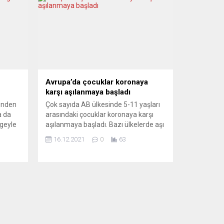
Avrupa’da çocuklar koronaya
karşı aşılanmaya başladı
günden
Çok sayıda AB ülkesinde 5-11 yaşları
a da
arasındaki çocuklar koronaya karşı
lgeyle
aşılanmaya başladı. Bazı ülkelerde aşı
00
kuyruklarının oluştuğu görüldü.
16.12.2021
0
63
yor.
Birçok AB ülkesindesinde çarşamba
şılı,
gününden itibaren 5 ile 11 yaş
nucuna
arasındaki çocuklar koronaya karşı
aşılanmaya başladı. Almanya ile
gün
birlikte İspanya, Yunanistan ve
rt”
Macaristan’da çocuklara aşı
yapılabilecek. Hollanda’da ise Noel
tatilinde çocuklar...