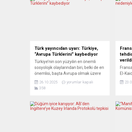
Türk yayıncıdan uyarı: Türkiye,
Frans
“Avrupa Türklerini” kaybediyor
tehdi
verild
Türkiye’nin son yüzyılın en önemli
sosyolojik olaylarından biri, belki de en
Fransa 
önemlisi, başta Avrupa olmak üzere
El-Kai
1960’ların başında ortaya çıkan
videod
26.10.2025
yorumlar kapalı
23.0
yurtdışına iş gücü göçü sayılabilir.
nedeniy
358
Avrupa’ya Türk işçi göçünün hikâyesi,
teyakk
Almanya’nın eski başkenti Bonn
bulun
yakınlarındaki Bad Godesberg’de 30
Telegr
Ekim 1961’de atılan imzalarla resmen
ait ol
başlamıştı.Bu sayı giderek yüz binleri,
kanalı
1970 yılında...
yayıml
sıra 