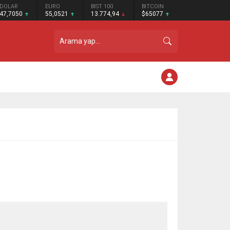
DOLAR
EURO
BIST 100
BITCOIN
47,7050
55,0521
13.774,94
$65077