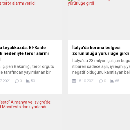
a teyakkuzda: El-Kaide
İtalya’da korona belgesi
di nedeniyle terör alarmı
zorunluluğu yürürlüğe girdi
i
İtalya’da 23 milyon çalışan bu
İçişleri Bakanlığı, terör örgütü
itibaren sadece aşılı, iyileşmiş y
de tarafından yayımlanan bir
negatif olduğunu kanıtlayan be
a Fransa’nın tehdit edilmesi
işe gidebilecek. Belgesizleri 15
7.2021
0
50
15.10.2021
0
65
le valiliklere teröre karşı
avroya varan para cezası bekli
uzda olmaları çağrısında
İtalya’da çalışanlar artık sadece a
du. Sosyal medya uygulaması
iyileşmiş ya da negatif test so
am’da bulunan ve El-Kaide’ye
sahip olduklarını belgelemeleri
duğu belirtilen As-Sahab
durumunda işe gidebilecek. Bu
nda, 15 Temmuz’da bir video
yürürlüğe giren ve “Yeşil Pasapo
andı. Burada, Fransa’nın yanı
olarak adlandırılan dijital...
Cumhurbaşkanı Emmanuel