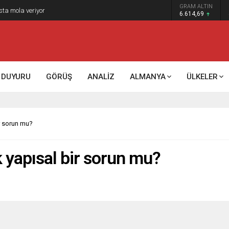
GRAM ALTIN
k kontrol mü, kolonializm mi?
6.614,69
DUYURU
GÖRÜŞ
ANALİZ
ALMANYA
ÜLKELER
ir sorun mu?
k yapısal bir sorun mu?