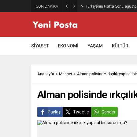
SON DAKİKA
Gazze’nin geleceği: Teknokrati
SİYASET
EKONOMİ
YAŞAM
KÜLTÜR
Anasayfa
Manşet
Alman polisinde ırkçılık yapısal b
Alman polisinde ırkçılı
Paylaş
Tweetle
Gönder