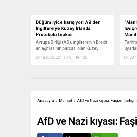
Macron
Darman
Düğüm iyice karışıyor: AB’den
“Mani
İngiltere’ye Kuzey İrlanda
İsviç
Protokolü tepkisi
Manif
Avrupa Birliği (AB), İngiltere’nin Brexit
Tariht
anlaşmasının parçası olan Kuzey
uyarla
İrlanda Protokolü’nü tek taraflı olarak
İstanb
18.05.2022
0
132
20.1
değiştirme planını kabul etmedi. AB
Marx v
Komisyonu Başkan Yardımcısı Maros
eseri 
Sefcovic, İngiltere Dışişleri Bakanı Liz
uyarla
Truss’un Kuzey İrlanda ile AB
geliyo
arasındaki ticareti düzenleyen
kapsam
protokolde değişiklik yapılmasını
bölgel
öngören mevzuat planını
kenti
Anasayfa
Manşet
AfD ve Nazi kıyası: Faşizm tartışm
duyurmasının ardından açıklamalarda
hazira
bulundu. İngiliz hükümetinin Kuzey
tamaml
İrlanda...
ekibini
AfD ve Nazi kıyası: Faş