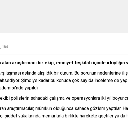
184
alan araştırmacı bir ekip, emniyet teşkilatı içinde ırkçılığın 
arşılaşması aslında alışıldık bir durum. Bu sorunun nedenlerine iliş
bahsediyor. Şimdiye kadar bu konuda çok sayıda inceleme de yapıldı
ademisi’nde yapıldı.
bi polislerin sahadaki çalışma ve operasyonlara iki yıl boyunca 
an araştırmacılar, mümkün olduğunca sahada gözlem yaptılar. Hat
e içi şiddet vakalarında memurlarla birlikte harekete geçtiler ya da 