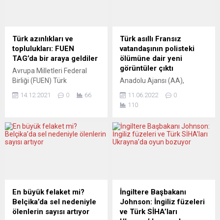
Almanya’nın uluslararası
kurtulmaya yönelik Avrupa
yayın kuruluşu Deutsche
planları da yatıyor. Ülke
Welle (DW), Radyo
basını, hızlı bir dönüşümün
Televizyon Üst Kurulu’na
işe yarayabileceği
Türk azınlıkları ve
Türk asıllı Fransız
(RTÜK) lisans başvurusunda
konusunda şüpheli. DE
toplulukları: FUEN
vatandaşının polisteki
bulunmayacağını belirterek,
TELEGRAAF (Hollanda)
TAG’da bir araya geldiler
ölümüne dair yeni
konuyu yargıya taşıyacağını
ŞEBEKE KAPASİTELERİ
görüntüler çıktı
Avrupa Milletleri Federal
açıkladı. DW’den yapılan
ARTIRILMALI De Telegraaf,
Birliği (FUEN) Türk
Anadolu Ajansı (AA),
yazılı açıklamada, RTÜK’ün,
temiz...
Azınlıkları/Toplulukları
Fransız polisinin geçen yıl
DW’nin internet aracılığıyla...
14.12.2021
0
66
11.06.2022
0
Çalışma Grubu (TAG) 7. Yıllık
gözaltına aldığı ve ters
110
Toplantısı 11 Aralık 2021
kelepçe takarak yüz üstü
tarihinde gerçekleşti.
yatırdığı 35 yaşındaki Türk
Çevrimiçi düzenlenen
asıllı Fransız vatandaşı
toplantıda FUEN’e üye Türk
Merter Keskin’in nezarette
azınlık ve toplulukları sanal
kelepçeleri çözülmeye
platformda buluştu. FUEN
çalışıldığı sırada vücuduna
TAG’ın 7’nci Yıllık
yapılan baskıdan nefessiz
Toplantısı’na Batı Trakya
kalarak yaşamını yitirdiği
Türk toplumunu temsilen
olaya ilişkin yeni görüntülere
En büyük felaket mi?
İngiltere Başbakanı
Avrupa Batı Trakya Türk
ulaştı. AA, Keskin’in karakola
Belçika’da sel nedeniyle
Johnson: İngiliz füzeleri
Federasyonu (ABTTF) ve
girdiği, nezarete
ölenlerin sayısı artıyor
ve Türk SİHA’ları
Batı Trakya...
götürüldüğü ve nezarette