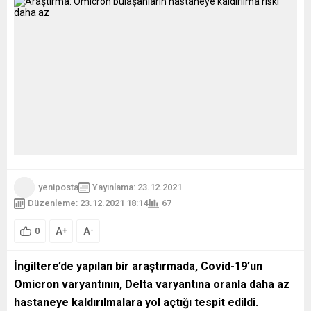
yeniposta
Yayınlama: 23.12.2021
Düzenleme: 23.12.2021 18:14
67
A
A
+
-
0
İngiltere’de yapılan bir araştırmada, Covid-19’un
Omicron varyantının, Delta varyantına oranla daha az
hastaneye kaldırılmalara yol açtığı tespit edildi.