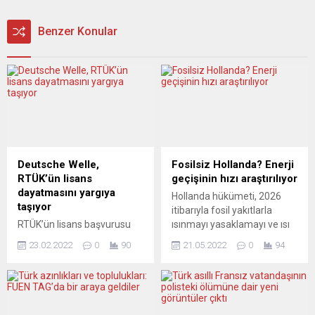
Benzer Konular
Deutsche Welle,
Fosilsiz Hollanda? Enerji
RTÜK’ün lisans
geçişinin hızı araştırılıyor
dayatmasını yargıya
Hollanda hükümeti, 2026
taşıyor
itibarıyla fosil yakıtlarla
RTÜK’ün lisans başvurusu
ısınmayı yasaklamayı ve ısı
için 72 saat süre tanıdığı
pompalarının kullanımını
23.02.2022
0
90
21.05.2022
0
94
Deutsche Welle (DW),
teşvik etmeyi planlıyor.
başvuruda bulunmayacağını
Reformun geri planında,
ve “Türk mahkemeleri
Ukrayna’daki savaş ve
nezdinde dava açacağını”
Rusya’dan gelen fosil
açıkladı. Federal
enerjiye bağımlılıktan