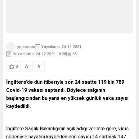
yeniposta
Yayınlama: 24.12.2021
Düzenleme: 24.12.2021 10:28
65
A
A
+
-
0
İngiltere’de dün itibarıyla son 24 saatte 119 bin 789
Covid-19 vakası saptandı. Böylece salgının
başlangıcından bu yana en yüksek günlük vaka sayısı
kaydedildi.
İngiltere Sağlık Bakanlığının açıkladığı verilere göre, virüs
nedeniyle hayatını kaybedenlerin sayısı 147 artarak 147