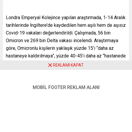
Londra Emperyal Kolejince yapılan araştırmada, 1-14 Aralık
tarihlerinde İngiltere’de kaydedilen hem aşılı hem de aşısız
Covid-19 vakaları değerlendirildi. Çalışmada, 56 bin
Omicron ve 269 bin Delta vakası incelendi. Araştırmaya
göre, Omicronlu kişilerin yaklaşık yüzde 15’i “daha az
hastaneye kaldırılmaya”, yüzde 40-45’i daha az “hastanede
en az bir gece veya daha uzun kalmaya” ihtiyaç duyuyor.
REKLAMI KAPAT
Bununla birlikte Omicron, semptomları daha az şiddetli
olsa da daha bulaşıcı.
MOBİL FOOTER REKLAM ALANI
Londra Emperyal Kolejinden Profesör Neil Ferguson,
yaptığı açıklamada, “Analizimiz, Delta varyantına kıyasla
Omicron varyantı taşıyan kişilerin hastaneye kaldırılma
riskinin orta derecede azaldığını gösteriyor” dedi.
İngiltere’de dün 106 bin 122 Kovid-19 vakasının tespit
edilmesiyle salgının başlangıcından bu yana ilk kez 100