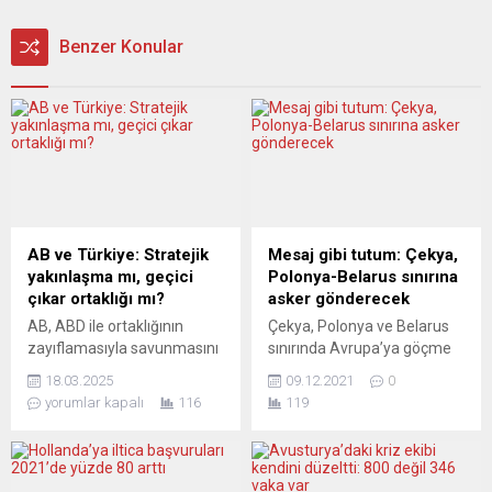
Benzer Konular
AB ve Türkiye: Stratejik
Mesaj gibi tutum: Çekya,
yakınlaşma mı, geçici
Polonya-Belarus sınırına
çıkar ortaklığı mı?
asker gönderecek
AB, ABD ile ortaklığının
Çekya, Polonya ve Belarus
zayıflamasıyla savunmasını
sınırında Avrupa’ya göçme
güçlendirmek uğruna yeni
arayışındaki kişiler nedeniyle
18.03.2025
09.12.2021
0
arayışlar peşinde.
yaşanan soruna ilişkin
yorumlar kapalı
116
119
Gündemdeki en dikkat çekici
Polonya tarafına destek
ihtimallerden biri ise güçlü
amacıyla 150 asker
ordusu ve savunma
gönderecek. Çekya’da
sanayiiyle Türkiye. NATO
gelecek haftadan itibaren