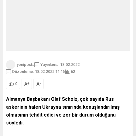
yeniposta
Yayınlama: 18.02.2022
Düzenleme: 18.02.2022 11:16
62
A
A
+
-
0
Almanya Başbakanı Olaf Scholz, çok sayıda Rus
askerinin halen Ukrayna sınırında konuşlandırılmış
olmasının tehdit edici ve zor bir durum olduğunu
söyledi.