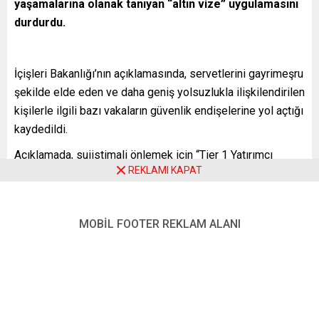
yaşamalarına olanak tanıyan “altın vize” uygulamasını
durdurdu.
İçişleri Bakanlığı’nın açıklamasında, servetlerini gayrimeşru
şekilde elde eden ve daha geniş yolsuzlukla ilişkilendirilen
kişilerle ilgili bazı vakaların güvenlik endişelerine yol açtığı
kaydedildi.
Açıklamada, suiistimali önlemek için “Tier 1 Yatırımcı
REKLAMI KAPAT
vizesi” ile ilgili reform çalışmaları yapıldığı ama bu sırada
İçişleri Bakanlığı’nın vize türünü durdurduğu duyuruldu.
Açıklamada görüşlerine yer verilen İçişleri Bakanı Priti
MOBİL FOOTER REKLAM ALANI
Patel de “Göçmenlik sistemimizin kötüye kullanılmasına
karşı hiç toleransım yok. İngiliz halkının sisteme güven
duymasını sağlamak istiyorum. Yeni Göçmenlik Planım,
ulusal güvenliğimizi tehdit eden ve şehirlerimize kirli
paralar sokan yozlaşmış seçkinleri durdurmayı da