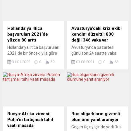
Genel Sekreteri Mark
başbakanlık görevini Petr
Rutte’nin Avrupa Birliği
Fiala’ya devredecek Andrej
devletlerine şimdiden
Babis, basına yaptığı
Cumhurbaşkanı Recep
açıklamada, 150 Çek askerin
Tayyip Erdoğan’la
Polonya’ya destek amacıyla
Hollanda’ya iltica
Avusturya’daki kriz ekibi
işbirliklerini artırmayı
gönderilmesi önerisinde
başvuruları 2021’de
kendini düzeltti: 800
önerdiği konuşuluyor. Buna
bulundu. Babis, haftaya
yüzde 80 arttı
değil 346 vaka var
karşılık Erdoğan da “stratejik
göreve başlayacak yeni
Hollanda’ya iltica başvuruları
Avusturya’da pazartesi
öncelik” olarak nitelendirdiği
Başbakan...
2021’de bir önceki yıla göre
günü son 24 saatte vaka
AB...
yüzde 80 artarak yaklaşık 25
sayısını 800 olarak duyuran
31.01.2022
0
59
03.08.2021
0
63
bine ulaştı. Hollanda
korona kriz ekibi hatasının
İstatistik Kurumu (CBS),
farkına vararak gerçek
2021 yılının mülteci
rakamın 346 olduğunu
istatistiklerini açıkladı.
açıkladı. Yüksek orandaki
Açıklamada, ülkeye iltica
vaka açıklaması halkta
başvurularının 2021’de
endişe ve panik yaratırken,
önceki yıla göre yüzde 80
ekip yeni bir açıklama
artarak 24 bin 740 olduğu
yaparak pazar ve pazartesi
belirtildi. Bunun 2015’teki
olmak üzere iki günün
Rusya-Afrika zirvesi:
Rus oligarkların gizemli
sığınmacı krizinden bu yana
rakamlarının toplanmasıyla
Putin’in tartışmalı tahıl
ölümüne yanıt aranıyor
en yüksek sayı...
ortaya yüksek bir rakam
vaati masada
Geçen üç ay içinde yedi Rus
çıktığına...