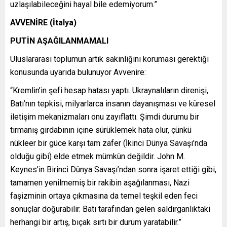
uzlaşılabileceğini hayal bile edemiyorum.”
AVVENİRE (İtalya)
PUTİN AŞAĞILANMAMALI
Uluslararası toplumun artık sakinliğini koruması gerektiği
konusunda uyarıda bulunuyor Avvenire:
“Kremlin’in şefi hesap hatası yaptı. Ukraynalıların direnişi,
Batı’nın tepkisi, milyarlarca insanın dayanışması ve küresel
iletişim mekanizmaları onu zayıflattı. Şimdi durumu bir
tırmanış girdabının içine sürüklemek hata olur, çünkü
nükleer bir güce karşı tam zafer (İkinci Dünya Savaşı’nda
olduğu gibi) elde etmek mümkün değildir. John M.
Keynes’in Birinci Dünya Savaşı’ndan sonra işaret ettiği gibi,
tamamen yenilmemiş bir rakibin aşağılanması, Nazi
faşizminin ortaya çıkmasına da temel teşkil eden feci
sonuçlar doğurabilir. Batı tarafından gelen saldırganlıktaki
herhangi bir artış, bıçak sırtı bir durum yaratabilir.”