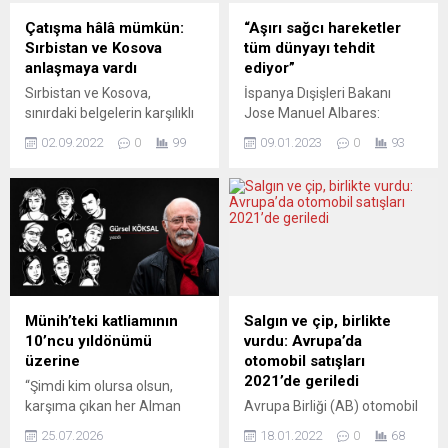
Çatışma hâlâ mümkün:
“Aşırı sağcı hareketler
Sırbistan ve Kosova
tüm dünyayı tehdit
anlaşmaya vardı
ediyor”
Sırbistan ve Kosova,
İspanya Dışişleri Bakanı
sınırdaki belgelerin karşılıklı
Jose Manuel Albares:
tanınması konusunda
“Siyasi bilimler kapsamında
02.09.2022
0
99
09.01.2023
0
93
yaşanan anlaşmazlıkta
bir etiket koymamız
AB’nin arabuluculuğunda
gereken bu Trumpçılık
kısmen anlaşmaya vardı.
hareketinin Brezilya’da çok
Artık Kosova vatandaşları
benzer bir şekilde ortaya
kimlik belgeleriyle
çıkması çok üzücü ve
Sırbistan’a seyahat
tedirgin edici bir durum.
edebilecek, Kosova da Sırp
Artık farkında olmamız
devletinin düzenlediği
gereken bir durum var. Bu
evrakları kabul etmeye
güçler Avrupa toplumlarında
Münih’teki katliamının
Salgın ve çip, birlikte
devam edecek. Ancak, plaka
da mevcut.” İspanya
10’ncu yıldönümü
vurdu: Avrupa’da
konusunda anlaşma
hükümeti, Brezilya’da eski
üzerine
otomobil satışları
sağlanamadı. Basın,
Devlet Başkanı Jair...
2021’de geriledi
“Şimdi kim olursa olsun,
çatışma potansiyelini halen
karşıma çıkan her Alman
Avrupa Birliği (AB) otomobil
yüksek görüyor.
Türkü’nü yok edeceğim.“
pazarında toplam satışlar,
TELEGRAM.HR (Hırvatistan)
25.07.2026
18.01.2022
0
68
Münih’te 10 yıl önce savaş
Covid-19 salgını ve çip