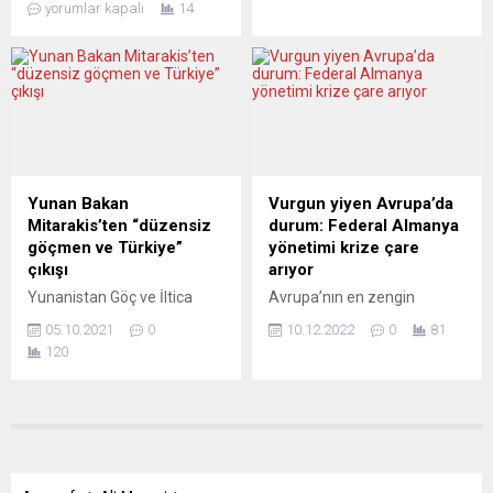
VUČİĆ ÇARK ETTİ
yorumlar kapalı
14
sonrası Almanya’nın en kanlı
sıkıntısı nedeniyle 2021’de
Telegram’a...
katliamlarından birini
bir önceki yıla göre yüzde
gerçekleştiren faşist
2,4 azaldı. Avrupa Otomobil
terörist, geride bıraktığı veda
Üreticileri Birliği (ACEA), AB
mektubunu bu sözlerle
ülkelerinin 2021 yılına ilişkin
bitirmişti. İran kökenli Alman
yeni otomobil tescil verilerini
terörist David Sonboly’nin
açıkladı. Buna göre, çip
Münih’in ortasında hepsi
sıkıntısı ve salgın Avrupa
göçmen kökenli, sekizi genç,
ülkelerinde araç üretimini yıl
Yunan Bakan
Vurgun yiyen Avrupa’da
biri yetişkin dokuz insanı
boyunca olumsuz...
Mitarakis’ten “düzensiz
durum: Federal Almanya
katlettiği,...
göçmen ve Türkiye”
yönetimi krize çare
çıkışı
arıyor
Yunanistan Göç ve İltica
Avrupa’nın en zengin
Bakanı Notis Mitarakis,
ülkesinde işler hiç de
05.10.2021
0
10.12.2022
0
81
Avrupa Birliği’nden (AB),
istendiği gibi gitmiyor.
120
Türkiye’ye vize serbestisi ve
Toplumdaki gerginlik gözle
Gümrük Birliğinin
görünür haller alıyor.
güncellenmesi ile ilgili
Avrupa’nın “zengin
verdiği sözleri tutmasını
mutfağında” yaşanan
istedi. Mitarakis, Die Welt
ekonomik tıkanmanın,
gazetesine verdiği
özellikle de yüzde 10 sınırını