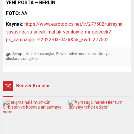
YENİ POSTA – BERLİN
FOTO:
AA
Kaynak:
https://www.eurotopics.net/tr/277502/ukrayna-
savasi-baris-ancak-mutlak-yenilgiyle-mi-gelecek?
pk_campaign=et2022-03-04-tr&pk_kwd=277502
Avrupa
krizler / savaşlar
Preventative medicines
Ukrayna
,
,
,
,
uluslararası ilişkiler
Benzer Konular