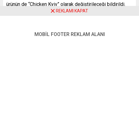
ürünün de “Chicken Kyiv” olarak değiştirileceği bildirildi.
REKLAMI KAPAT
Ukrayna’nın başkentinin kendi dilinde resmen Kyiv olan
ismi, hâlâ Rusya’nın tercih ettiği şekilde Kiev olarak da
kullanılıyor.
MOBİL FOOTER REKLAM ALANI
Sainsburry’den bir sözcü de konuya ilişkin açıklamasında,
“Ukrayna halkıyla birlikteyiz. Ürün yelpazemizi gözden
geçirdik ve yüzde 100 Rusya kaynaklı tüm ürünleri satıştan
kaldırmaya karar verdik” ifadelerini kullandı.
Ülkedeki bir diğer süpermarket zinciri Co-op da dün
süpermarketlerinden Rus yapımı votkayı satıştan çektiğini,
bu adımın, “Ukrayna halkıyla dayanışmanın bir işareti”
olduğunu belirtmişti.
YENİ POSTA – LONDRA
FOTO:
AA