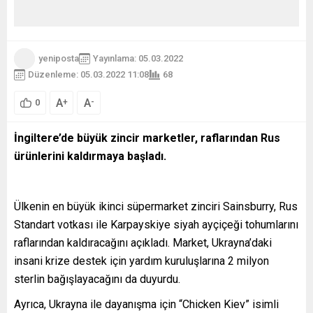
yeniposta
Yayınlama: 05.03.2022
Düzenleme: 05.03.2022 11:08
68
A
A
+
-
0
İngiltere’de büyük zincir marketler, raflarından Rus
ürünlerini kaldırmaya başladı.
Ülkenin en büyük ikinci süpermarket zinciri Sainsburry, Rus
Standart votkası ile Karpayskiye siyah ayçiçeği tohumlarını
raflarından kaldıracağını açıkladı. Market, Ukrayna’daki
insani krize destek için yardım kuruluşlarına 2 milyon
sterlin bağışlayacağını da duyurdu.
Ayrıca, Ukrayna ile dayanışma için “Chicken Kiev” isimli