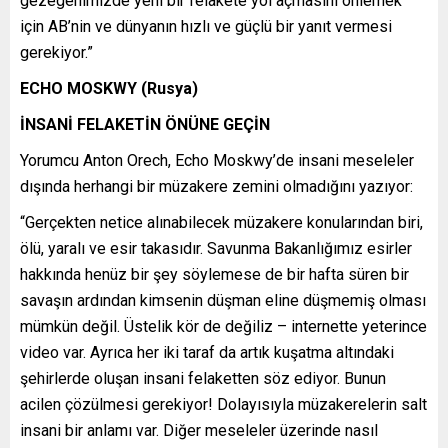
gezegenimizde yeni bir felakete yol açmasını önlemek
için AB’nin ve dünyanın hızlı ve güçlü bir yanıt vermesi
gerekiyor.”
ECHO MOSKWY (Rusya)
İNSANİ FELAKETİN ÖNÜNE GEÇİN
Yorumcu Anton Orech, Echo Moskwy’de insani meseleler
dışında herhangi bir müzakere zemini olmadığını yazıyor:
“Gerçekten netice alınabilecek müzakere konularından biri,
ölü, yaralı ve esir takasıdır. Savunma Bakanlığımız esirler
hakkında henüz bir şey söylemese de bir hafta süren bir
savaşın ardından kimsenin düşman eline düşmemiş olması
mümkün değil. Üstelik kör de değiliz – internette yeterince
video var. Ayrıca her iki taraf da artık kuşatma altındaki
şehirlerde oluşan insani felaketten söz ediyor. Bunun
acilen çözülmesi gerekiyor! Dolayısıyla müzakerelerin salt
insani bir anlamı var. Diğer meseleler üzerinde nasıl