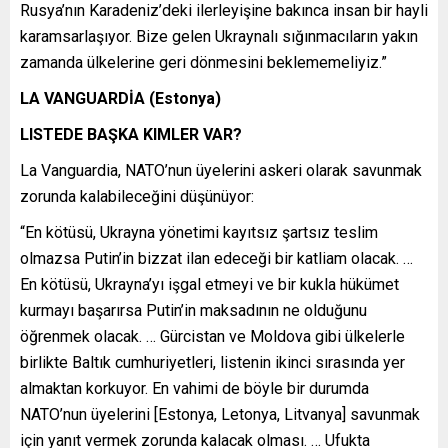
Rusya’nın Karadeniz’deki ilerleyişine bakınca insan bir hayli
karamsarlaşıyor. Bize gelen Ukraynalı sığınmacıların yakın
zamanda ülkelerine geri dönmesini beklememeliyiz.”
LA VANGUARDİA (Estonya)
LISTEDE BAŞKA KIMLER VAR?
La Vanguardia, NATO’nun üyelerini askeri olarak savunmak
zorunda kalabileceğini düşünüyor:
“En kötüsü, Ukrayna yönetimi kayıtsız şartsız teslim
olmazsa Putin’in bizzat ilan edeceği bir katliam olacak. …
En kötüsü, Ukrayna’yı işgal etmeyi ve bir kukla hükümet
kurmayı başarırsa Putin’in maksadının ne olduğunu
öğrenmek olacak. … Gürcistan ve Moldova gibi ülkelerle
birlikte Baltık cumhuriyetleri, listenin ikinci sırasında yer
almaktan korkuyor. En vahimi de böyle bir durumda
NATO’nun üyelerini [Estonya, Letonya, Litvanya] savunmak
için yanıt vermek zorunda kalacak olması. … Ufukta