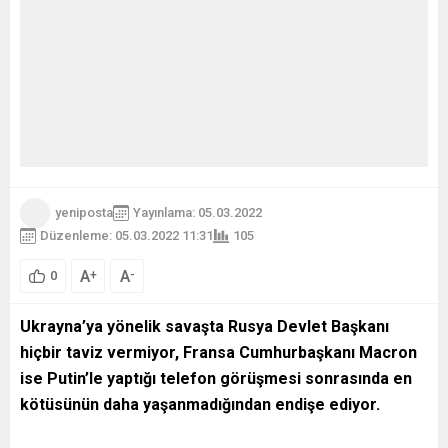
yeniposta
Yayınlama: 05.03.2022
Düzenleme: 05.03.2022 11:31
105
A
A
+
-
0
Ukrayna’ya yönelik savaşta Rusya Devlet Başkanı
hiçbir taviz vermiyor, Fransa Cumhurbaşkanı Macron
ise Putin’le yaptığı telefon görüşmesi sonrasında en
kötüsünün daha yaşanmadığından endişe ediyor.