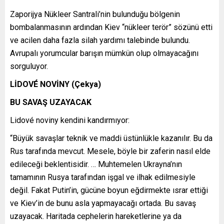
Zaporijya Nükleer Santrali’nin bulunduğu bölgenin
bombalanmasının ardından Kiev “nükleer terör” sözünü etti
ve acilen daha fazla silah yardımı talebinde bulundu.
Avrupalı yorumcular barışın mümkün olup olmayacağını
sorguluyor.
LİDOVÉ NOVİNY (Çekya)
BU SAVAŞ UZAYACAK
Lidové noviny kendini kandırmıyor:
“Büyük savaşlar teknik ve maddi üstünlükle kazanılır. Bu da
Rus tarafında mevcut. Mesele, böyle bir zaferin nasıl elde
edileceği beklentisidir. … Muhtemelen Ukrayna’nın
tamamının Rusya tarafından işgal ve ilhak edilmesiyle
değil. Fakat Putin’in, gücüne boyun eğdirmekte ısrar ettiği
ve Kiev’in de bunu asla yapmayacağı ortada. Bu savaş
uzayacak. Haritada cephelerin hareketlerine ya da