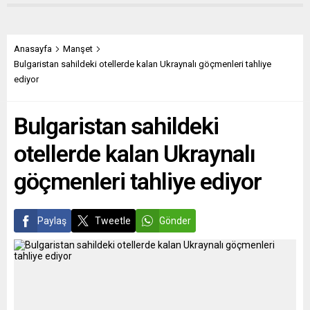
yakın kara parçası olan
ve Güvenlik Politikası Yüksek
Lampedusa’ya son günlerde
Temsilcisi Josep Borrell,
hava ve deniz koşullarının iyi
Brüksel’de gerçekleştirilen
seyretmesile, Kuzey
AB Dışişleri Bakanları
Anasayfa
Manşet
Afrika’dan sığınmacı gelişi
toplantısı bitiminde basına
Bulgaristan sahildeki otellerde kalan Ukraynalı göçmenleri tahliye
artmaya başladı. İtalyan
açıklamalarda bulundu.
ediyor
ANSA ajansının haberine
Rusya-Ukrayna savaşında,
göre, Lampedusa Adası’na
ticaretin serbestleştirilmesi
Bulgaristan sahildeki
son 18 saatte, bazıları bot
ve ulaşımın kolaylaştırılması
ve teknelerle, bir...
gibi çeşitli önlemlerle
otellerde kalan Ukraynalı
Ukrayna ekonomisini
desteklemeyi planladıklarını
göçmenleri tahliye ediyor
anlatan...
Paylaş
Tweetle
Gönder