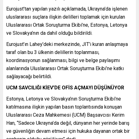
Eurojust’tan yapılan yazılı açıklamada, Ukrayna’da işlenen
uluslararası suçlara ilişkin delilleri toplamak için kurulan
Uluslararası Ortak Soruşturma Ekibi’ne, Estonya, Letonya
ve Slovakya’nın da dahil olduğu bildirildi.
Eurojust’ın Lahey’deki merkezinde, JIT’i kuran anlaşmaya
taraf olan bu 3 ülkenin delillerin toplanması,
koordinasyonun sağlanması, bilgi ve belge paylaşımı
alanlarında Uluslararası Ortak Soruşturma Ekibi’ne katkı
sağlayacağı belirtildi.
UCM SAVCILIĞI KİEV’DE OFİS AÇMAYI DÜŞÜNÜYOR
Estonya, Letonya ve Slovakya’nın Soruşturma Ekibi’ne
katılmasına ilişkin yapılan basın toplantısında konuşan
Uluslararası Ceza Mahkemesi (UCM) Başsavcısı Kerim
Han, “Sadece Ukrayna’da değil, dünyanın her yerinde barış
ve güvenliğin devam etmesi için hukuka dayanan ortak bir