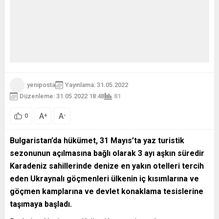
yeniposta
Yayınlama: 31.05.2022
Düzenleme: 31.05.2022 18:48
81
A
A
+
-
0
Bulgaristan’da hükümet, 31 Mayıs’ta yaz turistik
sezonunun açılmasına bağlı olarak 3 ayı aşkın süredir
Karadeniz sahillerinde denize en yakın otelleri tercih
eden Ukraynalı göçmenleri ülkenin iç kısımlarına ve
göçmen kamplarına ve devlet konaklama tesislerine
taşımaya başladı.