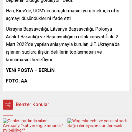
cephenin olduğu görülüyor” dedi.
Han, Kiev’de, UCM’nin soruşturmasını yürütmek için ofis
açmayı düşündüklerini ifade etti.
Ukrayna Başsavcılığı, Litvanya Başsavcılığı, Polonya
Adalet Bakanlığı ve Başsavcılığının ortak inisiyatifi ile 2
Mart 2022’de yapılan anlaşmayla kurulan JIT, Ukrayna’da
işlenen suçlara ilişkin delillerin toplanmasını ve
korunmasını hedefliyor.
YENİ POSTA – BERLİN
FOTO: AA
Benzer Konular