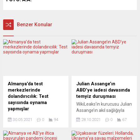
Benzer Konular
Almanya’da test
Julian Assange’ın
merkezlerinde
ABD’ye iadesi davasında
dolandırıcılık: Test
temyiz duruşması
sayısında oynama
WikiLeaks’in kurucusu Julian
yapmışlar
Assange’ın akıl sağlığıyla
Almanya’da ücretsiz ve hızlı
ilgili endişeler nedeniyle
30.05.2021
0
94
28.10.2021
0
67
koronavirüs testi sunan test
ABD’ye iade edilemeyeceği
merkezlerinde usulsüzlük
yönündeki karara ilişkin
yapıldığı ortaya çıktı. Yapılan
temyiz duruşmasının ilk gün