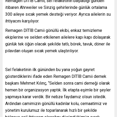
Remagen DİTİB Camii, sel felaketinin başladığı günden
itibaren Ahrweiler ve Sinzig şehirlerinde günlük ortalama
300 aileye sıcak yemek desteği veriyor. Ayrıca ailelerin su
ihtiyacını karşılıyor.
Remagen DİTİB Camii gönüllü ekibi, enkaz temizleme
ekiplerine ve selden etkilenen ailelere kapı kapı dolaşarak
günlük tek öğün olacak şekilde tatlı, börek, tavuk, döner ile
pilavdan oluşan sıcak yemek ulaştırılıyor.
Sel felaketinin ilk gününden bu yana yoğun gayret
gösterdiklerini ifade eden Remagen DİTİB Camii dernek
başkanı Mehmet Kılınç, “Selden sonra cami derneği olarak
hemen bir organizasyon yaptık. İlk etapta eşimle bir şeyler
yapmaya karar verdik. Bir nebze faydamız olsun istedik.
Ardından camimizin gönüllü kadınlar kolu, cemaatimiz ve
yönetim kurulumuz ile toparlanarak hızlı bir şekilde