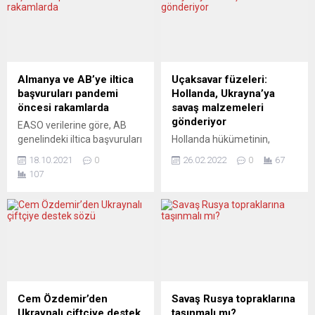
test sayısına ilişkin yanlış
oturumu yapıldı. Duruşma
bildirim yapan test
sonrası Wikileaks Baş
merkezleri hakkında
Editörü Kristinn Hrafnsson
soruşturma başlatıldı.
ve Assange’ın partneri Stella
Almanya’nın birçok kentinde
Moris, basın mensuplarına
hızlı koronavirüs testi
açıklamalarda bulundu.
Almanya ve AB’ye iltica
Uçaksavar füzeleri:
hizmeti vermek amacıyla
ABD’nin karara yaptığı itiraz,
başvuruları pandemi
Hollanda, Ukrayna’ya
açılan test merkezlerinde
yarın başkent Londra’daki
öncesi rakamlarda
savaş malzemeleri
usulsüzlük yapıldığı ortaya
Yüksek Mahkeme’de
gönderiyor
EASO verilerine göre, AB
çıktı. NDR, WDR ve
yapılacak duruşmalarda ele
genelindeki iltica başvuruları
Hollanda hükümetinin,
Süddeutsce Zeitung’un
alınmaya...
neredeyse korona
Ukrayna’ya 200 Stinger
ortak araştırmasına dikkat
18.10.2021
0
26.02.2022
0
67
pandemisi öncesindeki
uçaksavar füzesi
çeken...
107
oranlara ulaştı. Almanya’ya
göndereceği belirtildi.
2021 yılında da 100 binden
Dışişleri ve Savunma
fazla iltica başvurusu
Bakanlıklarınca yapılan ortak
yapılması bekleniyor. Alman
yazılı açıklamada,
basınında çıkan haberlere
Ukrayna’nın ek askeri
göre, bu yıl da Almanya’ya
malzeme desteği talebinde
100 binden fazla iltica
bulunduğu ve bunun
başvurusu yapılacak. Welt
karşılanacağı bildirildi.
am Sonntag gazetesinin
Açıklamada, Ukrayna’ya en
Cem Özdemir’den
Savaş Rusya topraklarına
Avrupa İltica Destek
kısa sürede 200 Stinger
Ukraynalı çiftçiye destek
taşınmalı mı?