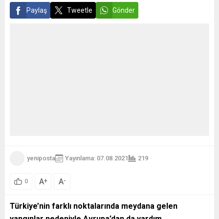
Paylaş
Tweetle
Gönder
yeniposta
Yayınlama: 07.08.2021
219
A
A
+
-
0
Türkiye’nin farklı noktalarında meydana gelen
yangınlar nedeniyle Avrupa’dan da yardım