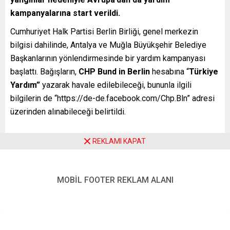
kampanyalarına start verildi.
Cumhuriyet Halk Partisi Berlin Birliği, genel merkezin
bilgisi dahilinde, Antalya ve Muğla Büyükşehir Belediye
Başkanlarının yönlendirmesinde bir yardım kampanyası
başlattı. Bağışların,
CHP Bund in Berlin
hesabına “
Türkiye
Yardım”
yazarak havale edilebileceği, bununla ilgili
bilgilerin de “https://de-de.facebook.com/Chp.Bln” adresi
üzerinden alınabileceği belirtildi.
REKLAMI KAPAT
Öte yandan Almanya’nın Leverkusen kentinde merkezi
bulunan Avrupa Denizlililer Derneği de, Türkiye’deki yanan
ormanlar “Bir Fidan Bir Hayat” sloganıyla fidan bağış
MOBİL FOOTER REKLAM ALANI
kampanyası başlattı. Avrupa Denizlililer Derneği Başkanı
Ali İnceören, “Hep birlikte kül olan ormanlarımızı
yeşerteceğiz. Ormanlarımızı, insanlarımızı, canını ve malını
korumak pahasına mücadele eden tüm çalışanlara sonsuz