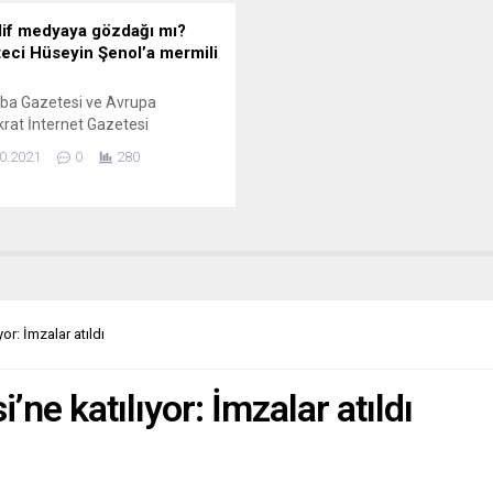
if medyaya gözdağı mı?
eci Hüseyin Şenol’a mermili
ba Gazetesi ve Avrupa
at İnternet Gazetesi
arından sosyalist kimliğiyle
0.2021
0
280
n gazeteci Hüseyin Şenol,
le tehdit edildi. Merkezi Güney
ya’nın Neu-Ulm şehrinde
n, 31 yıldır “Ayrımcılığa ve
ğa karşı anti-faşist gazete”
ıyla çıkan Merhaba gazetesinin
su olan ve halen yazı kurulunda
an gazeteci-yazar Hüseyin
or: İmzalar atıldı
un gazetedeki posta kutusuna
..
’ne katılıyor: İmzalar atıldı