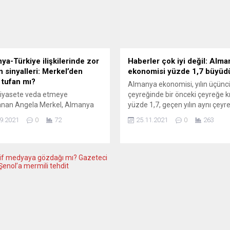
ya-Türkiye ilişkilerinde zor
Haberler çok iyi değil: Alma
 sinyalleri: Merkel’den
ekonomisi yüzde 1,7 büyüd
 tufan mı?
Almanya ekonomisi, yılın üçünc
siyasete veda etmeye
çeyreğinde bir önceki çeyreğe k
anan Angela Merkel, Almanya
yüzde 1,7, geçen yılın aynı çeyr
tratejik önem taşıyan Türkiye ile
göre ise yüzde 2,5 büyüdü. Avr
9.2021
0
72
25.11.2021
0
263
ler konusunda zorlu bir dosya
en büyük ekonomisi durgunluk
bırakacak. Yeni Alman
tuzağında… Almanya Federal
tini, Erdoğan ile ilişkilerde zor
İstatistik Dairesi (Destatis), Al
ar bekliyor. Angela Merkel’in 26
ekonomisine ilişkin yılın üçüncü
seçimlerinin ardından siyaset
çeyreğini kapsayan nihai büyü
ine veda edecek olması,
verilerini açıkladı. Buna göre,
a-Türkiye ilişkilerinde de yeni
Almanya’da mevsim ve takvim
nemin kapılarını aralayacak.
etkilerinden...
a’nın Türkiye’ye yönelik...