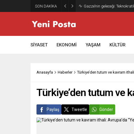
SON DAKİKA
Gazze’nin geleceği: Teknokrati
SİYASET
EKONOMİ
YAŞAM
KÜLTÜR
Anasayfa
Haberler
Türkiye’den tutum ve kavram ithal
Türkiye’den tutum ve ka
Paylaş
Tweetle
Gönder