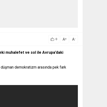
A
A
+
-
0
eki muhalefet ve sol ile Avrupa’daki
yışa düşman demokratizm arasında pek fark