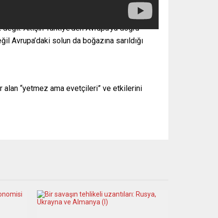
 değil. Akışın Türkiye’den Avrupa’ya doğru
değil Avrupa’daki solun da boğazına sarıldığı
alan “yetmez ama evetçileri” ve etkilerini