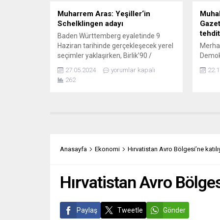
Muharrem Aras: Yeşiller‘in
Muhal
Schelklingen adayı
Gazet
tehdit
Baden Württemberg eyaletinde 9
Haziran tarihinde gerçekleşecek yerel
Merha
seçimler yaklaşırken, Birlik’90 /
Demokr
Yeşiller partisi Alb-Donau Bölge
yazarl
27.05.2024
yorumlar kapalı
22.1
Teşkilatı Başkanlığını sürdüren
tanına
262
Muharrem Aras, Schelklingen
mermiy
Belediye Encümenliği için yeniden
Alman
aday oldu. Halen belediye meclisinin
buluna
Yeşiller Partisi’nden üyeliğini yürüten
ırkçılı
Aras 9 Haziranda yapılacak yerel
slogan
seçimlerde (Kommunalwahl 2024)
kurucu
yeniden seçilmek için kasabada seçim
yer al
Anasayfa
Ekonomi
Hırvatistan Avro Bölgesi’ne katılıy
çalışmalarına hız...
Şenol’
mermi.
Hırvatistan Avro Bölgesi
Paylaş
Tweetle
Gönder