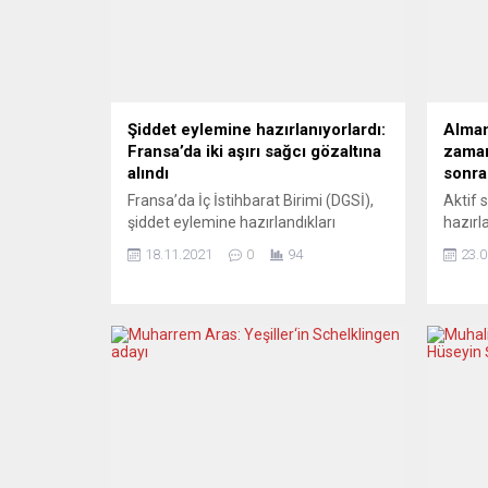
Şiddet eylemine hazırlanıyorlardı:
Alman
Fransa’da iki aşırı sağcı gözaltına
zaman
alındı
sonra
Fransa’da İç İstihbarat Birimi (DGSİ),
Aktif 
şiddet eylemine hazırlandıkları
hazırl
gerekçesiyle iki aşırı sağcıyı gözaltına
için s
18.11.2021
0
94
23.0
aldı. CNews’in haberine göre, DGSİ
ilişki
tarafından Telegram üzerinden
miras 
yazışmalarından eylem hazırlığında
hüküme
oldukları fark edilen iki şüpheli,
kararl
Fransa’nın güneybatısındaki iki ilde
Eylül 
gözaltına alındı. Söz konusu
sahnes
yazışmalarda, şüphelilerin eylem için
Almany
“silah alımına” dair konuşmalar yaptığı
bir dö
belirtildi. Terörle Mücadele...
Almany