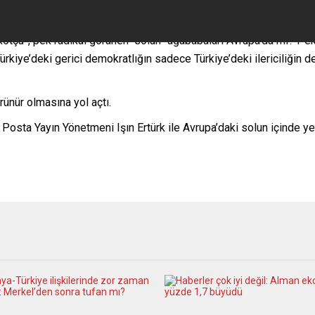
otçu”, pek radikal görünen “solun” ağababaları Avrupa’da mı? Pek
Türkiye’deki gerici demokratlığın sadece Türkiye’deki ilericiliğin 
rünür olmasına yol açtı.
sta Yayın Yönetmeni Işın Ertürk ile Avrupa’daki solun içinde yer 