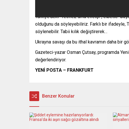
Türkiye’deki “Yetmez ama evetçi”, elbette “boyk
olduğunu da söyleyebiliriz. Farklı bir ifadeyle, 
söylenebilir. Tabii kılık değiştirerek…
Ukrayna savaşı da bu ithal kavramın daha bir gö
Gazeteci-yazar Osman Çutsay, programda Yeni Po
değerlendiriyor.
YENİ POSTA – FRANKFURT
Benzer Konular