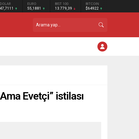
DOLAR
EURO
BIST 100
BITCOIN
47,7111
55,1881
13.779,39
$64922
Ama Evetçi” istilası