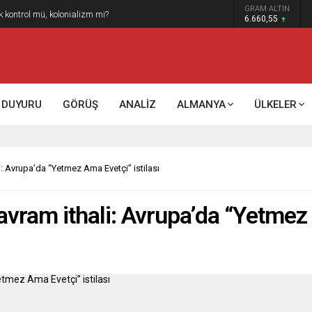
GRAM ALTIN
k kontrol mü, kolonializm mi?
6.660,55
DUYURU
GÖRÜŞ
ANALİZ
ALMANYA
ÜLKELER
i: Avrupa’da “Yetmez Ama Evetçi” istilası
vram ithali: Avrupa’da “Yetmez 