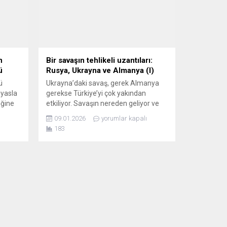
n
Bir savaşın tehlikeli uzantıları:
ü
Rusya, Ukrayna ve Almanya (I)
ü
Ukrayna’daki savaş, gerek Almanya
ıyasla
gerekse Türkiye’yi çok yakından
eğine
etkiliyor. Savaşın nereden geliyor ve
upa’nın
nereye gittiğine, bu hafta ve
09.01.2026
yorumlar kapalı
önümüzdeki haftalarda bir göz
183
atacağız. Şöyle bir algıyla
man
başlayabiliriz: ABD, AB ve genelde
Batı’ya göre, Ukrayna savaşının
me
sorumlusu Rusya’dır. Rusya, Sovyetler
Birliği’nin (SB) dağılmasını
hazmedememiş, egemen, bağımsız
bir ülke olan Ukrayna’ya saldırarak...