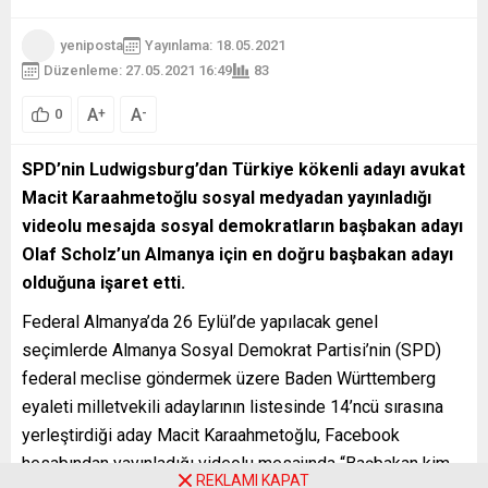
yeniposta
Yayınlama: 18.05.2021
Düzenleme: 27.05.2021 16:49
83
A
A
+
-
0
SPD’nin Ludwigsburg’dan Türkiye kökenli adayı avukat
Macit Karaahmetoğlu sosyal medyadan yayınladığı
videolu mesajda sosyal demokratların başbakan adayı
Olaf Scholz’un Almanya için en doğru başbakan adayı
olduğuna işaret etti.
Federal Almanya’da 26 Eylül’de yapılacak genel
seçimlerde Almanya Sosyal Demokrat Partisi’nin (SPD)
federal meclise göndermek üzere Baden Württemberg
eyaleti milletvekili adaylarının listesinde 14’ncü sırasına
yerleştirdiği aday Macit Karaahmetoğlu, Facebook
hesabından yayınladığı videolu mesajında “Başbakan kim
REKLAMI KAPAT