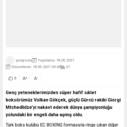
yeniposta
Yayınlama: 18.05.2021
Düzenleme: 18.05.2021 09:49
67
A
A
+
-
0
Genç yeteneklerimizden süper hafif sıklet
boksörümüz Volkan Gökçek, güçlü Gürcü rakibi Giorgi
Mtchedlidze’yi nakavt ederek dünya şampiyonluğu
yolundaki bir engeli daha aşmış oldu.
Türk boks kulübü EC BOXİNG formasıyla ringe çıkan diğer