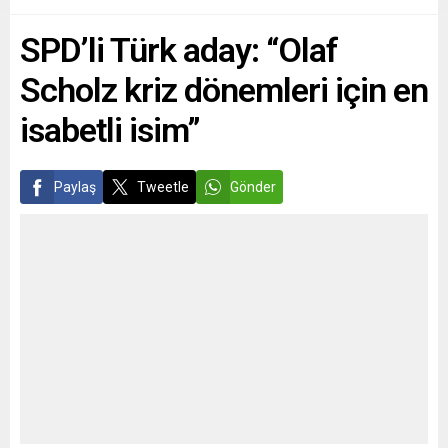
açıklamalarında düzensiz
anlamlı gününde
göçmenlerin yarattığı
mutluluklarını sevdikleriyle
SPD’li Türk aday: “Olaf
sorunlarla mücadelenin
paylaşan çiftin düğününe,
eksiklerine dikkat çektiler ve
bölgeden çok sayıda iş
Scholz kriz dönemleri için en
asker sayısında artırıma
insanı, dost ve...
gidileceğini bir kez daha
isabetli isim”
hatırlattılar. Nehammer,...
Paylaş
Tweetle
Gönder