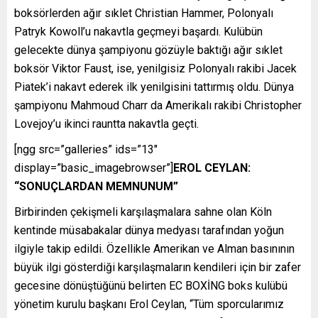
boksörlerden ağır sıklet Christian Hammer, Polonyalı
Patryk Kowoll’u nakavtla geçmeyi başardı. Kulübün
gelecekte dünya şampiyonu gözüyle baktığı ağır sıklet
boksör Viktor Faust, ise, yenilgisiz Polonyalı rakibi Jacek
Piatek’i nakavt ederek ilk yenilgisini tattırmış oldu. Dünya
şampiyonu Mahmoud Charr da Amerikalı rakibi Christopher
Lovejoy’u ikinci rauntta nakavtla geçti.
[ngg src=”galleries” ids=”13″
display=”basic_imagebrowser”]
EROL CEYLAN:
“SONUÇLARDAN MEMNUNUM”
Birbirinden çekişmeli karşılaşmalara sahne olan Köln
kentinde müsabakalar dünya medyası tarafından yoğun
ilgiyle takip edildi. Özellikle Amerikan ve Alman basınının
büyük ilgi gösterdiği karşılaşmaların kendileri için bir zafer
gecesine dönüştüğünü belirten EC BOXİNG boks kulübü
yönetim kurulu başkanı Erol Ceylan, “Tüm sporcularımız