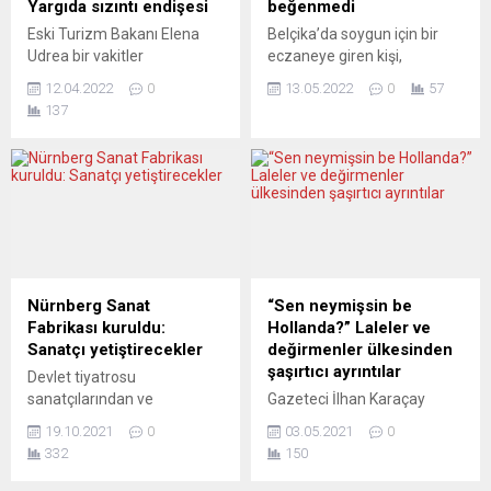
Yargıda sızıntı endişesi
beğenmedi
Eski Turizm Bakanı Elena
Belçika’da soygun için bir
Udrea bir vakitler
eczaneye giren kişi,
Romanya’daki en etkili
kasadan çıkan parayı
12.04.2022
0
13.05.2022
0
57
politikacılardan biriydi, şimdi
beğenmeyip eczacının
137
ise Yüksek Mahkeme
üzerine fırlattı. Başkent
tarafından yolsuzluktan
Brüksel’de meydana gelen
suçlu bulundu ve altı yıl
olay hakkında polisin yaptığı
hapis cezasına çarptırıldı.
açıklamaya göre, soyguncu,
Udrea, 2012’deki seçimler
Etterbeek semtindeki
öncesinde imajını
eczaneye girerek kasadaki
iyileştirmek için devlet
paraları istedi. O sırada
imkânlarıyla bir boks galası
eczacıya ve içerideki
düzenlemişti. Udrea, kararın
müşteriye silah doğrultan
Nürnberg Sanat
“Sen neymişsin be
açıklanmasından kısa bir
soyguncu, kasadan aldığı
Fabrikası kuruldu:
Hollanda?” Laleler ve
süre önce ülkeden
paranın miktarını görünce
Sanatçı yetiştirecekler
değirmenler ülkesinden
ayrılmaya çalışsa...
öfkelendi. Soyguncu,
şaşırtıcı ayrıntılar
Devlet tiyatrosu
kasadan çıkan...
sanatçılarından ve
Gazeteci İlhan Karaçay
yönetmenlerinden Yavuz
Hollanda’da yaşanan
19.10.2021
0
03.05.2021
0
İmsel, Nürnberg’de bir
ilginçlikleri derlediği
332
150
kültür-sanat fabrikası kurdu.
yazısında artık çok az kişiye
Federal Almanya’nın ilk ve
“Hadi canım sen de”