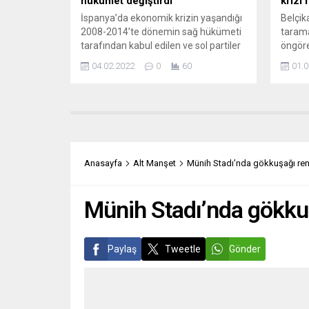
hükümet değiştirdi
krizi 
İspanya’da ekonomik krizin yaşandığı
Belçik
2008-2014’te dönemin sağ hükümeti
tarama
tarafından kabul edilen ve sol partiler
öngöre
tarafından büyük tartışmalara neden
Leuven
04.02.2022
0
60
01.0
olan iş yasasında değişikliğe gidildi.
araştı
Ülkede iki yıldır iktidarda olan sol
damar 
koalisyon hükümeti, 10 yıldır
retina
yürürlükte olan iş yasasında yaptığı
etkile
reformları sadece 1 oy farkla (175’e
tarama
karşı 174) meclisten geçirdi. Azınlık...
hastal
belirli
Anasayfa
Alt Manşet
Münih Stadı’nda gökkuşağı renk
belirl
açıkla
Münih Stadı’nda gökkuş
Paylaş
Tweetle
Gönder