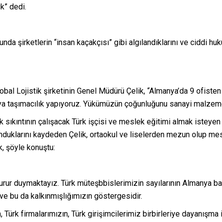
k” dedi.
da şirketlerin “insan kaçakçısı” gibi algılandıklarını ve ciddi huku
al Lojistik şirketinin Genel Müdürü Çelik, “Almanya’da 9 ofiste
ıtaya taşımacılık yapıyoruz. Yükümüzün çoğunluğunu sanayi malzeme
 sıkıntının çalışacak Türk işçisi ve meslek eğitimi almak isteyen 
unduklarını kaydeden Çelik, ortaokul ve liselerden mezun olup m
k, şöyle konuştu:
gurur duymaktayız. Türk müteşbbislerimizin sayılarının Almanya 
 ve bu da kalkınmışlığımızın göstergesidir.
, Türk firmalarımızın, Türk girişimcilerimiz birbirleriye dayanışma