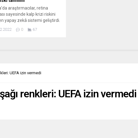
riski tahmini
a’da araştırmacılar, retina
sı sayesinde kalp krizi riskini
n yapay zekâ sistemi geliştirdi.
 Üniversitesi’nden bir grup
2.2022
0
67
rmacının çalışmasında, kalp ve
hastalıklarında gözün
sındaki kılcal damarların da
ndiği, retinada yapılacak
yla kalp ve damar
ıklarının etkilerinin önceden
 ölçüde tahmin edilebildiği
leri: UEFA izin vermedi
endi. Üniversiteden yapılan
mada, bunun için hazırlanan...
ağı renkleri: UEFA izin vermedi