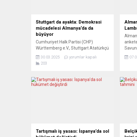
Stuttgart da ayakta: Demokrasi
Alman
mücadelesi Almanya’da da
Lambr
büyüyor
Almany
Cumhuriyet Halk Partisi (CHP)
ankete
Württemberg e.V., Stuttgart Atatürkçü
Savun
Düşünce Derneği (ADD Stuttgart) ve
Lambre
30.03.2025
yorumlar kapalı
07.0
Demokrat Esnaflar Birliği (DESBİR)
gerekt
203
öncülüğünde, Stuttgart kent
online
merkezinde “Demokrasi ve Adalet”
Civey 
çok sayıda Türk STK’nın desteklediği
katıla
yürüyüş düzenlendi. L-Bank önünde
Lambre
başlayan protesto, Wilhelmplatz’da
destek
yapılan basın açıklamasıyla sona erdi.
kısmı 
CHP WÜRTTEMBERG BAŞKANI ŞİRİN
gerekt
ÜSTÜN: “BASKI ARTTIKÇA DİRENİŞ
katılan
BÜYÜR”...
Tartışmalı iş yasası: İspanya’da sol
Belçi