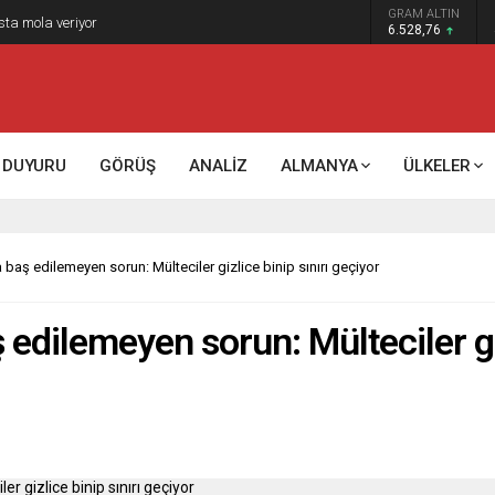
GRAM ALTIN
k kontrol mü, kolonializm mi?
6.528,76
DUYURU
GÖRÜŞ
ANALİZ
ALMANYA
ÜLKELER
 baş edilemeyen sorun: Mülteciler gizlice binip sınırı geçiyor
 edilemeyen sorun: Mülteciler giz