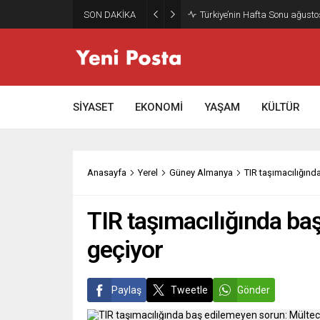
SON DAKİKA
Gazze’nin geleceği: Teknokrati
SİYASET
EKONOMİ
YAŞAM
KÜLTÜR
Anasayfa
Yerel
Güney Almanya
TIR taşımacılığında
TIR taşımacılığında baş
geçiyor
Paylaş
Tweetle
Gönder