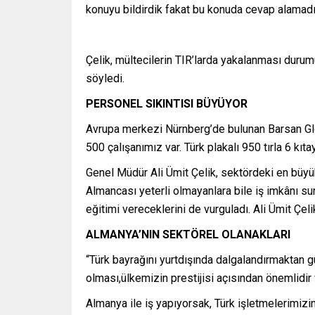
konuyu bildirdik fakat bu konuda cevap alamadı
Çelik, mültecilerin TIR’larda yakalanması durumun
söyledi.
PERSONEL SIKINTISI BÜYÜYOR
Avrupa merkezi Nürnberg’de bulunan Barsan Glob
500 çalışanımız var. Türk plakalı 950 tırla 6 k
Genel Müdür Ali Ümit Çelik, sektördeki en büyük
Almancası yeterli olmayanlara bile iş imkânı s
eğitimi vereceklerini de vurguladı. Ali Ümit Çeli
ALMANYA’NIN SEKTÖREL OLANAKLARI
“Türk bayrağını yurtdışında dalgalandırmaktan 
olması,ülkemizin prestijisi açısından önemlidir
Almanya ile iş yapıyorsak, Türk işletmelerimizin