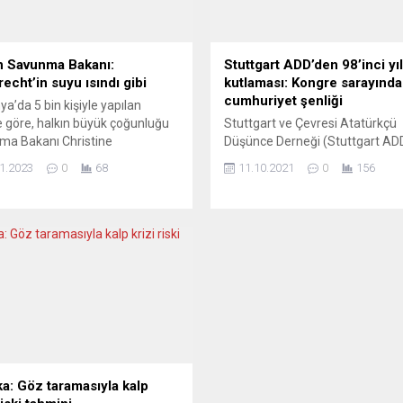
 Savunma Bakanı:
Stuttgart ADD’den 98’inci yıl
echt’in suyu ısındı gibi
kutlaması: Kongre sarayında
cumhuriyet şenliği
a’da 5 bin kişiyle yapılan
 göre, halkın büyük çoğunluğu
Stuttgart ve Çevresi Atatürkçü
ma Bakanı Christine
Düşünce Derneği (Stuttgart A
cht’in görevden alınması
yıl olduğu gibi bu yıl da Türkiye
1.2023
0
68
11.10.2021
0
156
iğine inanıyor. Haber portalı t-
Cumhuriyeti’nin kuruluşunu özel
 için kamuoyu araştırma şirketi
programla kutluyor. Stuttgart ke
tarafından yapılan ankete
önde gelen kültür ve kongre sar
nların yüzde 77’si Bakan
Liederhalle’deki Mozart Salonu
cht’in görevden alınmasını
Ekim 2021 tarihinde cumartesi
liyor. Katılımcıların yüzde 13’lük
akşamı gerçekleşecek olan
ise bakanın görevde kalması
Cumhuriyetimizin 98’inci yıl kut
iğini düşünüyor. Ankete
çerçevesinde Münih’teki Ludwig
ların yüzde...
Maximilian Üniversitesi...
ka: Göz taramasıyla kalp