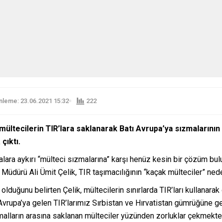
leme: 23.06.2021 15:32
222
 mültecilerin TIR
’lara saklanarak Batı Avrupa’ya sızmalarını
çıktı.
salara aykırı “mülteci sızmalarına” karşı henüz kesin bir çözüm b
Müdürü Ali Ümit Çelik, TIR taşımacılığının “kaçak mülteciler” nede
uğunu belirten Çelik, mültecilerin sınırlarda TIR’ları kullanarak ge
 Avrupa’ya gelen TIR’larımız Sırbistan ve Hırvatistan gümrüğüne gel
malların arasına saklanan mülteciler yüzünden zorluklar çekmekteyi