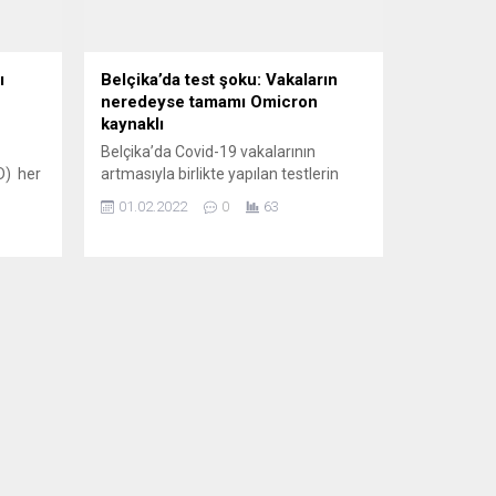
ı
Belçika’da test şoku: Vakaların
neredeyse tamamı Omicron
kaynaklı
Belçika’da Covid-19 vakalarının
DD) her
artmasıyla birlikte yapılan testlerin
neredeyse yarısı pozitif sonuç veriyor.
01.02.2022
0
63
 bir
Belçika Ulusal Halk Sağlığı
ntinin
Enstitüsünün verilerine göre, ülke
ayı
genelinde her gün ortalama 120 bine
’nda 30
yakın test yapılıyor. 25 Ocak’taki
veriler, günlük test sayısının 119 bin
930 olduğunu, testlerin yüzde
laması
48,1’inin pozitif çıktığını gösterdi.
Pozitif vakaların neredeyse tamamı...