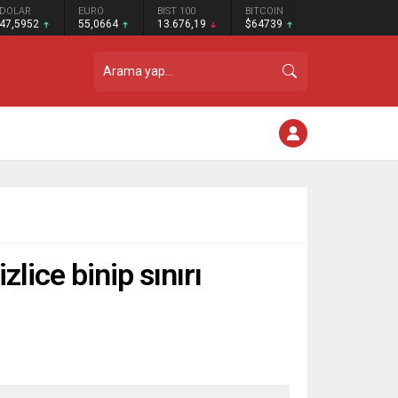
DOLAR
EURO
BIST 100
BITCOIN
47,5952
55,0664
13.676,19
$64739
lice binip sınırı