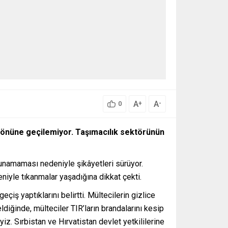
A
A
+
-
0
n önüne geçilemiyor. Taşımacılık sektörünün
ulunamaması nedeniyle şikâyetleri sürüyor.
niyle tıkanmalar yaşadığına dikkat çekti.
çiş yaptıklarını belirtti. Mültecilerin gizlice
diğinde, mülteciler TIR’ların brandalarını kesip
z. Sırbistan ve Hırvatistan devlet yetkililerine